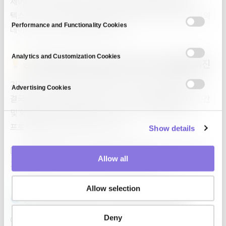
제어하는 데 적용됩니다. 통합 파이프라인을 통해 표 형식,
n
텍스트, 이미지 및 시계열 형식을 지원하여 다양한 공공 부문의
s
Performance and Functionality Cookies
데이터 특성에 최적화되어 있습니다.
e
n
t
Analytics and Customization Cookies
공공 데이터 개방, 공동 연구 및 교차 기관 협업 촉진
S
e
기관들이 고위험 데이터 셋을 합성 버전으로 변환함으로써,
Advertising Cookies
l
결국 공공 데이터 포털에서 가치 있는 데이터를 개방하고, 민간
e
및 학계와 협력 연구를 지원하며, 교차 기관 데이터 결합
c
프로젝트를 가능하게 할 수 있습니다.
Show details
t
i
DTS는 새로운 평가 지표 준수를 지원할 뿐만 아니라 데이터
o
Allow all
기반 정책 결정 및 AI 서비스 배포를 가속화합니다.
n
Allow selection
공공 부문 합성 데이터 작업 공간으로의 확장
Deny
CUBIG은 이미 금융, 공공 서비스 및 방위 분야의 파일럿