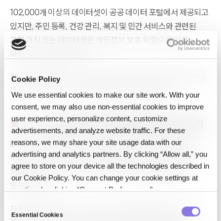
102,000개 이상의 데이터셋이 공공 데이터 포털에서 제공되고
있지만, 주민 등록, 건강 관리, 복지 및 민간 서비스와 관련된
가장 가치 있는 데이터셋은 개인정보 보호 위험으로 인해
여전히 비공개 상태입니다.
정부 기관과 KISA는 이제 안전한 공공 데이터 개방과 AI 채택을
Cookie Policy
가능하게 하는 핵심 기술로 합성 데이터를 강조합니다.
We use essential cookies to make our site work. With your
consent, we may also use non‑essential cookies to improve
user experience, personalize content, customize
DTS: 고위험 공공 데이터에 대한 비접근 아키텍처
advertisements, and analyze website traffic. For these
reasons, we may share your site usage data with our
DTS는 원본 데이터가 기관 내부에 항상 유지되도록 합니다.
advertising and analytics partners. By clicking “Allow all,” you
비접근 구조에 기반하여 외부 운영자가 실제 데이터를 보거나
agree to store on your device all the technologies described in
처리하는 것을 방지하면서 합성 형태로 안전하게 변환할 수
our Cookie Policy. You can change your cookie settings at
있게 합니다.
any time by clicking “Consent Preferences."
C
차등 개인 정보 보호 Privacy는 재식별 위험을 수학적으로
Essential Cookies
o