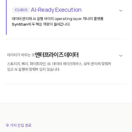
Syntitan
AI-Ready Execution
CUBIG
데이터 관리와 AI 실행 사이의 operating layer. 하나의 플랫폼
Syntitan
에 두 핵심 역량이 들어갑니다.
Syntitan
플랫폼
AI-Ready Execution
Release State
Run Binding
Diff
Reproduce
엔터프라이즈 데이터
데이터가 머무는 곳
스토리지, 쿼리, 파이프라인, BI, 데이터 레이크하우스. 모두 관리에 맞춰져
DTS
역량
있고 AI 실행에 맞춰져 있지 않습니다.
AI-Ready 데이터 전환 엔진
진단
전환
재구성
데이터베이스
문서
SQL · NOSQL
계약서 · 내부 문서
LLM Capsule
역량
AI를 위한 맥락 보존 데이터 레이어
CRM & ERP
오브젝트 스토리지
SALESFORCE · SAP
S3 · DATA LAKE
치환
실행
복원
로그 & IoT
API & Legacy
두 가지 진입 경로
센서 · 스트림
REST · SOAP