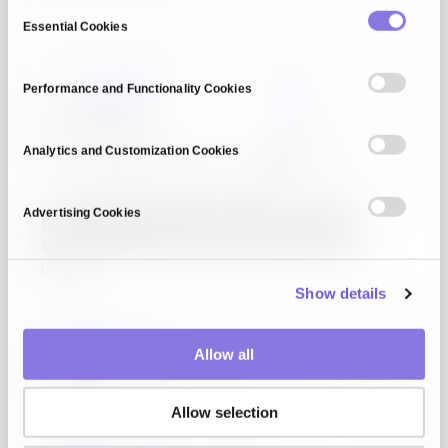
C
Essential Cookies
o
n
s
Performance and Functionality Cookies
e
n
t
Analytics and Customization Cookies
S
e
Advertising Cookies
빈칸과 오류투성이 데이터가 AI를 막고 있다면?
l
불균형 보정부터 합성 증강까지, 완전한 AI-Ready 데이터셋을
e
만드세요.
c
Show details
t
i
o
Allow all
n
Allow selection