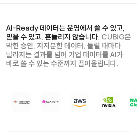
AI-Ready
데이터는
운영에서
쓸
수
있고,
믿을
수
있고,
흔들리지
않습니다.
CUBIG은
막힌
승인,
지저분한
데이터,
돌릴
때마다
달라지는
결과를
넘어
기업
데이터를
AI가
바로
쓸
수
있는
수준까지
끌어올립니다.