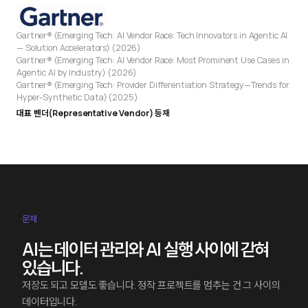
Gartner® 〈Emerging Tech: AI Vendor Race: Tech Innovators in Agentic AI
— Solution Accelerators〉 (2026)
Gartner® 〈Emerging Tech: AI Vendor Race: Most Prominent Use Cases in
Agentic AI by Industry〉 (2026)
Gartner® 〈Emerging Tech: Provider Differentiation Strategy—Trends for
Hyper-Synthetic Data〉 (2025)
대표 벤더(Representative Vendor) 등재
문제
AI는 데이터 관리와 AI 실행 사이에 갇혀
있습니다.
저장도 되고 모델도 좋습니다. 정작 프로젝트를 멈추는 건 그 사이의
데이터입니다.