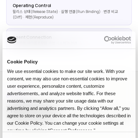
Operating Control
릴리스 상태(Release State) · 실행 연결(Run Binding) · 변경 비교
(Diff) · 재현(Reproduce)
Agent Connection
에이전트·워크플로우를 기업 시스템과 연결
Cookie Policy
We use essential cookies to make our site work. With your
consent, we may also use non‑essential cookies to improve
user experience, personalize content, customize
advertisements, and analyze website traffic. For these
신타이탄 안에서
reasons, we may share your site usage data with our
가장 먼저 푸는 벽.
advertising and analytics partners. By clicking “Allow all,” you
agree to store on your device all the technologies described in
데이터와 AI 사이에서 팀들이 부딪히는 세 가지 벽입니다. 아마 여러분의
our Cookie Policy. You can change your cookie settings at
벽도 이 중 하나일 겁니다.
any time by clicking “Consent Preferences."