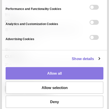
n
s
오피스
Performance and Functionality Cookies
e
한국 본사
n
CUBIG Corp
t
Analytics and Customization Cookies
경기도 성남시 분당구 정자일로 95, 네이버 1784 4층.
S
e
대표전화 02-582-1113
Advertising Cookies
l
e
영국
c
CUBIG Ltd
Show details
t
21 Arthur Street, Belfast, Antrim, BT1 4GA, United Kingdom.
i
o
Allow all
n
연결
Allow selection
Deny