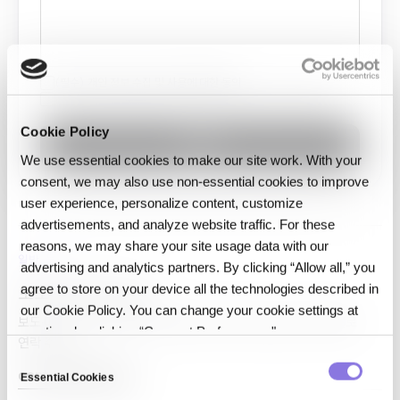
(필수) 개인 정보 수집 및 사용에 대한 동의
(선택 사항) 마케팅 및 프로모션 커뮤니케이션 수신에 대한 동의
Cookie Policy
제출
We use essential cookies to make our site work. With your
consent, we may also use non‑essential cookies to improve
user experience, personalize content, customize
advertisements, and analyze website traffic. For these
reasons, we may share your site usage data with our
일반 문의
advertising and analytics partners. By clicking “Allow all,” you
agree to store on your device all the technologies described in
보도·미디어·리서치
our Cookie Policy. You can change your cookie settings at
보도·미디어, 리서치 협업, 또는 폼으로 다루지 않는 문의는 이메일로
any time by clicking “Consent Preferences."
연락 주세요.
C
contact@cubig.ai
Essential Cookies
o