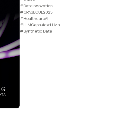
#DataInnovation
#GPASEOUL2025
#HealthcareAI
#LLMCapsule
#LLMs
#Synthetic Data