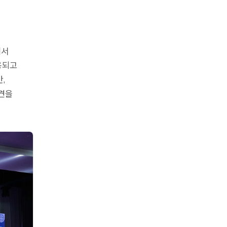
에서
용되고
,
견을