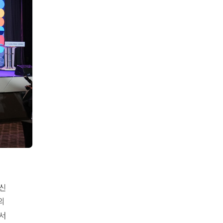
신
의
서