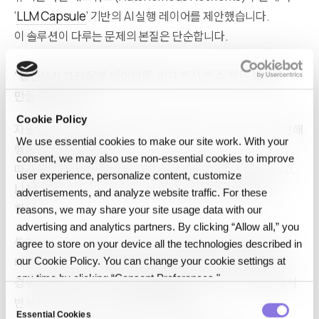
‘
LLM Capsule
’ 기반의 AI 실행 레이어를 제안했습니다.
이 솔루션이 다루는 문제의 본질은 단순합니다.
“통신사가 가진 운영 데이터를, AI가 즉시 쓸 수 있는 상태로
만들 수 있는가?”
Cookie Policy
자율 네트워크는 방대한 운영 데이터를 실시간으로 읽고 판단해
We use essential cookies to make our site work. With your
행동하는 구조입니다.
consent, we may also use non‑essential cookies to improve
따라서 데이터가 AI가 활용 가능한 형태로 정리·연결되어 있고,
user experience, personalize content, customize
LLM
과 에이전트가 바로 쓸 수 있는 운영 체계가 갖춰져야
advertisements, and analyze website traffic. For these
합니다.
reasons, we may share your site usage data with our
advertising and analytics partners. By clicking “Allow all,” you
특히 통신사는 개인정보·민감정보가 포함된 데이터를 다루기
agree to store on your device all the technologies described in
때문에, 규제와 보안 문제로 인해 AI에 즉시 투입하기 어려운
our Cookie Policy. You can change your cookie settings at
any time by clicking “Consent Preferences."
경우가 많습니다. 이 지점이 글로벌 통신사의 AI 도입 과정에서
C
반복적으로 병목으로 작용되어 왔습니다.
Essential Cookies
o