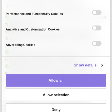
큐빅의 LLM Capsule은 바로 이 병목을 해결합니다.
n
s
Performance and Functionality Cookies
기존 업무 도구에 결합되는 플러그인(plug-in) 방식과 독립
e
n
웹 환경을 모두 지원
t
Analytics and Customization Cookies
네트워크 구성 정보, 로그 데이터, 장애 처리 기록 등
S
통신사의 운영 데이터를 AI에 활용할 수 있는 형태로 실시간
e
재구성
Advertising Cookies
l
데이터를 AI에 연결 가능한 상태로 전환하고, 그 상태가
e
다양한 환경에서도 동일하게 유지되도록 설계
c
Show details
t
민감정보는 원본 그대로가 아니라 정책 기준에 따라
i
변환되어 AI에 연결되며, 이 과정에서도 문서 형식, 표 구조, 로그
o
흐름 등 데이터의 시각적 구조와 문맥은 그대로 유지
Allow all
n
이후 결과는 다시 업무 맥락에 맞게 복원
Allow selection
​AI의 다음 단계는, 모델이 아닌 운영 레이어에서
Deny
결정됩니다