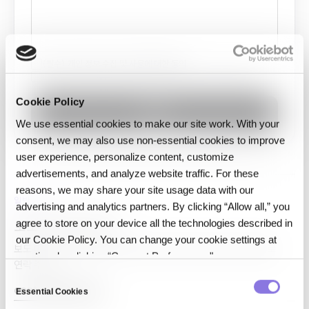
(필수) 개인 정보 수집 및 사용에 대한 동의
(선택 사항) 마케팅 및 프로모션 커뮤니케이션 수신에 대한 동의
Cookie Policy
제출
We use essential cookies to make our site work. With your
consent, we may also use non‑essential cookies to improve
user experience, personalize content, customize
advertisements, and analyze website traffic. For these
reasons, we may share your site usage data with our
일반 문의
advertising and analytics partners. By clicking “Allow all,” you
agree to store on your device all the technologies described in
보도·미디어·리서치
our Cookie Policy. You can change your cookie settings at
보도·미디어, 리서치 협업, 또는 폼으로 다루지 않는 문의는 이메일로
any time by clicking “Consent Preferences."
연락 주세요.
C
contact@cubig.ai
Essential Cookies
o