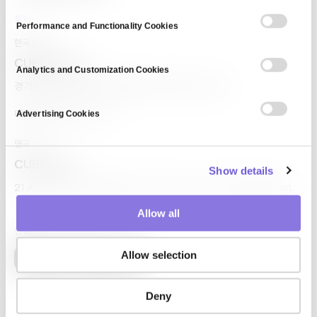
n
s
오피스
Performance and Functionality Cookies
e
한국 본사
n
CUBIG Corp
t
Analytics and Customization Cookies
경기도 성남시 분당구 정자일로 95, 네이버 1784 4층.
S
e
대표전화 02-582-1113
Advertising Cookies
l
e
영국
c
CUBIG Ltd
Show details
t
21 Arthur Street, Belfast, Antrim, BT1 4GA, United Kingdom.
i
o
Allow all
n
연결
Allow selection
Deny