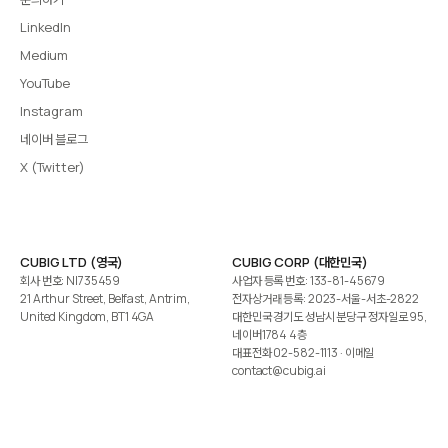
LinkedIn
Medium
YouTube
Instagram
네이버 블로그
X (Twitter)
CUBIG LTD (영국)
CUBIG CORP (대한민국)
회사 번호: NI735459
사업자 등록 번호: 133-81-45679
21 Arthur Street, Belfast, Antrim,
전자상거래 등록: 2023-서울-서초-2822
United Kingdom, BT1 4GA
대한민국 경기도 성남시 분당구 정자일로 95,
네이버1784 4층
대표전화
02-582-1113
· 이메일
contact@cubig.ai
©️ 2026 CUBIG Corp. All Rights Reserved.
쿠키 정책
개인정보 처리방침