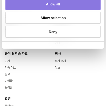
o
Allow all
n
Allow selection
플랫폼
핵심 역량
Deny
Syntitan
LLM Capsule
DTS
근거 & 학습 자료
회사
근거
회사 소개
학습 허브
뉴스
블로그
아티클
용어집
연결
문의하기