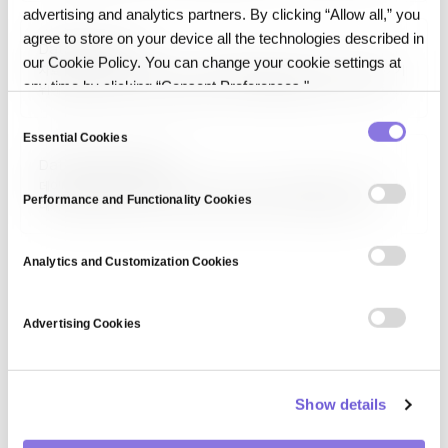
정보기관의 개인정보 접근 제한, 비례성 원칙, 독립적 구제 절차 강화를
advertising and analytics partners. By clicking “Allow all,” you
포함하며, 자체 인증한 미국 기업은 EU GDPR…
agree to store on your device all the technologies described in
Data Structure
our Cookie Policy. You can change your cookie settings at
자료 구조(Data Structure)는 데이터를 효율적으로 저장·접근·조작하기
any time by clicking “Consent Preferences."
위해 컴퓨터 메모리에 배치하는 방식입니다. 배열, 연결 리스트, 스택, 큐,
트리, 그래프, 해시 테이블 등 다양한 종류가 있으며, 각각 시간·공간 복잡도
C
특성이 다릅니다. 알고리즘과 함께 컴퓨터 과학의 근간이며, 소프트웨어
Essential Cookies
o
성능·확장성의 기초를 결정합니다.
Data Repair Pipeline
n
데이터 복구 파이프라인(Data Repair Pipeline)은 품질 이슈가 있는
s
Performance and Functionality Cookies
데이터를 자동으로 탐지·진단·수정하는 엔드투엔드 워크플로우입니다.
e
이상치·결측치·불일치 탐지, 복구 규칙 적용, 검증, 품질 메트릭 기록까지
n
포함합니다. 대규모 엔터프라이즈 데이터와 AI 학습 파이프라인에서 수작업
t
개입을 줄이고 지속적 품질 관리를 가능하게 합니다.
Analytics and Customization Cookies
S
e
Advertising Cookies
l
e
c
Show details
t
i