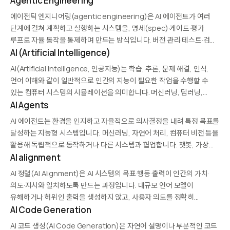
Agentic Engineering
에이전틱 엔지니어링(agentic engineering)은 AI 에이전트가 여러
단계에 걸쳐 계획하고 실행하는 시스템을, 명세(spec)·게이트·평가
루프로 자율 동작을 통제하며 만드는 방식입니다. 버전 관리·테스트·검증
같은 엔지니어링 규율을 스스로 판단하는 소프트웨어에 적용합니다. 이
AI (Artificial Intelligence)
통제 장치들은…
AI(Artificial Intelligence, 인공지능)는 학습, 추론, 문제 해결, 인식,
언어 이해와 같이 일반적으로 인간의 지능이 필요한 작업을 수행할 수
있는 컴퓨터 시스템의 시뮬레이션을 의미합니다. 머신러닝, 딥러닝,
자연어 처리, 컴퓨터 비전 등 다양한 하위 분야를 포함합니다. 헬스케어,
AI Agents
금융, 제조, 자율주행 등 산업…
AI 에이전트는 환경을 인지하고 자율적으로 의사결정을 내려 특정 목표를
달성하는 지능형 시스템입니다. 머신러닝, 자연어 처리, 컴퓨터 비전 등을
활용해 독립적으로 동작하거나 다른 시스템과 협업합니다. 챗봇, 가상
비서, 자율주행 차량, 로봇 공정 자동화 등 다양한 분야에 적용됩니다.
AI alignment
최신 AI 에이전트는 대규모…
AI 정렬(AI Alignment)은 AI 시스템의 목표·행동·출력이 인간의 가치·
의도·지시와 일치하도록 만드는 과정입니다. 대규모 언어 모델이
유해하거나 허위인 출력을 생성하지 않고, 사용자 의도를 정확히
따르도록 훈련하는 것이 핵심입니다. RLHF(인간 피드백 강화학습),
AI Code Generation
헌법적 AI(Constitutional AI), 안전 미세조정 등이 주요 기법이며, AGI
AI 코드 생성(AI Code Generation)은 자연어 설명이나 부분적인 코드