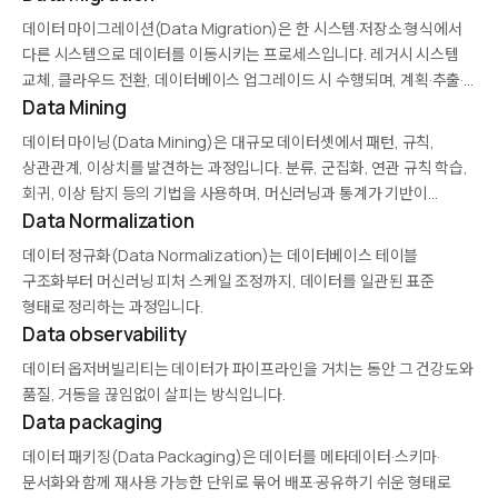
을 따르며, 대규모 조직의 데이터 확장성과 민첩성 문제를 해결합니다.
데이터 마이그레이션(Data Migration)은 한 시스템·저장소·형식에서
다른 시스템으로 데이터를 이동시키는 프로세스입니다. 레거시 시스템
교체, 클라우드 전환, 데이터베이스 업그레이드 시 수행되며, 계획·추출·
변환·로드·검증 단계를 거칩니다. 다운타임 최소화, 데이터 무결성 보장,
Data Mining
규정 준수 유지가 핵심 과제이며, ETL·ELT 도구와 전용 마이그레이션
데이터 마이닝(Data Mining)은 대규모 데이터셋에서 패턴, 규칙,
서비스가 활용됩니다.
상관관계, 이상치를 발견하는 과정입니다. 분류, 군집화, 연관 규칙 학습,
회귀, 이상 탐지 등의 기법을 사용하며, 머신러닝과 통계가 기반이
됩니다. 마케팅(장바구니 분석), 금융(사기 탐지), 의료(질병 예측), 웹
Data Normalization
로그 분석 등 다양한 분야에 적용됩니다.
데이터 정규화(Data Normalization)는 데이터베이스 테이블
구조화부터 머신러닝 피처 스케일 조정까지, 데이터를 일관된 표준
형태로 정리하는 과정입니다.
Data observability
데이터 옵저버빌리티는 데이터가 파이프라인을 거치는 동안 그 건강도와
품질, 거동을 끊임없이 살피는 방식입니다.
Data packaging
데이터 패키징(Data Packaging)은 데이터를 메타데이터·스키마·
문서화와 함께 재사용 가능한 단위로 묶어 배포·공유하기 쉬운 형태로