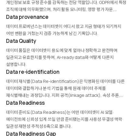
개인정보 보호 규정 준수를 감독하는 전담 역할입니다. GDPR에서 특정
조직에 대해 의무화했으며, 처리 활동 모니터링, 영향 평가 자문,
감독기관과의 연락 창구 역할을 수행합니다. 독립성과 전문 지식이
Data provenance
요구되며, 법적·윤리적 데이터 활용의 내부 감시자 역할을…
데이터 프로버넌스는 데이터셋이 어디서 왔고 지금 형태가 되기까지
어떤 변환을 거쳤는지 검증 가능하게 남긴 기록입니다.
Data Quality
데이터 품질은 데이터셋이 용도에 맞게 얼마나 정확하고 완전하며
일관되고 유효한지를 뜻하며, AI-ready data와 어떻게 다른지
설명합니다.
Data re-identification
데이터 재식별(Data Re-identification)은 익명화된 데이터를 다른
데이터와 결합하거나 분석 기법을 통해 원래 데이터 주체를
재식별해내는 과정입니다. 지퍼 공격(linkage attack), 속성 추론,
멤버십 추론 등이 공격 기법이며, 단순 마스킹이나 식별자 제거만으로는
Data Readiness
프라이버시가 보장되지 않음을 보여줍니다. k-익명성, 차등 정보보호
데이터 준비도(Data Readiness)는 어떤 데이터셋이 AI 모델·
같은 수학적 보장이…
에이전트에 신뢰성 있게 쓰일 만큼 준비됐는지를 사용성·무결성·맥락·
일관성·재현성·추적성 6축으로 봅니다.
Data Readiness Gap