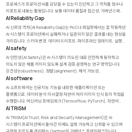
프로세스가 프로덕션 AI를 감당할 수 있는지 진단하고 그 격차를 점수나
리포트로 내놓는 활동입니다. 보통 데이터 품질과 접근성, 거버넌스와
컴플라이언스, 기술 인프라, 팀 역량 같은…
AI Reliability Gap
AI 신뢰성 격차(AI Reliability Gap)는 PoC나 파일럿에서는 잘 작동하던
AI 시스템이 프로덕션에서 실패하거나 일관되지 않은 결과를 내는 현상을
가리킵니다. 스키마 변경, 데이터 드리프트, 파이프라인 업데이트, 실행
환경 차이 등이 원인이며, 근본 원인 파악에 수 주가 걸리기도 합니다.
AI safety
실행 상태 고정,…
AI 안전성(AI Safety)은 AI 시스템이 의도된 대로 안전하게 동작하고
의도치 않은 해를 끼치지 않도록 설계·검증·운영하는 연구 영역입니다.
강건성(robustness), 정렬(alignment), 해석 가능성
(interpretability), 가드레일(guardrails) 등이 핵심 주제이며, 특히
AI software
강력한 생성형 AI와 자율 에이전트의 확산으로 중요성이 커지고
AI 소프트웨어는 인공지능 기능을 내장한 애플리케이션 또는
있습니다. 기업은 레드팀 테스트, 평가 벤치마크,…
플랫폼으로, 데이터 분석·의사결정·자연어 처리·이미지 인식 등의 작업을
수행합니다. 머신러닝 프레임워크(TensorFlow, PyTorch), 자연어
처리 라이브러리(NLTK, spaCy), MLOps 플랫폼 등 다양한 형태로
AI TRiSM
제공됩니다. 기업은 AI 소프트웨어를 활용해 고객 서비스 자동화, 예측
AI TRiSM(AI Trust, Risk and Security Management)은 AI
분석, 콘텐츠 생성, 보안…
시스템이 프로덕션에서 돌아간 뒤에도 설명 가능하고 신뢰할 수 있으며
규정을 지키도록 관리하는 Gartner의 거버넌스 프레임워크입니다.