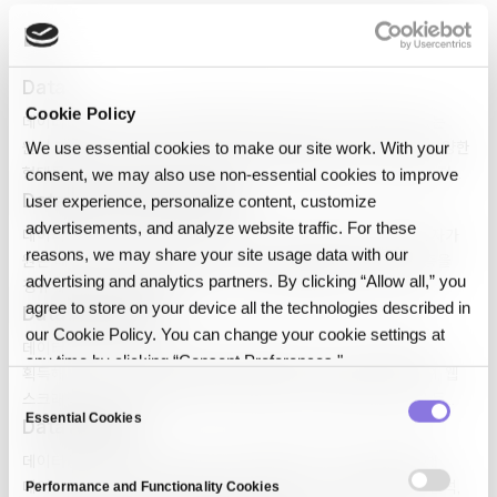
기반 위협 탐지와 제로 트러스트 아키텍처가…
D
.
Data
Cookie Policy
데이터(Data)는 사실·통계·측정값·관찰 결과 등 처리·분석될 수 있는
원시 정보를 의미합니다. 숫자, 텍스트, 이미지, 오디오, 비디오 등 다양한
We use essential cookies to make our site work. With your
형태를 가지며, 구조화·반구조화·비구조화로 분류됩니다. 데이터는 정보·
consent, we may also use non‑essential cookies to improve
지식·지혜의 기초이며, 현대 경제에서 '새로운 석유'로 불릴 만큼 기업과
Data Access Decoupling
user experience, personalize content, customize
사회의 가장 중요한 자산 중 하나입니다.
advertisements, and analyze website traffic. For these
데이터 액세스 분리(Data Access Decoupling)는 데이터 사용자가
reasons, we may share your site usage data with our
원본 데이터에 직접 접근하지 않고, 거버넌스·보안·프라이버시 계층을
advertising and analytics partners. By clicking “Allow all,” you
경유해 쿼리·분석만 수행하게 하는 아키텍처 패턴입니다. 분석가는
agree to store on your device all the technologies described in
인사이트를 얻고 민감 데이터는 그대로 보호되며, 데이터 소유자는
Data Acquisition
our Cookie Policy. You can change your cookie settings at
활용을 감사할 수 있습니다. 데이터 클린룸, 프라이버시 보호 계산이 구현
데이터 수집(Data Acquisition)은 내부·외부 소스에서 데이터를
any time by clicking “Consent Preferences."
수단입니다.
획득해 조직의 시스템으로 가져오는 프로세스입니다. 센서·IoT, API, 웹
C
스크래핑, 서드파티 데이터 마켓, 크라우드소싱, 합성 데이터 생성 등
Essential Cookies
o
다양한 방법이 사용됩니다. AI·분석 프로젝트의 출발점이며, 데이터 품질·
Data analysis
n
합법성·대표성을 확보하는 것이 관건입니다.
데이터 분석(Data Analysis)은 의사결정과 인사이트 도출을 위해
s
데이터를 검토·정제·변환·모델링하는 과정입니다. 기술 통계, 진단 분석,
Performance and Functionality Cookies