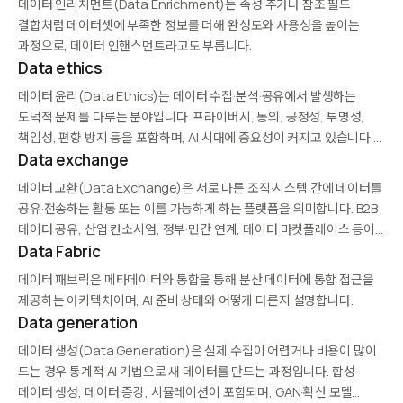
데이터 인리치먼트(Data Enrichment)는 속성 추가나 참조 필드
영역입니다.
결합처럼 데이터셋에 부족한 정보를 더해 완성도와 사용성을 높이는
과정으로, 데이터 인핸스먼트라고도 부릅니다.
Data ethics
데이터 윤리(Data Ethics)는 데이터 수집·분석·공유에서 발생하는
도덕적 문제를 다루는 분야입니다. 프라이버시, 동의, 공정성, 투명성,
책임성, 편향 방지 등을 포함하며, AI 시대에 중요성이 커지고 있습니다.
단순 법적 준수를 넘어 이해관계자의 신뢰, 사회적 책임, 지속 가능성을
Data exchange
고려하며, 윤리 위원회·데이터 감사·임팩트 평가로 실천됩니다.
데이터 교환(Data Exchange)은 서로 다른 조직·시스템 간에 데이터를
공유·전송하는 활동 또는 이를 가능하게 하는 플랫폼을 의미합니다. B2B
데이터 공유, 산업 컨소시엄, 정부·민간 연계, 데이터 마켓플레이스 등이
포함됩니다. 표준화된 포맷, API, 보안 프로토콜, 법적 계약이 필요하며,
Data Fabric
AWS Data Exchange, Snowflake Marketplace…
데이터 패브릭은 메타데이터와 통합을 통해 분산 데이터에 통합 접근을
제공하는 아키텍처이며, AI 준비 상태와 어떻게 다른지 설명합니다.
Data generation
데이터 생성(Data Generation)은 실제 수집이 어렵거나 비용이 많이
드는 경우 통계적·AI 기법으로 새 데이터를 만드는 과정입니다. 합성
데이터 생성, 데이터 증강, 시뮬레이션이 포함되며, GAN·확산 모델