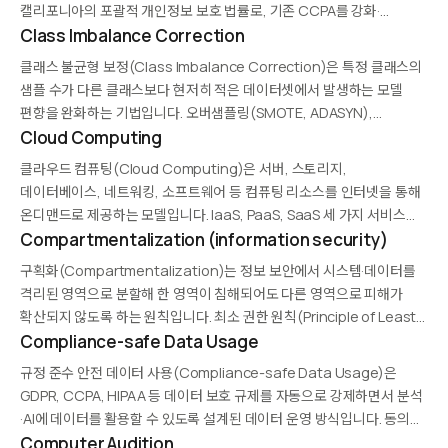
캘리포니아의 포괄적 개인정보 보호 법률로, 기존 CCPA를 강화·
확장합니다. 민감한 개인정보 카테고리 신설, 데이터 주체 권리 확대,
Class Imbalance Correction
캘리포니아 프라이버시 보호국(CPPA) 설립 등을 포함합니다. 유럽의
클래스 불균형 보정(Class Imbalance Correction)은 특정 클래스의
GDPR에 비견되는 미국 주(州)…
샘플 수가 다른 클래스보다 현저히 적은 데이터셋에서 발생하는 모델
편향을 완화하는 기법입니다. 오버샘플링(SMOTE, ADASYN),
언더샘플링, 비용 민감 학습, 합성 데이터 생성, 앙상블 방법(Balanced
Cloud Computing
Random Forest) 등이 있으며, 사기 탐지·의료 진단·결함 탐지처럼 소수
클라우드 컴퓨팅(Cloud Computing)은 서버, 스토리지,
클래스…
데이터베이스, 네트워킹, 소프트웨어 등 컴퓨팅 리소스를 인터넷을 통해
온디맨드로 제공하는 모델입니다. IaaS, PaaS, SaaS 세 가지 서비스
유형이 있으며, AWS, Azure, Google Cloud가 대표적
Compartmentalization (information security)
제공업체입니다. 초기 투자 비용을 줄이고, 확장성과 탄력성을 제공하며,
구획화(Compartmentalization)는 정보 보안에서 시스템·데이터를
전 세계 어디서나…
격리된 영역으로 분할해 한 영역이 침해되어도 다른 영역으로 피해가
확산되지 않도록 하는 원칙입니다. 최소 권한 원칙(Principle of Least
Privilege)과 결합해, 각 사용자·프로세스·서비스가 필요한 최소한의
Compliance-safe Data Usage
정보에만 접근하도록 설계합니다. 마이크로서비스 아키텍처, 제로
규정 준수 안전 데이터 사용(Compliance-safe Data Usage)은
트러스트 네트워크, 격리된 컨테이너 실행 환경에…
GDPR, CCPA, HIPAA 등 데이터 보호 규제를 자동으로 강제하면서 분석
·AI에 데이터를 활용할 수 있도록 설계된 데이터 운영 방식입니다. 동의
관리, 접근 로그, 차등 정보보호, 동형 암호, 합성 데이터를 조합해 원본
Computer Audition