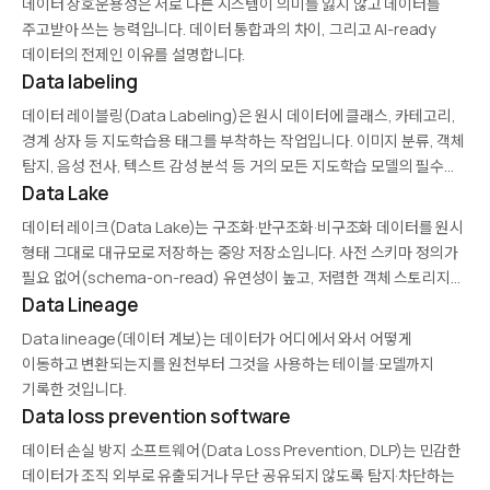
데이터 상호운용성은 서로 다른 시스템이 의미를 잃지 않고 데이터를
주고받아 쓰는 능력입니다. 데이터 통합과의 차이, 그리고 AI-ready
데이터의 전제인 이유를 설명합니다.
Data labeling
데이터 레이블링(Data Labeling)은 원시 데이터에 클래스, 카테고리,
경계 상자 등 지도학습용 태그를 부착하는 작업입니다. 이미지 분류, 객체
탐지, 음성 전사, 텍스트 감성 분석 등 거의 모든 지도학습 모델의 필수
전제 조건입니다. 수작업 레이블링은 시간·비용이 크므로, 능동 학습·
Data Lake
준지도 학습·자동 레이블링으로 효율화가…
데이터 레이크(Data Lake)는 구조화·반구조화·비구조화 데이터를 원시
형태 그대로 대규모로 저장하는 중앙 저장소입니다. 사전 스키마 정의가
필요 없어(schema-on-read) 유연성이 높고, 저렴한 객체 스토리지
(Amazon S3, Azure Data Lake Storage)를 기반으로 합니다.
Data Lineage
데이터 과학, 머신러닝, 실시간 분석에 활용되며, 데이터 웨어하우스와
Data lineage(데이터 계보)는 데이터가 어디에서 와서 어떻게
결합한 레이크하우스 아키텍처로…
이동하고 변환되는지를 원천부터 그것을 사용하는 테이블·모델까지
기록한 것입니다.
Data loss prevention software
데이터 손실 방지 소프트웨어(Data Loss Prevention, DLP)는 민감한
데이터가 조직 외부로 유출되거나 무단 공유되지 않도록 탐지·차단하는