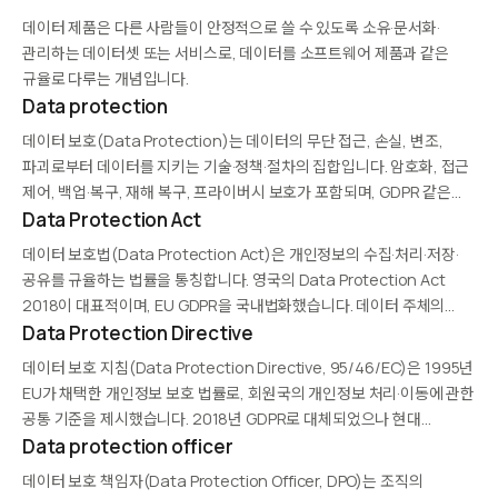
세미나, 정책 논의를 진행합니다. 북미에서는 'Data Privacy…
데이터 제품은 다른 사람들이 안정적으로 쓸 수 있도록 소유·문서화·
관리하는 데이터셋 또는 서비스로, 데이터를 소프트웨어 제품과 같은
규율로 다루는 개념입니다.
Data protection
데이터 보호(Data Protection)는 데이터의 무단 접근, 손실, 변조,
파괴로부터 데이터를 지키는 기술·정책·절차의 집합입니다. 암호화, 접근
제어, 백업·복구, 재해 복구, 프라이버시 보호가 포함되며, GDPR 같은
법적 요구사항 준수도 중요한 부분입니다. 사이버 위협 고도화와 규제
Data Protection Act
강화로 기업의 핵심 리스크 관리 영역이 되었습니다.
데이터 보호법(Data Protection Act)은 개인정보의 수집·처리·저장·
공유를 규율하는 법률을 통칭합니다. 영국의 Data Protection Act
2018이 대표적이며, EU GDPR을 국내법화했습니다. 데이터 주체의
권리(접근·수정·삭제·이동), 컨트롤러·프로세서 의무, 위반 시 제재를
Data Protection Directive
규정합니다. 많은 국가가 유사한 법률을 제정해 글로벌 프라이버시
데이터 보호 지침(Data Protection Directive, 95/46/EC)은 1995년
기준을 형성하고 있습니다.
EU가 채택한 개인정보 보호 법률로, 회원국의 개인정보 처리·이동에 관한
공통 기준을 제시했습니다. 2018년 GDPR로 대체되었으나 현대
프라이버시 법제의 기초를 마련했으며, 데이터 주체 권리, 컨트롤러·
Data protection officer
프로세서 구분, 동의 원칙 같은 핵심 개념을 정립했습니다.
데이터 보호 책임자(Data Protection Officer, DPO)는 조직의