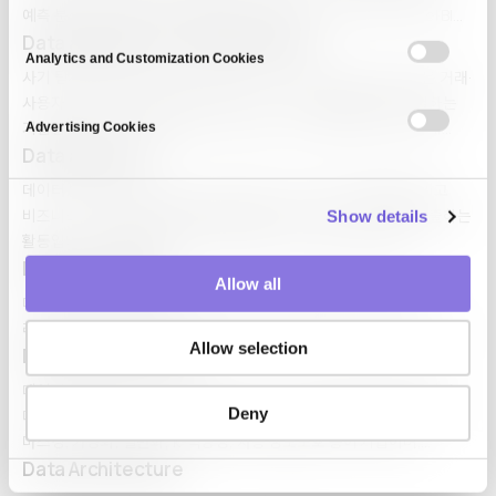
e
예측 분석, 처방 분석 네 가지 유형이 있으며, Python·R·SQL·Excel·BI
n
도구가 활용됩니다. 비즈니스, 과학, 공공 정책 등 전 분야에서 증거 기반
Data analysis for fraud detection
t
Analytics and Customization Cookies
의사결정의 기반이 됩니다.
사기 탐지 데이터 분석(Data Analysis for Fraud Detection)은 거래·
S
사용자 행동 데이터에서 비정상적이거나 사기성 활동 패턴을 식별하는
e
기법입니다. 규칙 기반 룰 엔진, 이상 탐지, 지도 학습(과거 사기 사례
Advertising Cookies
l
학습), 그래프 분석(연결 관계 분석)을 결합합니다. 신용카드, 은행, 보험,
Data analytics
e
전자상거래, 핀테크에서 실시간으로 운영되며,…
데이터 분석(Data Analytics)은 조직이 더 나은 의사결정을 내리고
c
비즈니스 성과를 개선하도록 데이터에서 의미 있는 인사이트를 도출하는
Show details
t
활동입니다. 기술적 분석(무엇이 일어났는가), 진단적 분석(왜
i
일어났는가), 예측적 분석(무엇이 일어날까), 처방적 분석(무엇을 해야
Data Annotation
o
Allow all
할까)로 구분됩니다. AI·머신러닝과 결합해 의사결정 자동화로 진화하고
n
데이터 어노테이션은 이미지·텍스트·오디오 같은 원본 데이터에
있습니다.
라벨이나 태그를 붙여 머신러닝 모델이 학습할 수 있게 하는 과정입니다.
Allow selection
Data Anonymization
데이터 익명화(Data Anonymization)는 개인식별정보(PII)를 제거·
Deny
대체·암호화해 데이터 주체를 재식별할 수 없도록 만드는 과정입니다.
마스킹, 가명화, 일반화, k-익명성, 차등 정보보호 등이 기법이며,
GDPR·HIPAA 등 규제 준수와 데이터 공유·AI 학습을 위한 전제
Data Architecture
조건입니다. 완전 익명화와 재식별 위험 간 균형이 핵심 과제입니다.