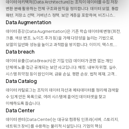
데이터 아키텍처(Data Architecture)는 조직이 데이터를 수집·저장·
변환·분배·활용하는 전체 구조와 원칙을 정의합니다. 데이터 모델, 통합
패턴, 저장소 선택, 거버넌스 정책, 보안 계층을 포함하며, 비즈니스
요구와 기술 환경을 연결합니다. 현대 아키텍처는 클라우드, 실시간
Data Augmentation
스트리밍, 데이터 메시, AI 워크로드를 포괄적으로 지원하도록
데이터 증강(Data Augmentation)은 기존 학습 데이터에 변형(회전,
설계됩니다.
크롭, 색상 변조, 노이즈 추가 등)을 가해 다양성을 늘리는 기법으로,
모델의 일반화 성능을 높이고 과적합을 방지합니다. 이미지, 텍스트,
오디오, 시계열 등 다양한 도메인에서 활용되며, 최근에는 생성형 AI를
Data breach
활용한 합성 데이터 증강도 널리 쓰입니다.…
데이터 유출(Data Breach)은 기밀·민감 데이터가 권한 없는 개인·
단체에 노출·접근·공개되는 보안 사고입니다. 해킹, 내부자 위협, 실수,
시스템 취약점 등이 원인이며, 금융 손실, 평판 손상, 법적 제재, 고객
이탈로 이어집니다. GDPR은 72시간 내 통지를 의무화하며, 사고 대응
Data Catalog
계획, 암호화, 접근 제어, 모니터링이…
데이터 카탈로그는 조직의 데이터 자산과 메타데이터를 정리해 검색할
수 있게 만든 목록으로, 여러 시스템에 흩어진 데이터셋을 찾고
이해하도록 돕습니다.
Data Center
데이터 센터(Data Center)는 대규모 컴퓨팅 인프라(서버, 스토리지,
네트워크 장비)를 수용하는 물리적 시설입니다. 기업의 핵심