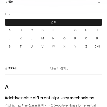
필터
A – Z
전체
A
B
C
D
E
F
G
H
I
J
K
L
M
N
O
P
Q
R
S
T
U
V
W
X
Y
Z
0–9
총
333
개
A
.
Additive noise differential privacy mechanisms
가산 노이즈 차등 정보보호 메커니즘(Additive Noise Differential