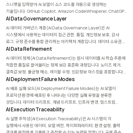
시대의 핵심…
스니펫을 입력받아 AI 모델이 소스 코드를 자동으로 생성하는
기술입니다. GitHub Copilot, Amazon CodeWhisperer, ChatGPT
등이 대표적 도구로, 대규모 코드 학습 데이터와 트랜스포머 기반 모델을
AI Data Governance Layer
활용합니다. 개발 속도와 생산성을 크게 향상시키지만, 생성…
AI 데이터 거버넌스 계층(AI Data Governance Layer)은 AI
시스템에서 사용하는 데이터의 접근 권한, 품질, 개인정보 보호, 감사
로그, 규정 준수를 통합 관리하는 아키텍처 계층입니다. 데이터 소유권,
액세스 정책, 민감도 분류, 사용 내역 추적을 자동화하며, 규제 요구와
AI Data Refinement
기업 정책을 코드로 강제합니다.…
AI 데이터 정제(AI Data Refinement)는 원시 데이터를 AI 학습·추론에
적합한 품질로 끌어올리는 정제·보강·표준화 과정입니다. 노이즈 제거,
결측값 보정, 불균형 해소, 레이블 수정, 민감정보 마스킹을 포함합니다.
자동화된 파이프라인과 AI 기반 품질 평가를 결합해 반복적이고 확장
AI Deployment Failure Modes
가능한 방식으로 수행되며, AI 프로젝트 성공의…
AI 배포 실패 모드(AI Deployment Failure Modes)는 AI 모델이
프로덕션 환경에 배포된 후 나타나는 다양한 실패 유형을 분류한
것입니다. 데이터 드리프트, 개념 드리프트, 인프라 변경, 업스트림
스키마 변경, 엣지 케이스 부재, 무성 실패(silent failure) 등이
AI Execution Traceability
포함됩니다. 각 유형에 맞는 탐지·복구…
AI 실행 추적성(AI Execution Traceability)은 AI 시스템의 각
실행에서 사용된 데이터, 모델 버전, 하이퍼파라미터, 환경 설정, 출력
결과를 완전하게 기록하고 추적할 수 있는 능력을 말합니다. 규제 준수,