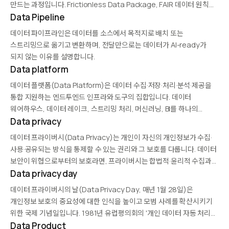
만드는 과정입니다. Frictionless Data Package, FAIR 데이터 원칙
준수 패키지 등이 있으며, 과학 데이터 공유, 오픈 데이터 포털, 기업 내
Data Pipeline
데이터 제품화에 사용됩니다. 발견성·이해성·재사용성을 크게
데이터 파이프라인은 데이터를 소스에서 목적지로 배치 또는
개선합니다.
스트리밍으로 옮기고 변환하며, 전달만으로는 데이터가 AI-ready가
되지 않는 이유를 설명합니다.
Data platform
데이터 플랫폼(Data Platform)은 데이터 수집·저장·처리·분석·제공을
통합 지원하는 엔드투엔드 인프라와 도구의 집합입니다. 데이터
웨어하우스, 데이터 레이크, 스트리밍 처리, 머신러닝, BI를 하나의
환경에서 제공해 데이터 파편화를 줄입니다. Snowflake, Databricks,
Data privacy
Google BigQuery, AWS, Microsoft Fabric이 대표적 플랫폼입니다.
데이터 프라이버시(Data Privacy)는 개인이 자신의 개인정보가 수집·
사용·공유되는 방식을 통제할 수 있는 권리와 그 보호를 다룹니다. 데이터
보안이 위협으로부터의 보호라면, 프라이버시는 합법적·윤리적 수집과
사용에 관한 원칙입니다. GDPR, CCPA, PIPL 등 규제가 글로벌 기준을
Data privacy day
만들고 있으며, 동의 관리, 목적 제한, 최소화 원칙이…
데이터 프라이버시의 날(Data Privacy Day, 매년 1월 28일)은
개인정보 보호의 중요성에 대한 인식을 높이고 모범 사례를 확산시키기
위한 국제 기념일입니다. 1981년 유럽평의회의 '개인 데이터 자동 처리에
관한 협약' 서명일을 기념하며, 기업·정부·시민사회가 교육 캠페인,
Data Product