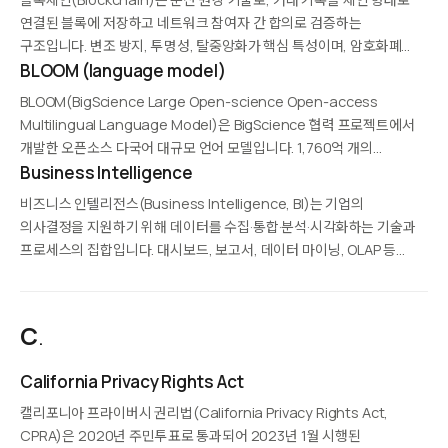
진단, 마케팅…
연결된 블록에 저장하고 네트워크 참여자 간 합의로 검증하는
구조입니다. 변조 방지, 투명성, 탈중앙화가 핵심 특성이며, 암호화폐
(비트코인, 이더리움)의 기반이자 공급망 추적, 디지털 신원, 스마트
BLOOM (language model)
계약, NFT 등 다양한 분야로 확장되고 있습니다.
BLOOM(BigScience Large Open-science Open-access
Multilingual Language Model)은 BigScience 협력 프로젝트에서
개발한 오픈소스 다국어 대규모 언어 모델입니다. 1,760억 개의
파라미터를 가지며 46개 자연어와 13개 프로그래밍 언어를 지원합니다.
Business Intelligence
GPT-3 수준의 성능을 공개 라이선스로 제공해 연구·산업계의 접근성을
비즈니스 인텔리전스(Business Intelligence, BI)는 기업의
크게 높였으며, 책임 있는 AI 개발의…
의사결정을 지원하기 위해 데이터를 수집·통합·분석·시각화하는 기술과
프로세스의 집합입니다. 대시보드, 보고서, 데이터 마이닝, OLAP 등
다양한 도구를 활용하며, Tableau, Power BI, Looker 같은 플랫폼이
대표적입니다. BI는 과거와 현재 데이터를 기반으로 통찰을 제공하며,
예측 분석과 결합해 전략적…
C
.
California Privacy Rights Act
캘리포니아 프라이버시 권리법(California Privacy Rights Act,
CPRA)은 2020년 주민투표로 통과되어 2023년 1월 시행된