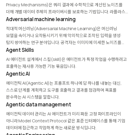
Privacy Mechanisms)은 쿼리 결과에 수학적으로 계산된 노이즈를
더해 개별 데이터 주체의 프라이버시를 보호하는 기법입니다. 라플라스
메커니즘과 가우시안 메커니즘이 대표적이며, 프라이버시 예산(ε, δ)을
Adversarial machine learning
기반으로 노이즈 규모를 결정합니다. 통계 분석, 머신러닝 학습, 데이터
적대적 머신러닝(Adversarial Machine Learning)은 머신러닝
공개 등에서…
모델을 속이거나 오작동시키기 위해 악의적으로 조작된 입력을 생성·
탐지·방어하는 연구 분야입니다. 공격자는 이미지에 미세한 노이즈를
추가해 모델의 분류를 왜곡하거나, 학습 데이터에 독을 주입해 모델
Agent Skills
성능을 저하시킬 수 있습니다. 방어 기법으로는 적대적 학습
AI 에이전트 설계에서 스킬(skill)은 에이전트가 특정 작업을 수행하려고
(adversarial training), 입력 정제, 모델…
호출하는 재사용 가능한 기능 묶음입니다.
Agentic AI
에이전틱 AI(Agentic AI)는 프롬프트 하나에 답 하나를 내놓는 대신,
스스로 단계를 계획하고 도구를 호출하고 결과를 점검하며 목표를
완수하는 AI 시스템을 말합니다.
Agentic data management
에이전틱 데이터 관리는 AI 에이전트가 미리 짜둔 고정 파이프라인이
아니라 Model Context Protocol 같은 표준 인터페이스를 통해 기업
데이터에 접근하고 작업하게 하는 새로운 방식입니다.