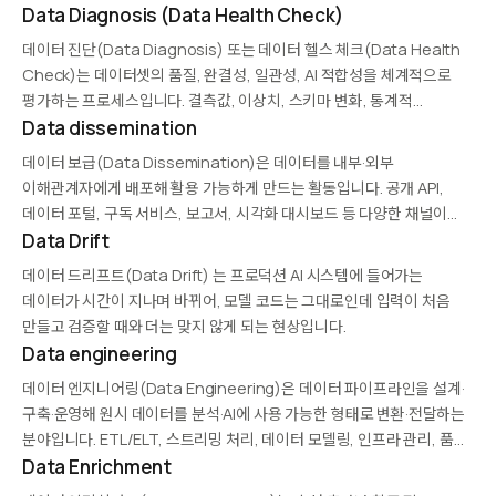
Data Diagnosis (Data Health Check)
데이터 진단(Data Diagnosis) 또는 데이터 헬스 체크(Data Health
Check)는 데이터셋의 품질, 완결성, 일관성, AI 적합성을 체계적으로
평가하는 프로세스입니다. 결측값, 이상치, 스키마 변화, 통계적
드리프트, 편향 등을 진단하며, AI 프로젝트 착수 전과 운영 중 지속적으로
Data dissemination
수행됩니다. 문제를 조기에 식별해 파이프라인 하류의…
데이터 보급(Data Dissemination)은 데이터를 내부·외부
이해관계자에게 배포해 활용 가능하게 만드는 활동입니다. 공개 API,
데이터 포털, 구독 서비스, 보고서, 시각화 대시보드 등 다양한 채널이
사용됩니다. 공공 통계, 연구 데이터, 개방 정부 이니셔티브, 상업 데이터
Data Drift
마켓플레이스에서 중요한 역할을 하며, 접근성·발견성·재사용성이 핵심
데이터 드리프트(Data Drift) 는 프로덕션 AI 시스템에 들어가는
품질…
데이터가 시간이 지나며 바뀌어, 모델 코드는 그대로인데 입력이 처음
만들고 검증할 때와 더는 맞지 않게 되는 현상입니다.
Data engineering
데이터 엔지니어링(Data Engineering)은 데이터 파이프라인을 설계·
구축·운영해 원시 데이터를 분석·AI에 사용 가능한 형태로 변환·전달하는
분야입니다. ETL/ELT, 스트리밍 처리, 데이터 모델링, 인프라 관리, 품질
모니터링이 핵심 역할이며, Spark, Kafka, Airflow, dbt 등의 도구가
Data Enrichment
사용됩니다. 데이터 과학·AI의 보이지 않는 뒷단을 책임지는 필수