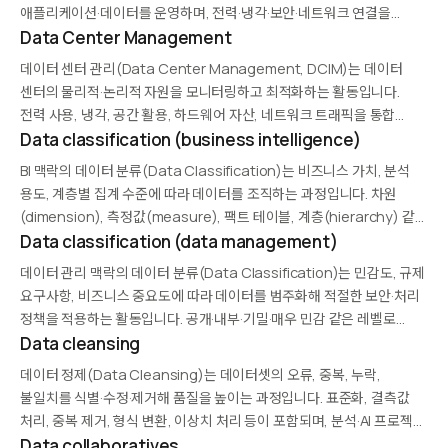
애플리케이션·데이터를 운영하며, 전력·냉각·보안·네트워크 연결을
엄격히 관리합니다. 자체 운영(온프레미스), 코로케이션, 클라우드
Data Center Management
데이터 센터(하이퍼스케일) 유형이 있으며, AI·클라우드 수요 증가로
데이터 센터 관리(Data Center Management, DCIM)는 데이터
GPU 중심의 신규 데이터 센터 투자가 급증하고 있습니다.
센터의 물리적·논리적 자원을 모니터링하고 최적화하는 활동입니다.
전력 사용, 냉각, 공간 활용, 하드웨어 자산, 네트워크 트래픽을 통합
관리하며, 운영 효율과 가용성을 극대화합니다. AI 기반 예측 유지보수와
Data classification (business intelligence)
자동화된 용량 계획이 최근 주요 트렌드입니다.
BI 맥락의 데이터 분류(Data Classification)는 비즈니스 가치, 분석
용도, 계층별 집계 수준에 따라 데이터를 조직하는 과정입니다. 차원
(dimension), 측정값(measure), 팩트 테이블, 계층(hierarchy) 같은
개념을 사용해 OLAP 큐브와 대시보드를 구성합니다. 효과적 분류는 쿼리
Data classification (data management)
성능, 분석 유연성, 사용자 이해도를 크게 향상시킵니다.
데이터 관리 맥락의 데이터 분류(Data Classification)는 민감도, 규제
요구사항, 비즈니스 중요도에 따라 데이터를 범주화해 적절한 보안·처리
정책을 적용하는 활동입니다. 공개·내부·기밀·매우 민감 같은 레벨로
구분하며, 각 레벨별로 접근 통제, 암호화, 보관 기간, 삭제 절차가
Data cleansing
달라집니다. GDPR·HIPAA 등 규제 준수와 보안 사고…
데이터 정제(Data Cleansing)는 데이터셋의 오류, 중복, 누락,
불일치를 식별·수정·제거해 품질을 높이는 과정입니다. 표준화, 결측값
처리, 중복 제거, 형식 변환, 이상치 처리 등이 포함되며, 분석·AI 프로젝트
시간의 상당 부분을 차지합니다. 자동화 도구(OpenRefine, Trifacta)
Data collaboratives