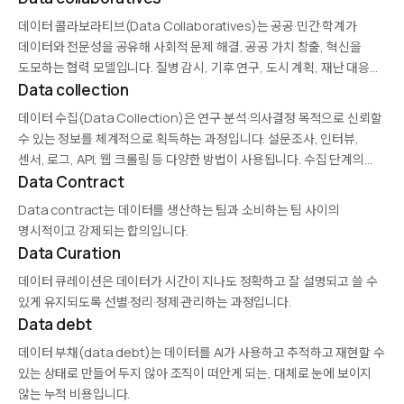
와 AI 기반 정제 기술이 발전하고 있습니다.
데이터 콜라보라티브(Data Collaboratives)는 공공·민간·학계가
데이터와 전문성을 공유해 사회적 문제 해결, 공공 가치 창출, 혁신을
도모하는 협력 모델입니다. 질병 감시, 기후 연구, 도시 계획, 재난 대응
같은 영역에서 개별 조직이 해결하기 어려운 과제에 공동 대응합니다.
Data collection
프라이버시·보안·지배구조가 핵심 과제이며, 데이터 클린룸·연합학습
데이터 수집(Data Collection)은 연구·분석·의사결정 목적으로 신뢰할
같은…
수 있는 정보를 체계적으로 획득하는 과정입니다. 설문조사, 인터뷰,
센서, 로그, API, 웹 크롤링 등 다양한 방법이 사용됩니다. 수집 단계의
품질과 편향이 이후 분석의 신뢰성을 좌우하므로, 샘플링 설계·동의·규정
Data Contract
준수가 중요합니다.
Data contract는 데이터를 생산하는 팀과 소비하는 팀 사이의
명시적이고 강제되는 합의입니다.
Data Curation
데이터 큐레이션은 데이터가 시간이 지나도 정확하고 잘 설명되고 쓸 수
있게 유지되도록 선별·정리·정제·관리하는 과정입니다.
Data debt
데이터 부채(data debt)는 데이터를 AI가 사용하고 추적하고 재현할 수
있는 상태로 만들어 두지 않아 조직이 떠안게 되는, 대체로 눈에 보이지
않는 누적 비용입니다.