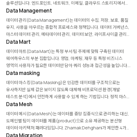
솔루션입니다. 엔드포인트, 네트워크, 이메일, 클라우드 스토리지에서
콘텐츠를 스캔해 정책 위반 시 경고·차단하며, 최근에는 AI 기반 분류와
Data Management
생성형 AI 사용 모니터링 기능이 추가되고 있습니다.
데이터 관리(Data Management)는 데이터의 수집, 저장, 보호, 품질
유지, 사용을 아우르는 종합적 프로세스와 정책입니다. 데이터 거버넌스,
마스터 데이터 관리, 메타데이터 관리, 데이터 보안, 라이프사이클 관리
등을 포함합니다. 데이터를 조직의 전략 자산으로 관리해 의사결정·규정
Data Mart
준수·혁신을 뒷받침하는 기반 활동입니다.
데이터 마트(Data Mart)는 특정 부서·팀·주제에 맞춰 구축된 데이터
웨어하우스의 부분 집합입니다. 영업, 마케팅, 재무 등 특정 비즈니스
영역의 사용자가 필요한 데이터만 담아 쿼리 성능과 접근성을 높입니다.
독립형 데이터 마트와 종속형 데이터 마트(웨어하우스에서 파생) 두 가지
Data masking
유형이 있으며, 비용과 구축 시간이…
데이터 마스킹(Data Masking)은 민감한 데이터를 구조적으로는
유사하지만 실제 값은 보이지 않도록 대체해 비프로덕션 환경(개발·
테스트·분석)에서 안전하게 사용할 수 있게 하는 기법입니다. 정적 마스킹
(복제 시점), 동적 마스킹(쿼리 시점), 온더플라이 마스킹이 있으며,
Data Mesh
주민번호·카드번호·이메일 같은 PII 처리에 널리 쓰입니다.
데이터 메시(Data Mesh)는 데이터를 중앙 집중식으로 관리하는 대신,
도메인별 팀이 데이터를 제품(product)으로 소유·제공하는 분산형
데이터 아키텍처 패러다임입니다. Zhamak Dehghani가 제안한 4가지
원칙(도메인 소유, 데이터 as 제품, 셀프서비스 플랫폼, 연합 거버넌스)
Data Migration