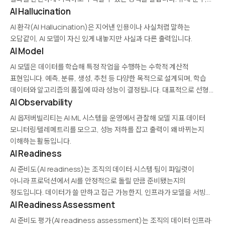
디버깅, 재현 가능성, 감사를 위해 필수적이며, 특히 금융·의료·공공
AI Hallucination
영역에서 요구 사항이 됩니다. 실행…
AI 환각(AI Hallucination)은 지어낸 인용이나 사실처럼 말하는
오답같이, AI 모델이 자신 있게 내놓지만 사실과 다른 출력입니다.
AI Model
AI 모델은 데이터를 학습해 특정 작업을 수행하는 수학적·계산적
표현입니다. 예측, 분류, 생성, 추천 등 다양한 목적으로 설계되며, 학습
데이터와 알고리즘의 품질에 따라 성능이 결정됩니다. 대표적으로 선형
회귀, 의사결정 트리, 신경망, 트랜스포머 등이 있습니다. 모델은 학습
AI Observability
(training), 검증(validation), 배포(deployment) 단계를 거치며,
AI 옵저버빌리티는 AI·ML 시스템을 운영에서 관찰해 모델 지표·데이터
지속적인…
모니터링·텔레메트리를 모으고, 성능 저하를 잡고 출력이 왜 바뀌는지
이해하는 활동입니다.
AI Readiness
AI 준비도(AI readiness)는 조직의 데이터·시스템·팀이 파일럿이
아니라 프로덕션에서 AI를 안정적으로 돌릴 만큼 준비됐는지의
정도입니다. 데이터가 쓸 만하고 접근 가능한지, 인프라가 모델을 서빙할
수 있는지, 결과를 신뢰하고 재현할 수 있는지를 아우릅니다.…
AI Readiness Assessment
AI 준비도 평가(AI readiness assessment)는 조직의 데이터·인프라·