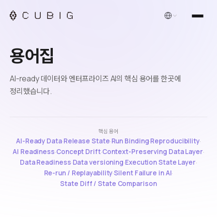
한국어
용어집
AI-ready 데이터와 엔터프라이즈 AI의 핵심 용어를 한곳에
정리했습니다.
핵심 용어
AI-Ready Data
·
Release State
·
Run Binding
·
Reproducibility
·
AI Readiness
·
Concept Drift
·
Context-Preserving Data Layer
·
Data Readiness
·
Data versioning
·
Execution State Layer
·
Re-run / Replayability
·
Silent Failure in AI
·
State Diff / State Comparison