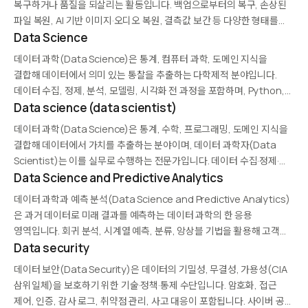
복구하거나 품질을 되살리는 활동입니다. 백업으로부터의 복구, 손상된
파일 복원, AI 기반 이미지·오디오 복원, 결측값 보간 등 다양한 형태를
포함합니다. 재해 복구, 디지털 보존, 과학 데이터 복원, AI 학습 데이터
Data Science
품질 향상 등에 활용됩니다.
데이터 과학(Data Science)은 통계, 컴퓨터 과학, 도메인 지식을
결합해 데이터에서 의미 있는 통찰을 추출하는 다학제적 분야입니다.
데이터 수집, 정제, 분석, 모델링, 시각화 전 과정을 포함하며, Python,
R, SQL, 머신러닝 프레임워크가 주요 도구입니다. 비즈니스 의사결정,
Data science (data scientist)
과학 연구, 제품 개발에 광범위하게 적용됩니다.
데이터 과학(Data Science)은 통계, 수학, 프로그래밍, 도메인 지식을
결합해 데이터에서 가치를 추출하는 분야이며, 데이터 과학자(Data
Scientist)는 이를 실무로 수행하는 전문가입니다. 데이터 수집·정제·
탐색·모델링·시각화·커뮤니케이션까지 전 과정을 담당하며,
Data Science and Predictive Analytics
Python·R·SQL·머신러닝 프레임워크를 주로 활용합니다. 현대 기업에서
데이터 과학과 예측 분석(Data Science and Predictive Analytics)
가장 수요가 높은 직군 중 하나입니다.
은 과거 데이터로 미래 결과를 예측하는 데이터 과학의 한 응용
영역입니다. 회귀 분석, 시계열 예측, 분류, 앙상블 기법을 활용해 고객
이탈, 수요 예측, 리스크 평가, 장비 고장 예측 등에 적용합니다. 비즈니스
Data security
의사결정을 반응적(reactive)에서…
데이터 보안(Data Security)은 데이터의 기밀성, 무결성, 가용성(CIA
삼위일체)을 보호하기 위한 기술·정책·통제 수단입니다. 암호화, 접근
제어, 인증, 감사 로그, 취약점 관리, 사고 대응이 포함됩니다. 사이버 공격