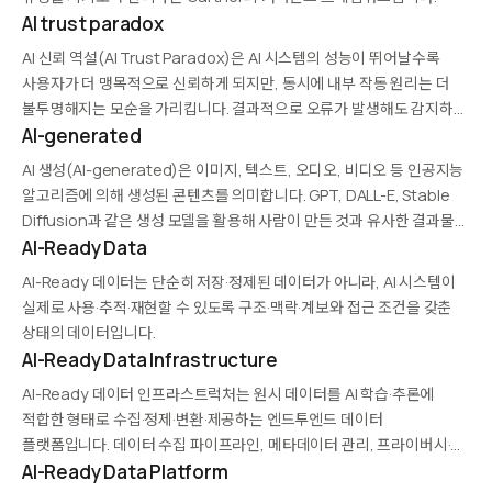
AI trust paradox
AI 신뢰 역설(AI Trust Paradox)은 AI 시스템의 성능이 뛰어날수록
사용자가 더 맹목적으로 신뢰하게 되지만, 동시에 내부 작동 원리는 더
불투명해지는 모순을 가리킵니다. 결과적으로 오류가 발생해도 감지하기
어려워지고, 책임 소재도 모호해집니다. 이 역설을 해결하려면 설명
AI-generated
가능한 AI(XAI), 감사 가능한 실행 추적,…
AI 생성(AI-generated)은 이미지, 텍스트, 오디오, 비디오 등 인공지능
알고리즘에 의해 생성된 콘텐츠를 의미합니다. GPT, DALL-E, Stable
Diffusion과 같은 생성 모델을 활용해 사람이 만든 것과 유사한 결과물을
자동으로 생성합니다. 광고, 미디어, 게임, 디자인 등 다양한 분야에서
AI-Ready Data
콘텐츠 제작 비용과 시간을 대폭…
AI-Ready 데이터는 단순히 저장·정제된 데이터가 아니라, AI 시스템이
실제로 사용·추적·재현할 수 있도록 구조·맥락·계보와 접근 조건을 갖춘
상태의 데이터입니다.
AI-Ready Data Infrastructure
AI-Ready 데이터 인프라스트럭처는 원시 데이터를 AI 학습·추론에
적합한 형태로 수집·정제·변환·제공하는 엔드투엔드 데이터
플랫폼입니다. 데이터 수집 파이프라인, 메타데이터 관리, 프라이버시·
규정 준수 계층, 실행 상태 추적, 합성 데이터 생성, 거버넌스 등을
AI-Ready Data Platform