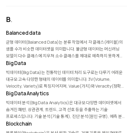
제조업의 로봇 조립라인부터 비즈니스의 소프트웨어 기반 자동화(RPA)
까지 다양한 형태로 존재합니다. AI와 머신러닝의 발전으로 인지 자동화
(cognitive automation)가 가능해져 더욱 복잡한 의사결정…
B
.
Balanced data
균형 데이터(Balanced Data)는 분류 작업에서 각 클래스(레이블)의
샘플 수가 비슷한 데이터셋을 의미합니다. 불균형 데이터는 머신러닝
모델이 다수 클래스에 치우쳐 소수 클래스를 제대로 예측하지 못하게
만듭니다. 균형을 맞추는 기법에는 오버샘플링(SMOTE), 언더샘플링,
Big Data
합성 데이터 생성, 가중치 조정 등이 있으며, 의료 진단·사기 탐지처럼…
빅데이터(Big Data)는 전통적인 데이터 처리 도구로는 다루기 어려운
대규모·고속·다양한 형태의 데이터를 의미합니다. 3V(Volume,
Velocity, Variety)로 특징지어지며, Value(가치)와 Veracity(정확성)
를 더한 5V 모델도 사용됩니다. Hadoop, Spark, Kafka 같은 분산 처리
Big Data Analytics
기술로 다루며, 머신러닝·AI·IoT·실시간 분석의 기반이 됩니다.
빅데이터 분석(Big Data Analytics)은 대규모·다양한 데이터셋에서
숨겨진 패턴, 상관관계, 트렌드, 고객 선호 등을 추출하는 기술·
프로세스입니다. 기술 분석(기술 통계), 진단 분석(원인 규명), 예측 분석
(미래 예측), 처방 분석(행동 권장) 네 가지 유형이 있으며,
Blockchain
Hadoop·Spark·머신러닝과 결합해 운영합니다. 금융 사기 탐지, 의료
블록체인(Blockchain)은 분산 원장 기술로, 거래 기록을 체인 형태로