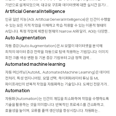
기반으로 설계되었으며, 대규모 구조화 데이터셋에 대한 실시간 읽기/
쓰기 작업에 최적화되어 있습니다. 수평적 확장성을 지원해
Artificial General Intelligence
페타바이트급 데이터를 효율적으로 처리할 수 있습니다.
인공 일반 지능(AGI, Artificial General Intelligence)은 인간이 수행할
HDFS(Hadoop Distributed File System) 위에서 실행되며, 컬럼…
수 있는 모든 지적 작업을 이해하고 학습·적용할 수 있는 이론적 형태의
AI입니다. 특정 작업에 제한된 현재의 Narrow AI와 달리, AGI는 다양한
도메인에 걸쳐 지식을 일반화할 수 있습니다. 아직 순수하게 이론적이고
Auto Augmentation
연구 단계이지만,…
자동 증강(Auto Augmentation)은 AI 모델이 데이터셋을 분석해
최적의 데이터 증강 전략을 자동으로 탐색·적용하는 기법입니다. 이미지
회전·크롭·색상 변환 등 기본 증강 기법부터 고급 정책 검색
(AutoAugment, RandAugment)까지 포함하며, 수작업 튜닝 없이
Automated machine learning
모델 일반화 성능을 향상시킵니다. 학습 데이터가 부족하거나 불균형한
자동 머신러닝(AutoML, Automated Machine Learning)은 데이터
상황에서 특히 효과적입니다.
전처리, 특성 엔지니어링, 모델 선택, 하이퍼파라미터 튜닝 등 ML
파이프라인의 반복적 작업을 자동화하는 기술입니다. 도메인 전문가가
머신러닝 경험이 적어도 고성능 모델을 구축할 수 있게 해줍니다.
Automation
Google Cloud AutoML, H2O.ai, Auto-sklearn 같은 플랫폼이
자동화(Automation)는 인간의 개입을 최소화하며 작업을 수행하도록
대표적이며, 엔터프라이즈…
기술을 활용하는 것을 의미합니다. 반복적인 프로세스를 간소화하고,
효율성을 높이며, 오류를 줄여 생산성을 향상시킵니다. 자동화는