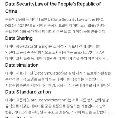
·내부 위협·실수로 인한 노출 등 다양한 위험에 대비하며, 데이터 보호·
Data Security Law of the People's Republic of
프라이버시·규정 준수와 밀접하게 연결됩니다.
China
중화인민공화국 데이터 보안법(Data Security Law of the PRC,
DSL)은 2021년 9월 시행된 중국의 포괄적 데이터 보안 법률입니다.
중요 데이터와 국가 핵심 데이터의 분류·보호, 데이터 국외 반출 통제,
데이터 처리 활동 전반에 대한 보안 의무를 규정합니다.
Data Sharing
PIPL(개인정보보호법), 사이버보안법과 함께 중국의 3대…
데이터 공유(Data Sharing)는 조직·부서·파트너 간에 데이터를
안전하고 규정 준수된 방식으로 교환·제공하는 프로세스입니다. API,
데이터 교환 플랫폼, 데이터 클린룸, 데이터 계약을 통해 이루어지며,
프라이버시·보안·지적재산권을 보호하기 위한 거버넌스가 필수입니다. AI
Data simulation
학습 데이터 공유, 산업 간 협업, 공공 데이터 공개 등 다양한 맥락에서…
데이터 시뮬레이션(Data Simulation)은 실제 세계의 프로세스·현상을
수학적·물리적 모델로 표현해 인공 데이터를 생성하는 기법입니다.
자율주행 훈련용 시뮬레이션 환경, 금융 리스크 몬테카를로 시뮬레이션,
제조 공정 디지털 트윈 등이 대표 사례입니다. 실험이 위험하거나 비용이
Data Standardization
큰 시나리오에서 AI 학습·검증의 필수 기법입니다.
데이터 표준화(Data Standardization)는 서로 다른 형식·단위·명명
규칙으로 저장된 데이터를 공통 표준으로 통일하는 과정입니다. 단위
변환, 카테고리 정규화, 날짜·주소 포맷 통일, 스키마 매핑을 포함합니다.