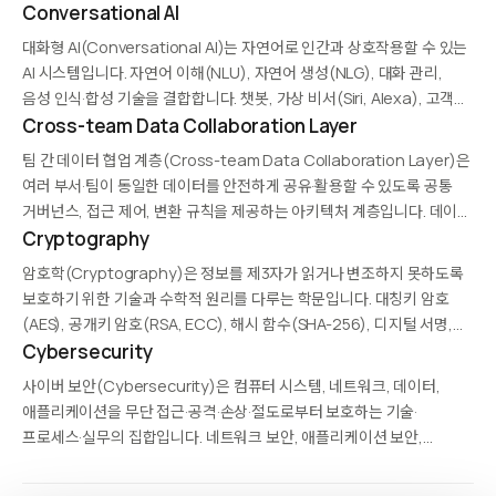
Conversational AI
대화형 AI(Conversational AI)는 자연어로 인간과 상호작용할 수 있는
AI 시스템입니다. 자연어 이해(NLU), 자연어 생성(NLG), 대화 관리,
음성 인식·합성 기술을 결합합니다. 챗봇, 가상 비서(Siri, Alexa), 고객
지원 봇, 엔터프라이즈 AI 에이전트가 대표적이며, 최근 LLM의 등장으로
Cross-team Data Collaboration Layer
맥락 이해와 생성 품질이 혁신적으로 향상되었습니다.
팀 간 데이터 협업 계층(Cross-team Data Collaboration Layer)은
여러 부서·팀이 동일한 데이터를 안전하게 공유·활용할 수 있도록 공통
거버넌스, 접근 제어, 변환 규칙을 제공하는 아키텍처 계층입니다. 데이터
사일로를 깨고 중앙 집중식 관리 없이 셀프 서비스 데이터 접근을
Cryptography
가능하게 하며, 데이터 메시(Data…
암호학(Cryptography)은 정보를 제3자가 읽거나 변조하지 못하도록
보호하기 위한 기술과 수학적 원리를 다루는 학문입니다. 대칭키 암호
(AES), 공개키 암호(RSA, ECC), 해시 함수(SHA-256), 디지털 서명,
영지식 증명(ZKP) 등이 주요 구성 요소입니다. 현대의 인터넷 통신, 금융
Cybersecurity
거래, 블록체인, 프라이버시 보호 계산(동형 암호, 다자간 계산)…
사이버 보안(Cybersecurity)은 컴퓨터 시스템, 네트워크, 데이터,
애플리케이션을 무단 접근·공격·손상·절도로부터 보호하는 기술·
프로세스·실무의 집합입니다. 네트워크 보안, 애플리케이션 보안,
엔드포인트 보안, 클라우드 보안, 신원·접근 관리(IAM) 등 여러 계층으로
구성됩니다. 랜섬웨어, 피싱, 제로데이 취약점 등 위협이 진화하면서 AI