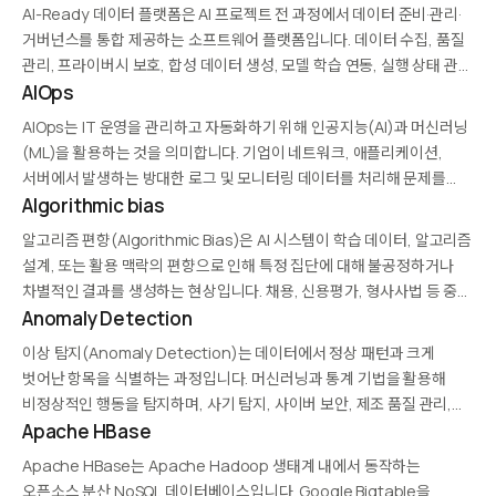
포함합니다. 기존의 분석용 데이터 웨어하우스·레이크와 달리 AI
AI-Ready 데이터 플랫폼은 AI 프로젝트 전 과정에서 데이터 준비·관리·
워크로드 특유의 요구사항(버전 고정,…
거버넌스를 통합 제공하는 소프트웨어 플랫폼입니다. 데이터 수집, 품질
관리, 프라이버시 보호, 합성 데이터 생성, 모델 학습 연동, 실행 상태 관리
등을 단일 환경에서 지원합니다. 기업은 이를 통해 흩어진 도구를
AIOps
통합하고, AI 프로젝트…
AIOps는 IT 운영을 관리하고 자동화하기 위해 인공지능(AI)과 머신러닝
(ML)을 활용하는 것을 의미합니다. 기업이 네트워크, 애플리케이션,
서버에서 발생하는 방대한 로그 및 모니터링 데이터를 처리해 문제를
예측하고 자율적으로 해결할 수 있도록 합니다. AIOps 플랫폼은 이벤트
Algorithmic bias
상관관계 분석, 이상 탐지, 자동 복구, 최적화 등의…
알고리즘 편향(Algorithmic Bias)은 AI 시스템이 학습 데이터, 알고리즘
설계, 또는 활용 맥락의 편향으로 인해 특정 집단에 대해 불공정하거나
차별적인 결과를 생성하는 현상입니다. 채용, 신용평가, 형사사법 등 중요
의사결정에 AI가 적용되면서 사회적 파급력이 커지고 있습니다. 편향
Anomaly Detection
완화 기법으로는 데이터 재샘플링, 공정성…
이상 탐지(Anomaly Detection)는 데이터에서 정상 패턴과 크게
벗어난 항목을 식별하는 과정입니다. 머신러닝과 통계 기법을 활용해
비정상적인 행동을 탐지하며, 사기 탐지, 사이버 보안, 제조 품질 관리,
헬스케어 분석 등에 필수적입니다. 두 가지 주요 접근 방식은 지도학습
Apache HBase
(레이블 데이터 사용)과 비지도학습(레이블 없이 이상…
Apache HBase는 Apache Hadoop 생태계 내에서 동작하는
오픈소스 분산 NoSQL 데이터베이스입니다. Google Bigtable을