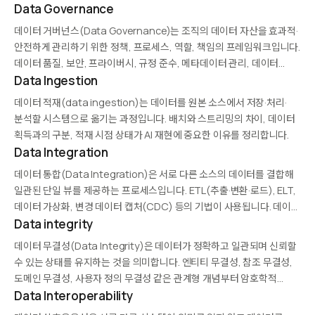
·LLM이 주요 도구입니다. 프라이버시 보호, 레어 케이스 보강, 불균형
Data Governance
해소, AI 학습 데이터 확보 등에 활용됩니다.
데이터 거버넌스(Data Governance)는 조직의 데이터 자산을 효과적·
안전하게 관리하기 위한 정책, 프로세스, 역할, 책임의 프레임워크입니다.
데이터 품질, 보안, 프라이버시, 규정 준수, 메타데이터 관리, 데이터
소유권을 다룹니다. GDPR, CCPA 등 규제 강화와 AI 활용 증가로
Data Ingestion
중요성이 커지고 있으며, Collibra, Alation 같은 도구가…
데이터 적재(data ingestion)는 데이터를 원본 소스에서 저장·처리·
분석할 시스템으로 옮기는 과정입니다. 배치와 스트리밍의 차이, 데이터
획득과의 구분, 적재 시점 상태가 AI 재현에 중요한 이유를 정리합니다.
Data Integration
데이터 통합(Data Integration)은 서로 다른 소스의 데이터를 결합해
일관된 단일 뷰를 제공하는 프로세스입니다. ETL(추출·변환·로드), ELT,
데이터 가상화, 변경 데이터 캡처(CDC) 등의 기법이 사용됩니다. 데이터
웨어하우스·레이크 구축, 360도 고객 뷰, 기업 전반의 분석 통합 등에
Data integrity
필수적이며, Talend, Informatica, Fivetran 같은 도구가…
데이터 무결성(Data Integrity)은 데이터가 정확하고 일관되며 신뢰할
수 있는 상태를 유지하는 것을 의미합니다. 엔티티 무결성, 참조 무결성,
도메인 무결성, 사용자 정의 무결성 같은 관계형 개념부터 암호학적
해시를 이용한 변조 탐지까지 다양한 수준에서 관리됩니다. 규정 준수,
Data Interoperability
감사, AI 신뢰성, 비즈니스 결정의…