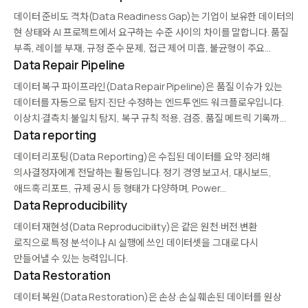
데이터 준비도 격차(Data Readiness Gap)는 기업이 보유한 데이터의
현 상태와 AI 프로젝트에서 요구하는 수준 사이의 차이를 말합니다. 품질
부족, 레이블 부재, 규정 준수 문제, 접근 제어 미흡, 불균형이 주요
원인이며, 많은 AI 프로젝트가 이 격차 때문에 착수하지 못하거나
Data Repair Pipeline
실패합니다. AI-Ready…
데이터 복구 파이프라인(Data Repair Pipeline)은 품질 이슈가 있는
데이터를 자동으로 탐지·진단·수정하는 엔드투엔드 워크플로우입니다.
이상치·결측치·불일치 탐지, 복구 규칙 적용, 검증, 품질 메트릭 기록까지
포함합니다. 대규모 엔터프라이즈 데이터와 AI 학습 파이프라인에서
Data reporting
수작업 개입을 줄이고 지속적 품질 관리를 가능하게 합니다.
데이터 리포팅(Data Reporting)은 수집된 데이터를 요약·정리해
의사결정자에게 전달하는 활동입니다. 정기 경영 보고서, 대시보드,
애드혹 리포트, 규제 공시 등 형태가 다양하며, Power
BI·Tableau·Looker 같은 도구가 사용됩니다. 품질 높은 리포팅은
Data Reproducibility
정확성·적시성·맥락·행동 지향적 인사이트를 제공해 조직의 데이터
데이터 재현성(Data Reproducibility)은 같은 원천·버전·변환
리터러시를 키웁니다.
로직으로 특정 분석이나 AI 실행에 쓰인 데이터셋을 그대로 다시
만들어낼 수 있는 능력입니다.
Data Restoration
데이터 복원(Data Restoration)은 손상·손실·훼손된 데이터를 원상