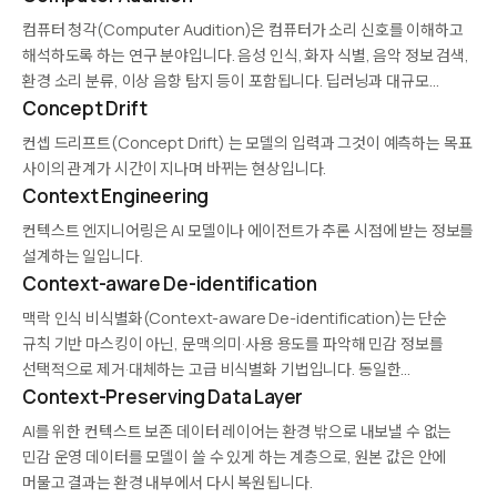
데이터 노출 없이…
컴퓨터 청각(Computer Audition)은 컴퓨터가 소리 신호를 이해하고
해석하도록 하는 연구 분야입니다. 음성 인식, 화자 식별, 음악 정보 검색,
환경 소리 분류, 이상 음향 탐지 등이 포함됩니다. 딥러닝과 대규모
오디오 데이터셋의 결합으로 급격히 발전했으며, 스마트 스피커, 보안
Concept Drift
모니터링, 헬스케어(호흡·심박 분석), 자율주행의…
컨셉 드리프트(Concept Drift) 는 모델의 입력과 그것이 예측하는 목표
사이의 관계가 시간이 지나며 바뀌는 현상입니다.
Context Engineering
컨텍스트 엔지니어링은 AI 모델이나 에이전트가 추론 시점에 받는 정보를
설계하는 일입니다.
Context-aware De-identification
맥락 인식 비식별화(Context-aware De-identification)는 단순
규칙 기반 마스킹이 아닌, 문맥·의미·사용 용도를 파악해 민감 정보를
선택적으로 제거·대체하는 고급 비식별화 기법입니다. 동일한
이름이라도 뉴스 기사에서는 그대로 유지하고 의료 기록에서는
Context-Preserving Data Layer
익명화하는 식으로 차별적 처리가 가능합니다. LLM 기반 개체 인식과
AI를 위한 컨텍스트 보존 데이터 레이어는 환경 밖으로 내보낼 수 없는
정책 엔진을 결합해 구현하며,…
민감 운영 데이터를 모델이 쓸 수 있게 하는 계층으로, 원본 값은 안에
머물고 결과는 환경 내부에서 다시 복원됩니다.