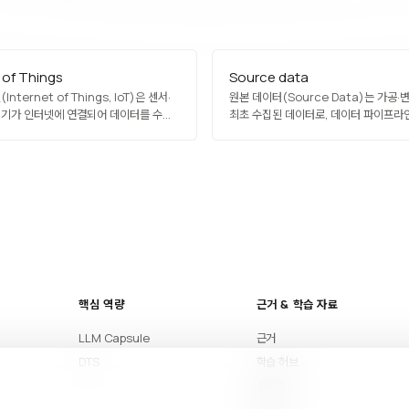
 of Things
Source data
nternet of Things, IoT)은 센서·
원본 데이터(Source Data)는 가공·
기가 인터넷에 연결되어 데이터를 수집·
최초 수집된 데이터로, 데이터 파이프라
자동화된 의사결정을 수행하는
원천(source of truth) 역할을 합니
. 스마트 홈, 산업 IoT, 커넥티드 카,
시스템, IoT 센서, 외부 API, 사용자 입
스케어, 스마트 시티가 대표 영역입니다.
소스이며, 데이터 리니지 추적에서 각 
컴퓨팅, AI와 결합해 실시간 지능형
근원을 찾아갈 때 핵심 참조점이 됩니다.
능하게 하며, 보안·프라이버시·
보존은…
 지속 과제입니다.
핵심 역량
근거 & 학습 자료
LLM Capsule
근거
DTS
학습 허브
블로그
아티클