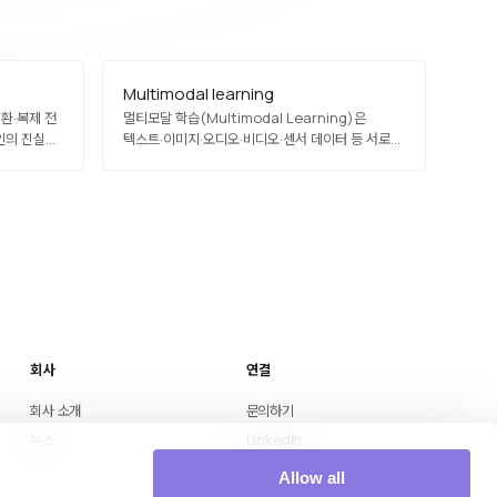
Multimodal learning
변환·복제 전
멀티모달 학습(Multimodal Learning)은
인의 진실된
텍스트·이미지·오디오·비디오·센서 데이터 등 서로
다. 운영
다른 종류(모달리티)의 데이터를 동시에 학습·
력 등이
추론하는 AI 기법입니다. CLIP, GPT-4V, Gemini
파생 데이터의
같은 모델이 대표적이며, 이미지 캡셔닝, 시청각
 원본
음성 인식, 멀티모달 검색, 자율주행 지각 등에
활용됩니다. 인간 수준의 풍부한 이해를 지향하는
AI의 핵심 방향입니다.
회사
연결
회사 소개
문의하기
뉴스
LinkedIn
Medium
Allow all
YouTube