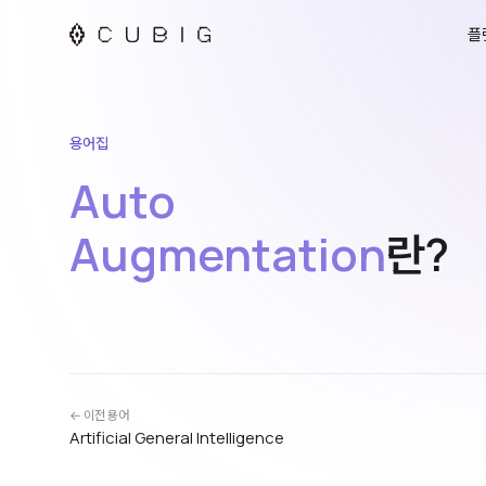
플
용어집
Auto
Augmentation
란?
← 이전 용어
Artificial General Intelligence