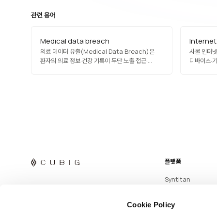
관련 용어
Medical data breach
Internet
의료 데이터 유출(Medical Data Breach)은
사물 인터넷(I
환자의 의료 정보·건강 기록이 무단 노출·접근·
디바이스·기
공개되는 보안 사고입니다. 극도로 민감하며 평생
교환하며 
지속되는 영향을 미치므로 HIPAA, GDPR 특수
네트워크입니다
카테고리 등이 엄격한 통지·제재를 규정합니다.
웨어러블 헬
랜섬웨어, 시스템 취약점, 내부자 위협, 잘못된 구성
5G, 엣지 
오류가 주 원인이며, 암호화·접근 제어·사고 대응…
서비스를 가
상호운용성이
플랫폼
Syntitan
Cookie Policy