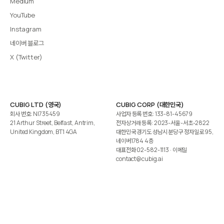
Medium
YouTube
Instagram
네이버 블로그
X (Twitter)
CUBIG LTD (영국)
CUBIG CORP (대한민국)
회사 번호: NI735459
사업자 등록 번호: 133-81-45679
21 Arthur Street, Belfast, Antrim,
전자상거래 등록: 2023-서울-서초-2822
United Kingdom, BT1 4GA
대한민국 경기도 성남시 분당구 정자일로 95,
네이버1784 4층
대표전화
02-582-1113
· 이메일
contact@cubig.ai
©️ 2026 CUBIG Corp. All Rights Reserved.
쿠키 정책
개인정보 처리방침
Gartner는 자사 리서치 발행물에 표시된 어떤 벤더·제품·서비스도 보증하지 않습니다. GARTNER는
Gartner, Inc. 및/또는 그 계열사의 등록상표입니다.