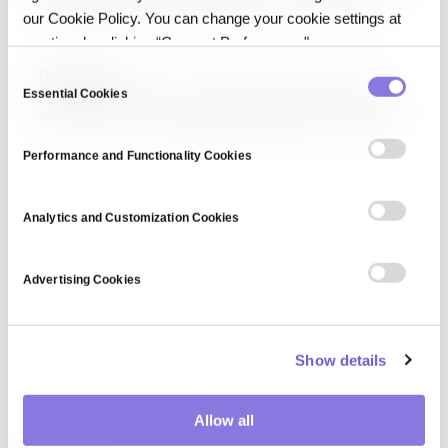
직접 참여해 만들어내는 예술 작품을 의미합니다. 초기에는 프로세싱·
our Cookie Policy. You can change your cookie settings at
크리에이티브 코딩 기반이었으나, 최근에는 GAN·확산 모델 같은 생성형
AI로 확장되어 Midjourney·DALL-E·Stable Diffusion으로 누구나 시각
any time by clicking “Consent Preferences."
작품을 생성할 수 있습니다. 예술의 저작권, 창의성, 인간의 역할에 대한
C
DeepDream
새로운 논의를…
Essential Cookies
o
DeepDream은 Google이 2015년 공개한 컴퓨터 비전 프로그램으로,
이미 학습된 CNN의 특정 뉴런 활성을 극대화하도록 입력 이미지를 반복
n
변형해 환각적인 시각 패턴을 생성합니다. 신경망이 무엇을 '보고' 있는지
s
시각화하는 연구 도구로 출발했으나, 독특한 예술적 스타일 때문에 생성
Performance and Functionality Cookies
e
예술의 초기 대표작으로도 유명합니다.
n
t
Analytics and Customization Cookies
S
e
Advertising Cookies
l
e
c
Show details
t
i
o
Allow all
n