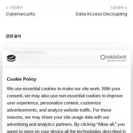
← 이전 용어
다음 용어 →
Cybersecurity
Data Access Decoupling
관련 용어
Data generation
데이터 생성(Data Generation)은 실제 수집이 어렵거나 비용이 많이
드는 경우 통계적·AI 기법으로 새 데이터를 만드는 과정입니다. 합성 데이터
생성, 데이터 증강, 시뮬레이션이 포함되며, GAN·확산 모델·LLM이 주요
도구입니다. 프라이버시 보호, 레어 케이스 보강, 불균형 해소, AI 학습
Cookie Policy
데이터 확보 등에 활용됩니다.
Data Ingestion
We use essential cookies to make our site work. With your
데이터 적재(data ingestion)는 데이터를 원본 소스에서 저장·처리·
consent, we may also use non‑essential cookies to improve
분석할 시스템으로 옮기는 과정입니다. 배치와 스트리밍의 차이, 데이터
user experience, personalize content, customize
획득과의 구분, 적재 시점 상태가 AI 재현에 중요한 이유를 정리합니다.
advertisements, and analyze website traffic. For these
reasons, we may share your site usage data with our
Generative art
advertising and analytics partners. By clicking “Allow all,” you
생성 예술(Generative Art)은 알고리즘·코드·자율 시스템이 창작 과정에
agree to store on your device all the technologies described in