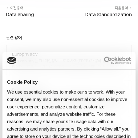
← 이전 용어
다음 용어 →
Data Sharing
Data Standardization
관련 용어
Europrivacy
Europrivacy는 EU 개인정보 보호 이사회(EDPB)가 공식 승인한 유럽
데이터 보호 인증 스킴으로, GDPR 준수를 검증·인증합니다. 데이터 처리
활동을 표준화된 기준에 따라 평가해 인증서를 발급하며, 제3국 데이터 이전
시 적법성 근거로도 활용됩니다. 기업의 규정 준수 입증과 고객·파트너 신뢰
Cookie Policy
제고에 사용되는 주요…
Data Structure
We use essential cookies to make our site work. With your
자료 구조(Data Structure)는 데이터를 효율적으로 저장·접근·조작하기
consent, we may also use non‑essential cookies to improve
위해 컴퓨터 메모리에 배치하는 방식입니다. 배열, 연결 리스트, 스택, 큐,
user experience, personalize content, customize
트리, 그래프, 해시 테이블 등 다양한 종류가 있으며, 각각 시간·공간 복잡도
특성이 다릅니다. 알고리즘과 함께 컴퓨터 과학의 근간이며, 소프트웨어
advertisements, and analyze website traffic. For these
성능·확장성의 기초를 결정합니다.
reasons, we may share your site usage data with our
State Diff / State Comparison
advertising and analytics partners. By clicking “Allow all,” you
상태 diff/비교(State Diff / State Comparison)는 두 AI 실행 상태
agree to store on your device all the technologies described in