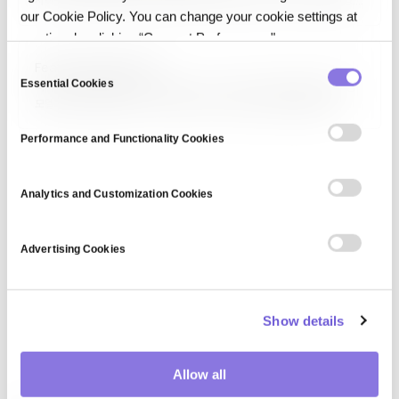
사이의 차이를 체계적으로 식별·분석하는 기법입니다. 데이터 스키마 변경,
our Cookie Policy. You can change your cookie settings at
모델 파라미터 변화, 환경 의존성 차이, 설정 값 변경을 자동으로 탐지하며,
드리프트 원인 분석, 회귀 추적, 변경 영향 평가에 활용됩니다. 소프트웨어의
any time by clicking “Consent Preferences."
git…
C
Feature Engineering
Essential Cookies
o
피처 엔지니어링(Feature Engineering)은 원시 데이터에서 머신러닝
모델 성능을 극대화할 수 있는 특성(feature)을 선택·생성·변환하는
n
과정입니다. 도메인 지식 기반 파생 변수 생성, 정규화, 원-핫 인코딩, 임베딩,
s
교호작용 생성 등이 기법이며, 고전적 ML에서 가장 중요한 단계로
Performance and Functionality Cookies
e
여겨집니다. 딥러닝은 자동 특성 추출이 강점이지만, 구조화…
n
t
Analytics and Customization Cookies
S
e
Advertising Cookies
l
e
c
Show details
t
i
o
Allow all
n