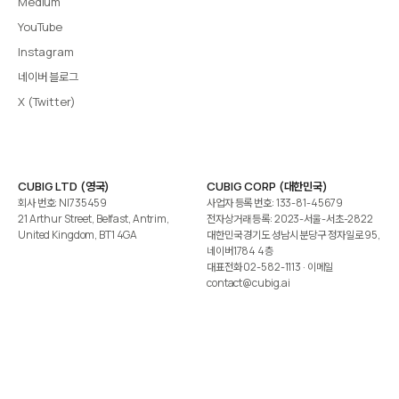
Medium
YouTube
Instagram
네이버 블로그
X (Twitter)
CUBIG LTD (영국)
CUBIG CORP (대한민국)
회사 번호: NI735459
사업자 등록 번호: 133-81-45679
21 Arthur Street, Belfast, Antrim,
전자상거래 등록: 2023-서울-서초-2822
United Kingdom, BT1 4GA
대한민국 경기도 성남시 분당구 정자일로 95,
네이버1784 4층
대표전화
02-582-1113
· 이메일
contact@cubig.ai
©️ 2026 CUBIG Corp. All Rights Reserved.
쿠키 정책
개인정보 처리방침
Gartner는 자사 리서치 발행물에 표시된 어떤 벤더·제품·서비스도 보증하지 않습니다. GARTNER는
Gartner, Inc. 및/또는 그 계열사의 등록상표입니다.