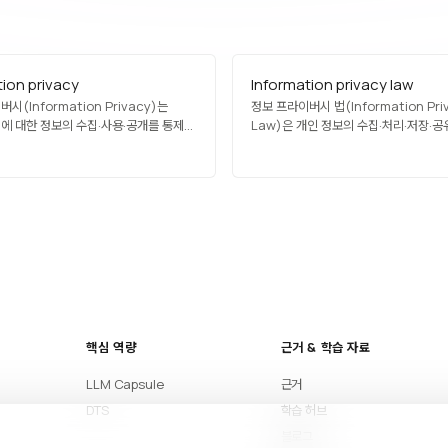
tion privacy
Information privacy law
시(Information Privacy)는
정보 프라이버시 법(Information Pri
에 대한 정보의 수집·사용·공개를 통제할
Law)은 개인 정보의 수집·처리·저장·공
리를 의미합니다. 데이터 보호와 밀접하게
규율하는 법률의 총칭입니다. EU GDPR
개인의 자율성·존엄성을 보호하는
캘리포니아 CCPA/CPRA, 중국 PIPL,
간주됩니다. 디지털 시대에 소셜 미디어,
개인정보보호법, 일본 APPI 등 국가·지
이터 감시로 도전받고 있으며, GDPR 같은
상이하며, 국경을 넘는 데이터 이전을 위
 구체적 권리로 제도화하고 있습니다.
결정과 표준계약조항(SCC)이 국제 
중요합니다. 최근 AI 규제와도 긴밀히 
핵심 역량
근거 & 학습 자료
LLM Capsule
근거
DTS
학습 허브
블로그