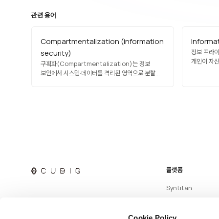
관련 용어
Compartmentalization (information
Informa
정보 프라이버
security)
개인이 자신
구획화(Compartmentalization)는 정보
수 있는 권
보안에서 시스템·데이터를 격리된 영역으로 분할해
관련되며, 
한 영역이 침해되어도 다른 영역으로 피해가
기본권으로 
확산되지 않도록 하는 원칙입니다. 최소 권한 원칙
AI, 빅데
(Principle of Least Privilege)과 결합해, 각
법제가 이를
사용자·프로세스·서비스가 필요한 최소한의
정보에만 접근하도록 설계합니다. 마이크로서비스
아키텍처, 제로 트러스트 네트워크, 격리된 컨테이너
실행 환경에…
플랫폼
Syntitan
Cookie Policy