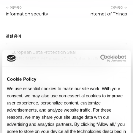
← 이전 용어
다음 용어 →
Information security
Internet of Things
관련 용어
European Data Protection Seal
유럽 데이터 보호 인증(European Data Protection Seal)은 GDPR
제42조에 따라 데이터 처리 활동이 유럽 데이터 보호법을 준수함을
증명하는 공식 인증 스킴입니다. 유럽 데이터 보호 이사회(EDPB)가
승인하며, 컨트롤러·프로세서가 자발적으로 취득해 규정 준수를 입증하고
Cookie Policy
데이터 이전의 안전장치로 활용할 수 있습니다. 2025년 현재…
Data Contract
We use essential cookies to make our site work. With your
Data contract는 데이터를 생산하는 팀과 소비하는 팀 사이의
consent, we may also use non‑essential cookies to improve
명시적이고 강제되는 합의입니다.
user experience, personalize content, customize
advertisements, and analyze website traffic. For these
reasons, we may share your site usage data with our
LangChain
advertising and analytics partners. By clicking “Allow all,” you
LangChain은 대규모 언어 모델(LLM)을 활용한 애플리케이션 개발을
agree to store on your device all the technologies described in