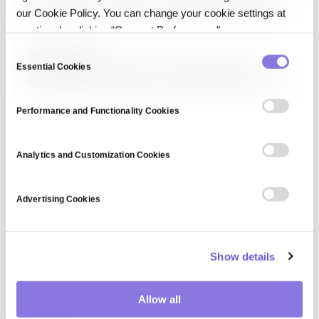
쉽게 해주는 오픈소스 프레임워크입니다. 프롬프트 관리, 체인(연쇄 호출),
our Cookie Policy. You can change your cookie settings at
에이전트, 메모리, 외부 도구·데이터 연결(RAG) 기능을 제공하며,
Python·JavaScript로 사용 가능합니다. LLM 기반 챗봇, 질의응답
any time by clicking “Consent Preferences."
시스템, 자율 에이전트 개발의 사실상 표준으로 자리 잡았습니다.
C
Data reporting
Essential Cookies
o
데이터 리포팅(Data Reporting)은 수집된 데이터를 요약·정리해
의사결정자에게 전달하는 활동입니다. 정기 경영 보고서, 대시보드, 애드혹
n
리포트, 규제 공시 등 형태가 다양하며, Power BI·Tableau·Looker 같은
s
도구가 사용됩니다. 품질 높은 리포팅은 정확성·적시성·맥락·행동 지향적
Performance and Functionality Cookies
e
인사이트를 제공해 조직의 데이터 리터러시를 키웁니다.
n
t
Analytics and Customization Cookies
S
e
Advertising Cookies
l
e
c
Show details
t
i
o
Allow all
n