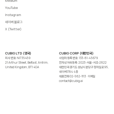
Medium
YouTube
Instagram
네이버 블로그
X (Twitter)
CUBIG LTD (영국)
CUBIG CORP (대한민국)
회사 번호: NI735459
사업자 등록 번호: 133-81-45679
21 Arthur Street, Belfast, Antrim,
전자상거래 등록: 2023-서울-서초-2822
United Kingdom, BT1 4GA
대한민국 경기도 성남시 분당구 정자일로 95,
네이버1784 4층
대표전화
02-582-1113
· 이메일
contact@cubig.ai
©️ 2026 CUBIG Corp. All Rights Reserved.
쿠키 정책
개인정보 처리방침
Gartner는 자사 리서치 발행물에 표시된 어떤 벤더·제품·서비스도 보증하지 않습니다. GARTNER는
Gartner, Inc. 및/또는 그 계열사의 등록상표입니다.