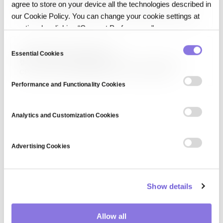
agree to store on your device all the technologies described in
국가 프라이버시 위원회(National Privacy Commission, NPC)는
국가 차원에서 개인정보 보호·프라이버시 관련 정책을 수립하고 감독하는
our Cookie Policy. You can change your cookie settings at
기관을 의미합니다. 필리핀의 NPC가 대표적이며(2012년 데이터
any time by clicking “Consent Preferences."
프라이버시법에 따라 설립), 한국의 개인정보보호위원회, 일본의
개인정보보호위원회도 유사한 역할을 수행합니다. 규제 집행, 인식 제고,
C
California Privacy Rights Act
기업 가이던스가 주요 업무입니다.
Essential Cookies
o
캘리포니아 프라이버시 권리법(California Privacy Rights Act,
n
CPRA)은 2020년 주민투표로 통과되어 2023년 1월 시행된
s
캘리포니아의 포괄적 개인정보 보호 법률로, 기존 CCPA를 강화·
Performance and Functionality Cookies
확장합니다. 민감한 개인정보 카테고리 신설, 데이터 주체 권리 확대,
e
캘리포니아 프라이버시 보호국(CPPA) 설립 등을 포함합니다. 유럽의
n
GDPR에 비견되는 미국 주(州)…
t
Analytics and Customization Cookies
S
e
Advertising Cookies
l
e
c
Show details
t
i
o
Allow all
n