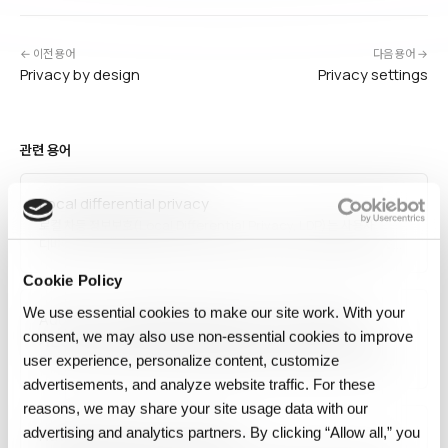
← 이전 용어
다음 용어 →
Privacy by design
Privacy settings
관련 용어
Local differential privacy
로컬 차등 정보보호(Local Differential Privacy, LDP)는 사용자
디바이스에서 데이터를 중앙 서버로 보내기 전에 노이즈를 추가해 서버조차
원본 데이터를 볼 수 없게 하는 프라이버시 보호 모델입니다.
Cookie Policy
Apple·Google이 텔레메트리·통계 수집에 실제 적용하며, 중앙 집중
모델보다 강력한 보호를 제공하지만 유용성 확보를 위해 더…
We use essential cookies to make our site work. With your
Additive noise differential privacy mechanisms
consent, we may also use non‑essential cookies to improve
가산 노이즈 차등 정보보호 메커니즘(Additive Noise Differential
Privacy Mechanisms)은 쿼리 결과에 수학적으로 계산된 노이즈를
user experience, personalize content, customize
더해 개별 데이터 주체의 프라이버시를 보호하는 기법입니다. 라플라스
advertisements, and analyze website traffic. For these
메커니즘과 가우시안 메커니즘이 대표적이며, 프라이버시 예산(ε, δ)을
reasons, we may share your site usage data with our
기반으로 노이즈 규모를 결정합니다. 통계 분석, 머신러닝 학습, 데이터 공개
advertising and analytics partners. By clicking “Allow all,” you
National Privacy Commission
등에서…