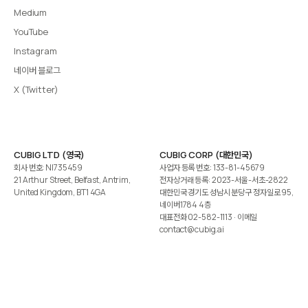
Medium
YouTube
Instagram
네이버 블로그
X (Twitter)
CUBIG LTD (영국)
CUBIG CORP (대한민국)
회사 번호: NI735459
사업자 등록 번호: 133-81-45679
21 Arthur Street, Belfast, Antrim,
전자상거래 등록: 2023-서울-서초-2822
United Kingdom, BT1 4GA
대한민국 경기도 성남시 분당구 정자일로 95,
네이버1784 4층
대표전화
02-582-1113
· 이메일
contact@cubig.ai
©️ 2026 CUBIG Corp. All Rights Reserved.
쿠키 정책
개인정보 처리방침
Gartner는 자사 리서치 발행물에 표시된 어떤 벤더·제품·서비스도 보증하지 않습니다. GARTNER는