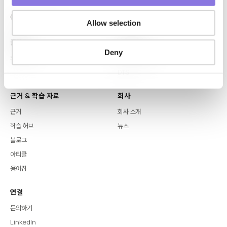
Allow selection
플랫폼
핵심 역량
Deny
Syntitan
LLM Capsule
DTS
근거 & 학습 자료
회사
근거
회사 소개
학습 허브
뉴스
블로그
아티클
용어집
연결
문의하기
LinkedIn