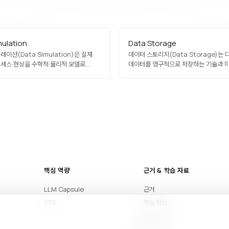
mulation
Data Storage
이션(Data Simulation)은 실제
데이터 스토리지(Data Storage)는
세스·현상을 수학적·물리적 모델로
데이터를 영구적으로 저장하는 기술과 
 데이터를 생성하는 기법입니다.
총칭입니다. HDD, SSD, 테이프, 광학 
련용 시뮬레이션 환경, 금융 리스크
물리 매체부터 블록·파일·객체 스토리지 
시뮬레이션, 제조 공정 디지털 트윈 등이
구조, 온프레미스·클라우드·하이브리드
니다. 실험이 위험하거나 비용이 큰
포함합니다. 성능, 내구성, 비용, 확장성,
 AI 학습·검증의 필수 기법입니다.
따라 적절한 아키텍처를 선택하며, AI 
대용량 벡터·임베딩…
핵심 역량
근거 & 학습 자료
LLM Capsule
근거
DTS
학습 허브
블로그
아티클