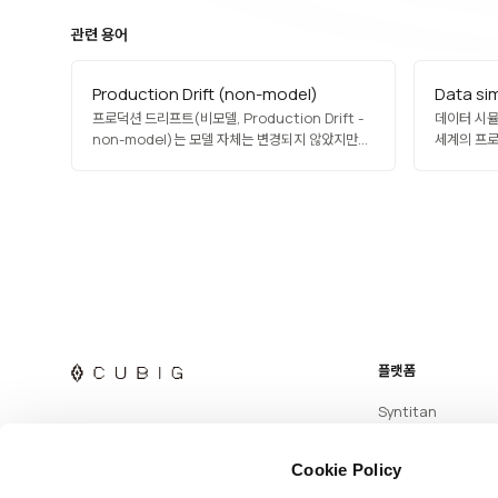
관련 용어
Production Drift (non-model)
Data si
프로덕션 드리프트(비모델, Production Drift -
데이터 시뮬레
non-model)는 모델 자체는 변경되지 않았지만
세계의 프로
주변 환경의 변화로 AI 출력이 시간이 지나며
표현해 인공
달라지는 현상입니다. 데이터 스키마 변경, 업스트림
자율주행 훈
파이프라인 업데이트, 라이브러리 버전 변경, 인프라
몬테카를로 
리소스 변동, 사용자 행동 변화 등이 원인이며, 흔히
대표 사례입
모델 재학습으로 해결할…
시나리오에서
플랫폼
Syntitan
Cookie Policy