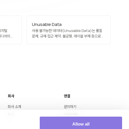
Unusable Data
 디지털
사용 불가능한 데이터(Unusable Data)는 품질
미디어의
문제, 규제·접근 제약, 불균형, 레이블 부재 등으로
디스크 등
AI·분석에 직접 활용하기 어려운 데이터를
같은 논리
의미합니다. 많은 기업이 방대한 데이터를
 배포까지
보유하지만 이 상태의 비율이 높아 AI 프로젝트를
 보안 요구에
시작하지 못하거나 실패합니다. 데이터 진단, 정제,
시대에는
합성 데이터 보강, 거버넌스 정비가…
회사
연결
회사 소개
문의하기
뉴스
LinkedIn
Medium
Allow all
YouTube