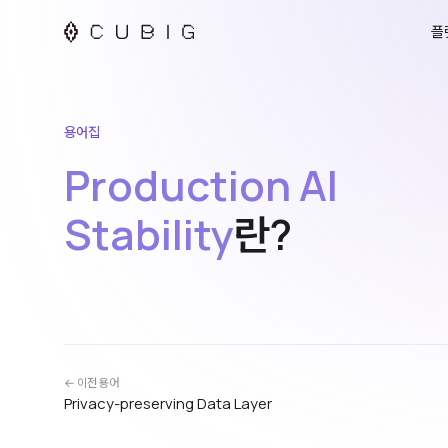
플
용어집
Production AI
Stability
란?
← 이전 용어
Privacy-preserving Data Layer