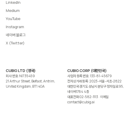
LinkedIn
Medium
YouTube
Instagram
네이버 블로그
X (Twitter)
CUBIG LTD (영국)
CUBIG CORP (대한민국)
회사 번호: NI735459
사업자 등록 번호: 133-81-45679
21 Arthur Street, Belfast, Antrim,
전자상거래 등록: 2023-서울-서초-2822
United Kingdom, BT1 4GA
대한민국 경기도 성남시 분당구 정자일로 95,
네이버1784 4층
대표전화
02-582-1113
· 이메일
contact@cubig.ai
©️ 2026 CUBIG Corp. All Rights Reserved.
쿠키 정책
개인정보 처리방침