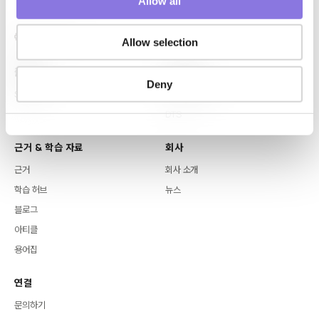
Allow all
n
Allow selection
플랫폼
핵심 역량
Deny
Syntitan
LLM Capsule
DTS
근거 & 학습 자료
회사
근거
회사 소개
학습 허브
뉴스
블로그
아티클
용어집
연결
문의하기