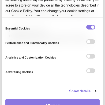
Data analytics
agree to store on your device all the technologies described in
데이터 분석(Data Analytics)은 조직이 더 나은 의사결정을 내리고
our Cookie Policy. You can change your cookie settings at
비즈니스 성과를 개선하도록 데이터에서 의미 있는 인사이트를 도출하는
any time by clicking “Consent Preferences."
활동입니다. 기술적 분석(무엇이 일어났는가), 진단적 분석(왜 일어났는가),
예측적 분석(무엇이 일어날까), 처방적 분석(무엇을 해야 할까)로
C
구분됩니다. AI·머신러닝과 결합해 의사결정 자동화로 진화하고 있습니다.
Essential Cookies
o
Data protection officer
n
데이터 보호 책임자(Data Protection Officer, DPO)는 조직의
개인정보 보호 규정 준수를 감독하는 전담 역할입니다. GDPR에서 특정
s
Performance and Functionality Cookies
조직에 대해 의무화했으며, 처리 활동 모니터링, 영향 평가 자문,
e
감독기관과의 연락 창구 역할을 수행합니다. 독립성과 전문 지식이
n
요구되며, 법적·윤리적 데이터 활용의 내부 감시자 역할을…
t
Analytics and Customization Cookies
S
e
Advertising Cookies
l
e
c
Show details
t
i
o