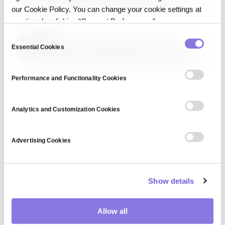
Analytics)은 과거 데이터로 미래 결과를 예측하는 데이터 과학의 한 응용
our Cookie Policy. You can change your cookie settings at
영역입니다. 회귀 분석, 시계열 예측, 분류, 앙상블 기법을 활용해 고객 이탈,
수요 예측, 리스크 평가, 장비 고장 예측 등에 적용합니다. 비즈니스
any time by clicking “Consent Preferences."
의사결정을 반응적(reactive)에서…
C
Generative AI
Essential Cookies
o
생성형 AI(Generative AI)는 학습된 패턴을 기반으로 새로운 텍스트,
이미지, 오디오, 비디오, 코드를 생성하는 AI입니다. GPT, DALL-E, Stable
n
Diffusion, Sora가 대표 사례이며, 트랜스포머·확산 모델·GAN이 주요
s
기술 기반입니다. 콘텐츠 제작, 고객 지원, 소프트웨어 개발, 디자인, 교육
Performance and Functionality Cookies
e
등에 광범위하게 적용되며, 2020년대 AI 혁명의…
n
t
Analytics and Customization Cookies
S
e
Advertising Cookies
l
e
c
Show details
t
i
o
Allow all
n