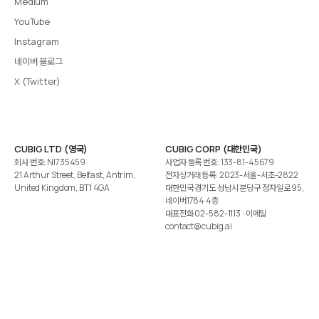
Medium
YouTube
Instagram
네이버 블로그
X (Twitter)
CUBIG LTD (영국)
CUBIG CORP (대한민국)
회사 번호: NI735459
사업자 등록 번호: 133-81-45679
21 Arthur Street, Belfast, Antrim,
전자상거래 등록: 2023-서울-서초-2822
United Kingdom, BT1 4GA
대한민국 경기도 성남시 분당구 정자일로 95,
네이버1784 4층
대표전화
02-582-1113
· 이메일
contact@cubig.ai
©️ 2026 CUBIG Corp. All Rights Reserved.
쿠키 정책
개인정보 처리방침
Gartner는 자사 리서치 발행물에 표시된 어떤 벤더·제품·서비스도 보증하지 않습니다. GARTNER는
Gartner, Inc. 및/또는 그 계열사의 등록상표입니다.