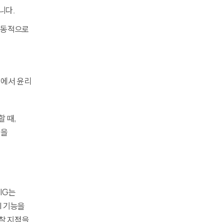
니다.
능동적으로
실에서 윤리
 때,
널을
IG는
I 기능을
찰 지점을