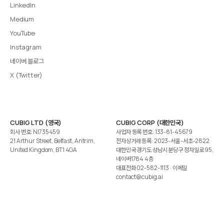
LinkedIn
Medium
YouTube
Instagram
네이버 블로그
X (Twitter)
CUBIG LTD (영국)
CUBIG CORP (대한민국)
회사 번호: NI735459
사업자 등록 번호: 133-81-45679
21 Arthur Street, Belfast, Antrim,
전자상거래 등록: 2023-서울-서초-2822
United Kingdom, BT1 4GA
대한민국 경기도 성남시 분당구 정자일로 95,
네이버1784 4층
대표전화
02-582-1113
· 이메일
contact@cubig.ai
©️ 2026 CUBIG Corp. All Rights Reserved.
쿠키 정책
개인정보 처리방침