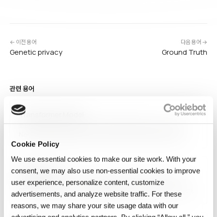
← 이전 용어
다음 용어 →
Genetic privacy
Ground Truth
관련 용어
Transformer Model
트랜스포머(Transformer)는 2017년 구글의 'Attention Is All You
Need' 논문에서 제안된 신경망 아키텍처로, 셀프 어텐션 메커니즘을
기반으로 시퀀스 데이터를 병렬 처리합니다. BERT, GPT, T5 같은 대규모
Cookie Policy
언어 모델의 기반이며, 번역·요약·질의응답을 넘어 이미지(ViT)·비디오·
We use essential cookies to make our site work. With your
단백질 구조 예측까지 확장되었습니다. 현대 AI의 가장 영향력 있는
Generative AI
consent, we may also use non‑essential cookies to improve
아키텍처입니다.
생성형 AI(Generative AI)는 학습된 패턴을 기반으로 새로운 텍스트,
user experience, personalize content, customize
이미지, 오디오, 비디오, 코드를 생성하는 AI입니다. GPT, DALL-E, Stable
advertisements, and analyze website traffic. For these
Diffusion, Sora가 대표 사례이며, 트랜스포머·확산 모델·GAN이 주요
reasons, we may share your site usage data with our
기술 기반입니다. 콘텐츠 제작, 고객 지원, 소프트웨어 개발, 디자인, 교육