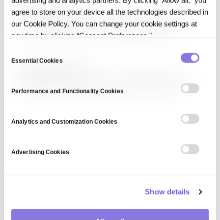
advertising and analytics partners. By clicking “Allow all,” you
등에 광범위하게 적용되며, 2020년대 AI 혁명의…
Generative model
agree to store on your device all the technologies described in
생성 모델(Generative Model)은 학습 데이터의 분포를 학습해 그와
our Cookie Policy. You can change your cookie settings at
유사한 새 샘플을 생성할 수 있는 통계·머신러닝 모델입니다. 변분
any time by clicking “Consent Preferences."
오토인코더(VAE), GAN, 확산 모델, 자기 회귀 모델(GPT), 정규화 흐름이
대표적입니다. 이미지·텍스트·오디오 생성, 데이터 증강, 이상 탐지,
C
시뮬레이션에 활용됩니다. 판별 모델(discriminative)과 대비되는
Essential Cookies
o
Data Anonymization
개념입니다.
n
데이터 익명화(Data Anonymization)는 개인식별정보(PII)를 제거·
s
대체·암호화해 데이터 주체를 재식별할 수 없도록 만드는 과정입니다.
Performance and Functionality Cookies
마스킹, 가명화, 일반화, k-익명성, 차등 정보보호 등이 기법이며,
e
GDPR·HIPAA 등 규제 준수와 데이터 공유·AI 학습을 위한 전제 조건입니다.
n
완전 익명화와 재식별 위험 간 균형이 핵심 과제입니다.
t
Analytics and Customization Cookies
S
e
Advertising Cookies
l
e
c
Show details
t
i
o