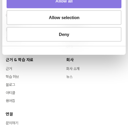
Allow all
n
Allow selection
플랫폼
핵심 역량
Deny
Syntitan
LLM Capsule
DTS
근거 & 학습 자료
회사
근거
회사 소개
학습 허브
뉴스
블로그
아티클
용어집
연결
문의하기