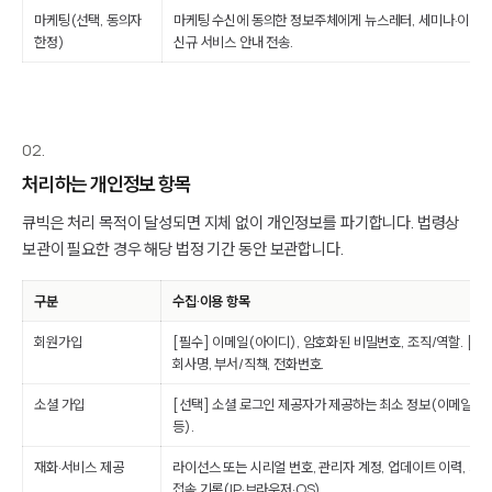
마케팅(선택, 동의자
마케팅 수신에 동의한 정보주체에게 뉴스레터, 세미나·이벤트
한정)
신규 서비스 안내 전송.
02.
처리하는 개인정보 항목
큐빅은 처리 목적이 달성되면 지체 없이 개인정보를 파기합니다. 법령상
보관이 필요한 경우 해당 법정 기간 동안 보관합니다.
구분
수집·이용 항목
회원가입
[필수] 이메일(아이디), 암호화된 비밀번호, 조직/역할. [선택
회사명, 부서/직책, 전화번호.
소셜 가입
[선택] 소셜 로그인 제공자가 제공하는 최소 정보(이메일, 
등).
재화·서비스 제공
라이선스 또는 시리얼 번호, 관리자 계정, 업데이트 이력, 최
접속 기록(IP·브라우저·OS).