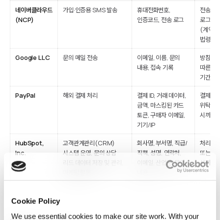
네이버클라우드
가입·인증용 SMS 발송
휴대전화번호,
전송 완
(NCP)
인증코드, 전송 로그
로그 만
(계약 
법령에 
Google LLC
문의 메일 전송
이메일, 이름, 문의
방침 또
내용, 접속 기록
따른 전
기간.
PayPal
해외 결제 처리
결제 ID, 거래 데이터,
결제 완
금액, 마스킹된 카드
위탁 계
토큰, 구매자 이메일,
시까지.
기기/IP
HubSpot,
고객관계관리(CRM)
회사명, 부서명, 직급/
처리 목
Inc.
시스템 운영, 문의·상담
직책, 성명, 연락처,
또는 동
리드 데이터 저장 및 관리,
이메일, 산업군, 문의
시까지.
마케팅 활동
내용
Cookie Policy
We use essential cookies to make our site work. With your