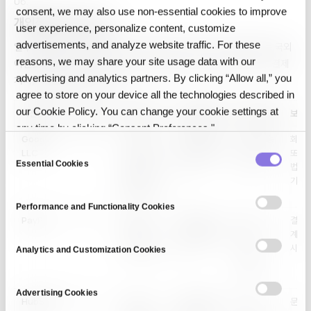
06.
consent, we may also use non‑essential cookies to improve
개인정보의 국외 이전
user experience, personalize content, customize
advertisements, and analyze website traffic. For these
일부 데이터는 아래와 같이 국외로 이전될 수 있습니다. 정보주체는 국외
reasons, we may share your site usage data with our
이전을 거부할 수 있으며, 거부 시 일부 서비스(예: 문의 회신 수신, 결제
advertising and analytics partners. By clicking “Allow all,” you
처리)가 제한될 수 있습니다.
agree to store on your device all the technologies described in
our Cookie Policy. You can change your cookie settings at
이전받는 자
이전 국가
이전 항목
이전 방법·시기
이전 목적
보유·
any time by clicking “Consent Preferences."
Google
미국
이메일
문의 제출 시
메일 전송
회사 
C
LLC
주소, 이름,
실시간 암호화
및 보관
또는 
Essential Cookies
o
문의 내용,
전송
지원
법령에
전송
기간.
n
메타데이터
s
Performance and Functionality Cookies
e
PayPal
미국
결제
결제 승인 시
결제
결제 
n
데이터 및
실시간 암호화
정산,
계약 
인증 정보
전송
부정
시까지
t
Analytics and Customization Cookies
방지,
S
지원
e
Advertising Cookies
l
HubSpot,
미국
회사명,
웹사이트 폼
고객
문의 