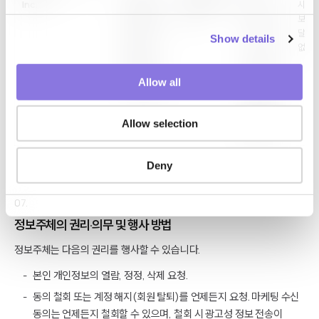
Inc.
부서명,
제출 시 실시간
데이터
시까
e
직급/직책,
전송
저장,
보관하
c
성명,
CRM
달성 
Show details
t
연락처,
시스템
없이 
i
이메일,
운영,
o
산업군,
문의·상담
Allow all
문의 내용
관리
n
(동의 시
마케팅
Allow selection
활용)
Deny
07.
정보주체의 권리·의무 및 행사 방법
정보주체는 다음의 권리를 행사할 수 있습니다.
본인 개인정보의 열람, 정정, 삭제 요청.
동의 철회 또는 계정 해지(회원 탈퇴)를 언제든지 요청. 마케팅 수신
동의는 언제든지 철회할 수 있으며, 철회 시 광고성 정보 전송이