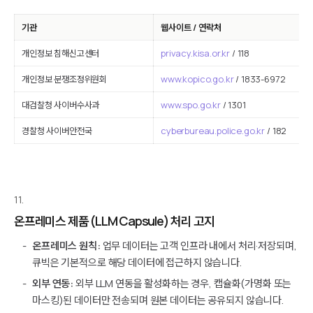
기관
웹사이트 / 연락처
개인정보 침해신고센터
privacy.kisa.or.kr
/ 118
개인정보 분쟁조정위원회
www.kopico.go.kr
/ 1833-6972
대검찰청 사이버수사과
www.spo.go.kr
/ 1301
경찰청 사이버안전국
cyberbureau.police.go.kr
/ 182
11.
온프레미스 제품 (LLM Capsule) 처리 고지
온프레미스 원칙:
업무 데이터는 고객 인프라 내에서 처리·저장되며,
큐빅은 기본적으로 해당 데이터에 접근하지 않습니다.
외부 연동:
외부 LLM 연동을 활성화하는 경우, 캡슐화(가명화 또는
마스킹)된 데이터만 전송되며 원본 데이터는 공유되지 않습니다.