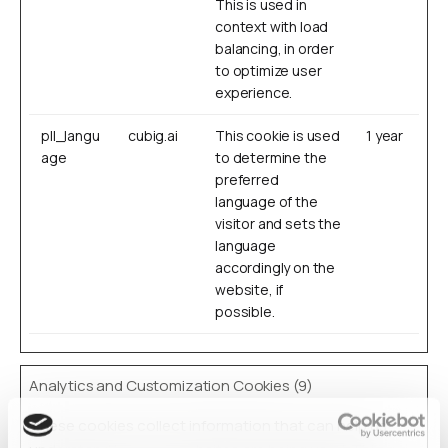
This is used in
context with load
balancing, in order
to optimize user
experience.
pll_langu
cubig.ai
This cookie is used
1 year
age
to determine the
preferred
language of the
visitor and sets the
language
accordingly on the
website, if
possible.
Analytics and Customization Cookies (9)
These cookies collect information that can help us