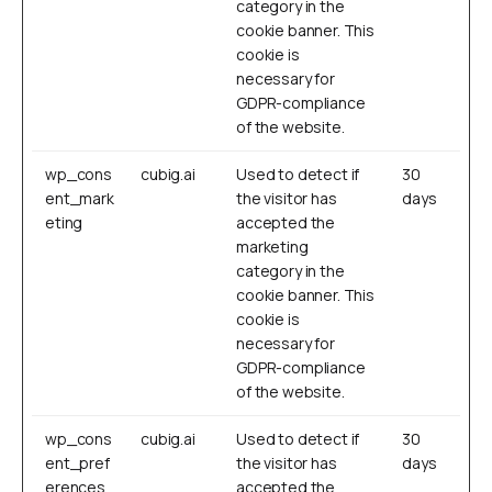
category in the
cookie banner. This
cookie is
necessary for
GDPR-compliance
of the website.
wp_cons
cubig.ai
Used to detect if
30
ent_mark
the visitor has
days
eting
accepted the
marketing
category in the
cookie banner. This
cookie is
necessary for
GDPR-compliance
of the website.
wp_cons
cubig.ai
Used to detect if
30
ent_pref
the visitor has
days
erences
accepted the