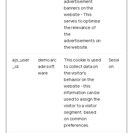
advertisement
banners on the
website - This
serves to optimise
the relevance of
the
advertisements on
the website.
ajs_user
demo.arc
This cookie is used
Sessi
_id
ade.soft
to collect data on
on
ware
the visitor's
behavior on the
website - this
information can be
used to assign the
visitor to a visitor
segment, based
on common
preferences.