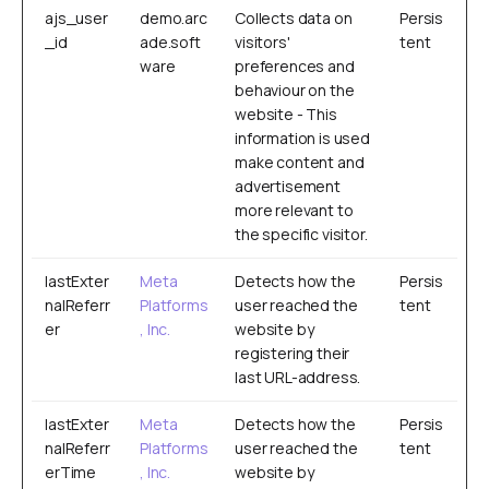
ajs_user
demo.arc
Collects data on
Persis
_id
ade.soft
visitors'
tent
ware
preferences and
behaviour on the
website - This
information is used
make content and
advertisement
more relevant to
the specific visitor.
lastExter
Meta
Detects how the
Persis
nalReferr
Platforms
user reached the
tent
er
, Inc.
website by
registering their
last URL-address.
lastExter
Meta
Detects how the
Persis
nalReferr
Platforms
user reached the
tent
erTime
, Inc.
website by