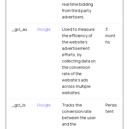
real time bidding
from third party
advertisers.
_gcl_au
Google
Used to measure
3
the efficiency of
mont
the website’s
hs
advertisement
efforts, by
collecting data on
the conversion
rate of the
website’s ads
across multiple
websites.
_gcl_ls
Google
Tracks the
Persis
conversion rate
tent
between the user
and the