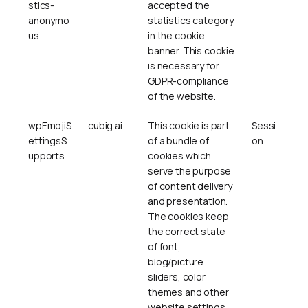
stics-
accepted the
anonymo
statistics category
us
in the cookie
banner. This cookie
is necessary for
GDPR-compliance
of the website.
wpEmojiS
cubig.ai
This cookie is part
Sessi
ettingsS
of a bundle of
on
upports
cookies which
serve the purpose
of content delivery
and presentation.
The cookies keep
the correct state
of font,
blog/picture
sliders, color
themes and other
website settings.