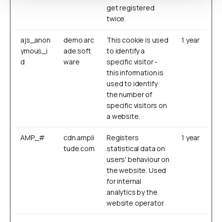
get registered
twice.
ajs_anon
demo.arc
This cookie is used
1 year
ymous_i
ade.soft
to identify a
d
ware
specific visitor -
this information is
used to identify
the number of
specific visitors on
a website.
AMP_#
cdn.ampli
Registers
1 year
tude.com
statistical data on
users' behaviour on
the website. Used
for internal
analytics by the
website operator.