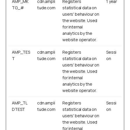
AMP_MK
cdn.ampli
Registers
1 year
TG_#
tude.com
statistical data on
users' behaviour on
the website. Used
for internal
analytics by the
website operator.
AMP_TES
cdn.ampli
Registers
Sessi
T
tude.com
statistical data on
on
users' behaviour on
the website. Used
for internal
analytics by the
website operator.
AMP_TL
cdn.ampli
Registers
Sessi
DTEST
tude.com
statistical data on
on
users' behaviour on
the website. Used
for internal