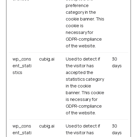
preference
category in the
cookie banner. This
cookie is
necessary for
GDPR-compliance
of the website.
wp_cons
cubig.ai
Used to detect if
30
ent_stati
the visitor has
days
stics
accepted the
statistics category
in the cookie
banner. This cookie
is necessary for
GDPR-compliance
of the website.
wp_cons
cubig.ai
Used to detect if
30
ent_stati
the visitor has
days