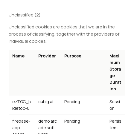
Unclassified (2)
Unclassified cookies are cookies that we are in the
process of classifying, together with the providers of
individual cookies.
Name
Provider
Purpose
Maxi
mum
Stora
ge
Durat
ion
ezTOC_h
cubig.ai
Pending
Sessi
idetoc-0
on
firebase-
demo.arc
Pending
Persis
app-
ade.soft
tent