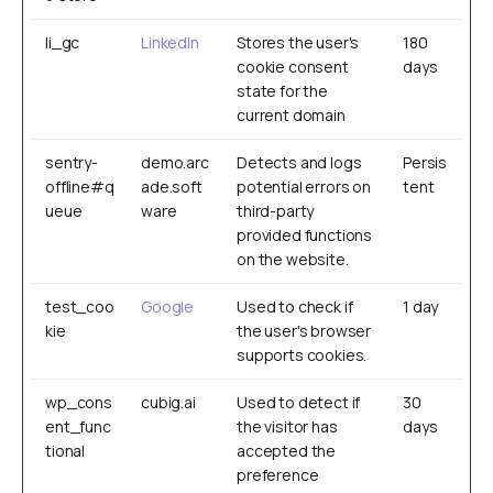
li_gc
LinkedIn
Stores the user's
180
cookie consent
days
state for the
current domain
sentry-
demo.arc
Detects and logs
Persis
offline#q
ade.soft
potential errors on
tent
ueue
ware
third-party
provided functions
on the website.
test_coo
Google
Used to check if
1 day
kie
the user's browser
supports cookies.
wp_cons
cubig.ai
Used to detect if
30
ent_func
the visitor has
days
tional
accepted the
preference