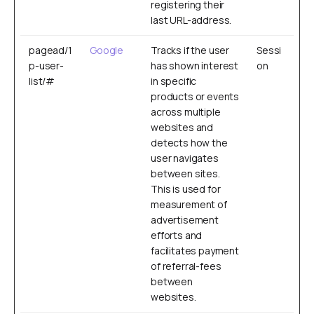
registering their
last URL-address.
pagead/1
Google
Tracks if the user
Sessi
p-user-
has shown interest
on
list/#
in specific
products or events
across multiple
websites and
detects how the
user navigates
between sites.
This is used for
measurement of
advertisement
efforts and
facilitates payment
of referral-fees
between
websites.