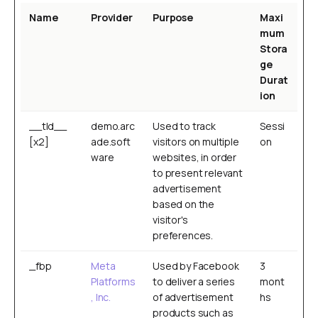
Name
Provider
Purpose
Maxi
mum
Stora
ge
Durat
ion
__tld__
demo.arc
Used to track
Sessi
[x2]
ade.soft
visitors on multiple
on
ware
websites, in order
to present relevant
advertisement
based on the
visitor's
preferences.
_fbp
Meta
Used by Facebook
3
Platforms
to deliver a series
mont
, Inc.
of advertisement
hs
products such as