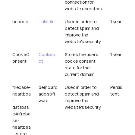
connection for
website operators.
bcookie
LinkedIn
Used in order to
1 year
detect spam and
improve the
website's security.
CookieC
Cookieb
Stores the user's
1 year
onsent
ot
cookie consent
state for the
current domain
firebase-
demo.arc
Used in order to
Persis
heartbea
ade.soft
detect spam and
tent
t-
ware
improve the
databas
website's security.
e#fireba
se-
heartbea
t-store