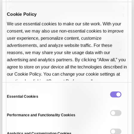
understand how our websites are being used. This
information can also be used to measure effectiveness
Cookie Policy
in our marketing campaigns or to curate a personalized
site experience for you.
We use essential cookies to make our site work. With your
consent, we may also use non‑essential cookies to improve
Name
Provider
Purpose
Maxi
user experience, personalize content, customize
mum
advertisements, and analyze website traffic. For these
Stora
reasons, we may share your site usage data with our
ge
advertising and analytics partners. By clicking “Allow all,” you
Durat
agree to store on your device all the technologies described in
ion
our Cookie Policy. You can change your cookie settings at
any time by clicking “Consent Preferences."
_ga
Google
Used to send data
2
to Google
years
C
Analytics about the
Essential Cookies
o
visitor's device and
n
behavior. Tracks
s
the visitor across
Performance and Functionality Cookies
e
devices and
n
marketing
t
Analytics and Customization Cookies