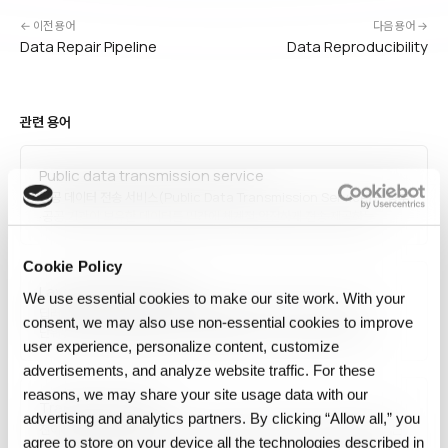
← 이전 용어
다음 용어 →
Data Repair Pipeline
Data Reproducibility
관련 용어
Public data transmission service
공공 데이터 전송 서비스(Public Data Transmission Service)는 정부
·공공 기관이 보유한 데이터를 민간에 체계적·안전하게 전송·제공하는
서비스입니다. 한국의 공공마이데이터 서비스, 유럽 오픈 데이터 포털, 미국
Data.gov 등이 관련 사례이며, 데이터 포맷 표준화, 인증·접근 제어, 사용
Cookie Policy
이력 기록이 필수 요소입니다. 디지털 정부와 혁신…
Layer (deep learning)
We use essential cookies to make our site work. With your
딥러닝의 계층(Layer)은 입력을 변환해 다음 계층에 전달하는 연산
consent, we may also use non‑essential cookies to improve
단위입니다. 완전 연결(Dense), 합성곱(Convolutional), 순환
user experience, personalize content, customize
(Recurrent), 어텐션(Attention), 정규화(Normalization),
드롭아웃(Dropout) 등 다양한 유형이 있으며, 각 계층이 특정한 특성 추출·
advertisements, and analyze website traffic. For these
변환 역할을 합니다. 신경망의 '깊이'란 이러한 계층의 수를 의미합니다.
reasons, we may share your site usage data with our
Transfer Learning
advertising and analytics partners. By clicking “Allow all,” you
전이 학습(Transfer Learning)은 한 작업에서 학습된 지식을 관련 있는
agree to store on your device all the technologies described in