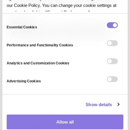
다른 작업에 재사용하는 머신러닝 기법입니다. 대규모 데이터로 사전 학습된
our Cookie Policy. You can change your cookie settings at
모델을 특정 도메인·작업에 맞게 미세조정(fine-tuning)하는 방식이
대표적이며, 데이터·계산 자원을 크게 절약합니다. 딥러닝 시대의 표준
any time by clicking “Consent Preferences."
패러다임이 되었으며, 파운데이션 모델 활용의 근간입니다.
C
Fake data
Essential Cookies
o
가짜 데이터(Fake Data)는 실제가 아닌 인공적으로 생성된 데이터를
통칭하는 광범위한 용어입니다. 테스트·개발을 위한 더미 데이터, 합성
n
데이터, 딥페이크, 조작된 허위 정보까지 포함됩니다. 맥락에 따라 의도가
s
다르며, 테스트 데이터는 합법적·유용한 반면 허위 정보·딥페이크는 사회적
Performance and Functionality Cookies
e
문제를 일으킵니다. 합성 데이터와는 구분되는 용어입니다.
n
t
Analytics and Customization Cookies
S
e
Advertising Cookies
l
e
c
Show details
t
i
o
Allow all
n