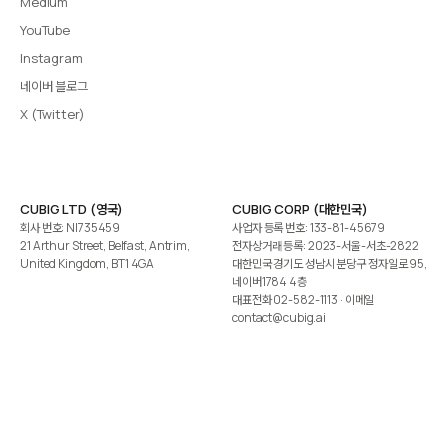
Medium
YouTube
Instagram
네이버 블로그
X (Twitter)
CUBIG LTD (영국)
CUBIG CORP (대한민국)
회사 번호: NI735459
사업자 등록 번호: 133-81-45679
21 Arthur Street, Belfast, Antrim,
전자상거래 등록: 2023-서울-서초-2822
United Kingdom, BT1 4GA
대한민국 경기도 성남시 분당구 정자일로 95,
네이버1784 4층
대표전화
02-582-1113
· 이메일
contact@cubig.ai
©️ 2026 CUBIG Corp. All Rights Reserved.
쿠키 정책
개인정보 처리방침
Gartner는 자사 리서치 발행물에 표시된 어떤 벤더·제품·서비스도 보증하지 않습니다. GARTNER는
Gartner, Inc. 및/또는 그 계열사의 등록상표입니다.