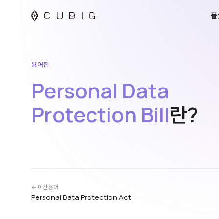
플
용어집
Personal Data
Protection Bill
란?
← 이전 용어
Personal Data Protection Act