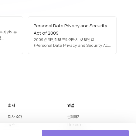
Personal Data Privacy and Security
있는 자연인을
Act of 2009
를
2009년 개인정보 프라이버시 및 보안법
호 같은 기본
(Personal Data Privacy and Security Act
체 정보,
of 2009)은 미국에서 제안된 연방 차원의 포괄적
'데이터
데이터 보호 법안입니다. 데이터 유출 통지, 민감
·공유
개인정보 정의, 데이터 브로커 규제, 사생활 영향
평가 의무화 등을 포함했으나 최종 입법에는 이르지
못했습니다. 미국…
회사
연결
회사 소개
문의하기
뉴스
LinkedIn
Medium