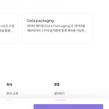
Data packaging
nce)은 소셜
데이터 패키징(Data Packaging)은 데이터를
 등을 활용해
메타데이터·스키마·문서화와 함께 재사용 가능한
야입니다.
단위로 묶어 배포·공유하기 쉬운 형태로 만드는
 과학·ML과
과정입니다. Frictionless Data Package,
 행태 연구,
FAIR 데이터 원칙 준수 패키지 등이 있으며, 과학
편향·
데이터 공유, 오픈 데이터 포털, 기업 내 데이터
제품화에 사용됩니다. 발견성·이해성·재사용성을
크게 개선합니다.
회사
연결
회사 소개
문의하기
뉴스
LinkedIn
Medium