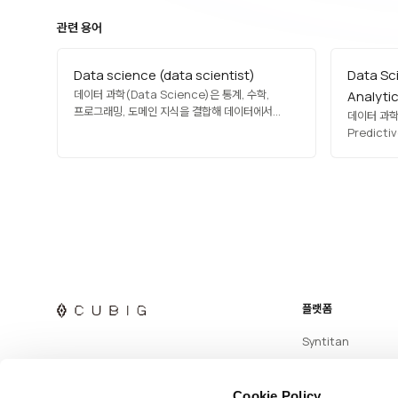
관련 용어
Data science (data scientist)
Data Sc
데이터 과학(Data Science)은 통계, 수학,
Analyti
프로그래밍, 도메인 지식을 결합해 데이터에서
데이터 과학과
가치를 추출하는 분야이며, 데이터 과학자(Data
Predict
Scientist)는 이를 실무로 수행하는 전문가입니다.
결과를 예측
데이터 수집·정제·탐색·모델링·시각화·
회귀 분석,
커뮤니케이션까지 전 과정을 담당하며,
고객 이탈, 
Python·R·SQL·머신러닝 프레임워크를 주로
등에 적용합
활용합니다. 현대 기업에서 가장 수요가 높은 직군
(reacti
중 하나입니다.
플랫폼
Syntitan
Cookie Policy