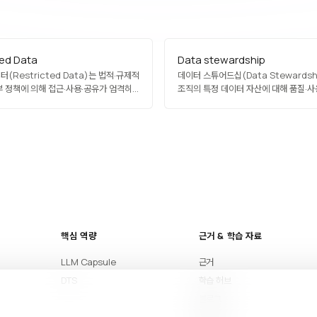
ted Data
Data stewardship
(Restricted Data)는 법적·규제적
데이터 스튜어드십(Data Stewardsh
부 정책에 의해 접근·사용·공유가 엄격히
조직의 특정 데이터 자산에 대해 품질·사
이터를 의미합니다. 국가 기밀, 영업
관리·감독하는 역할과 책임입니다. 데이
 개인정보, 규제 대상 건강·금융 데이터가
스튜어드는 비즈니스 팀·IT·거버넌스 위
엄격한 접근 제어·암호화·감사 로그·사용
연결하며, 데이터 정의·표준·규칙을 유지
입니다. AI 학습에 직접 활용이 어려워
해결을 주도합니다. 대규모 조직의 데이
·연합학습 같은 우회 방안이 모색됩니다.
실행 단위로 필수적이며, 도메인별 분산
모델과도 잘 맞습니다.
핵심 역량
근거 & 학습 자료
LLM Capsule
근거
DTS
학습 허브
블로그
아티클