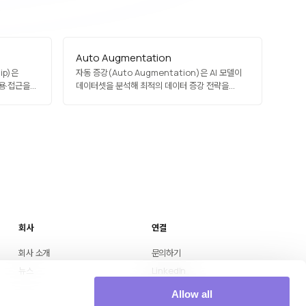
Auto Augmentation
ip)은
자동 증강(Auto Augmentation)은 AI 모델이
용·접근을
데이터셋을 분석해 최적의 데이터 증강 전략을
터
자동으로 탐색·적용하는 기법입니다. 이미지 회전·
원회를
크롭·색상 변환 등 기본 증강 기법부터 고급 정책
하고 이슈
검색(AutoAugment, RandAugment)까지
터 거버넌스
포함하며, 수작업 튜닝 없이 모델 일반화 성능을
 소유
향상시킵니다. 학습 데이터가 부족하거나 불균형한
상황에서 특히 효과적입니다.
회사
연결
회사 소개
문의하기
뉴스
LinkedIn
Medium
Allow all
YouTube