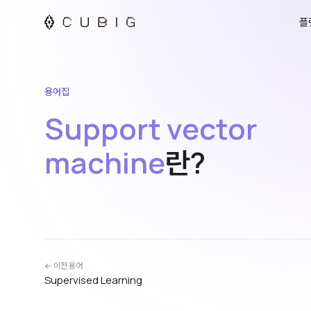
플
용어집
Support vector
machine
란?
← 이전 용어
Supervised Learning