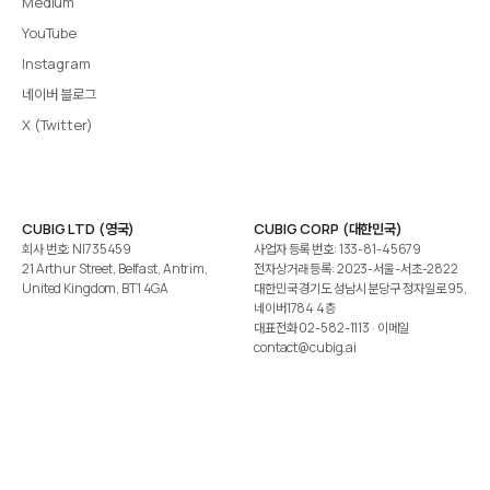
Medium
YouTube
Instagram
네이버 블로그
X (Twitter)
CUBIG LTD (영국)
CUBIG CORP (대한민국)
회사 번호: NI735459
사업자 등록 번호: 133-81-45679
21 Arthur Street, Belfast, Antrim,
전자상거래 등록: 2023-서울-서초-2822
United Kingdom, BT1 4GA
대한민국 경기도 성남시 분당구 정자일로 95,
네이버1784 4층
대표전화
02-582-1113
· 이메일
contact@cubig.ai
©️ 2026 CUBIG Corp. All Rights Reserved.
쿠키 정책
개인정보 처리방침
Gartner는 자사 리서치 발행물에 표시된 어떤 벤더·제품·서비스도 보증하지 않습니다. GARTNER는
Gartner, Inc. 및/또는 그 계열사의 등록상표입니다.