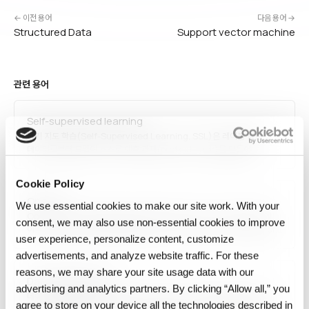
← 이전 용어
다음 용어 →
Structured Data
Support vector machine
관련 용어
Self-supervised learning
자기 지도 학습(Self-Supervised Learning, SSL)은 레이블 없는
데이터로부터 모델이 스스로 예측 과제(pretext task)를 만들어
학습하는 방법입니다. BERT의 마스크 언어 모델, GPT의 다음 토큰 예측,
SimCLR의 대조 학습이 대표 예이며, 대규모 레이블 없는 데이터를 활용할
Cookie Policy
수 있어 파운데이션 모델 학습의 핵심…
Open AI
We use essential cookies to make our site work. With your
OpenAI는 2015년 설립된 AI 연구·배포 기업으로, 'AGI가 모든 인류에게
consent, we may also use non‑essential cookies to improve
이익이 되도록' 하는 미션을 표방합니다. GPT 시리즈, DALL-E, Whisper,
user experience, personalize content, customize
Codex, ChatGPT 같은 혁신적 제품을 출시하며 생성형 AI 붐을
이끌었습니다. Microsoft와의 전략적 파트너십, 비영리→이익 제한
advertisements, and analyze website traffic. For these
(capped-profit) 전환, AI 안전·정책 논쟁의 중심에 있는 대표적…
reasons, we may share your site usage data with our
Data Architecture
advertising and analytics partners. By clicking “Allow all,” you
데이터 아키텍처(Data Architecture)는 조직이 데이터를 수집·저장·
agree to store on your device all the technologies described in