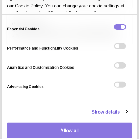
변환·분배·활용하는 전체 구조와 원칙을 정의합니다. 데이터 모델, 통합 패턴,
our Cookie Policy. You can change your cookie settings at
저장소 선택, 거버넌스 정책, 보안 계층을 포함하며, 비즈니스 요구와 기술
환경을 연결합니다. 현대 아키텍처는 클라우드, 실시간 스트리밍, 데이터
any time by clicking “Consent Preferences."
메시, AI 워크로드를 포괄적으로 지원하도록 설계됩니다.
C
Genetic privacy
Essential Cookies
o
유전 정보 프라이버시(Genetic Privacy)는 개인의 유전 정보(DNA
시퀀스, 유전자 검사 결과)를 무단 수집·사용·공유·차별로부터 보호할
n
권리입니다. 유전 정보는 평생 변하지 않고 혈연에도 영향을 미치는 민감한
s
정보이며, 보험·고용·형사사법에서의 차별 가능성으로 인해 특별한 보호가
Performance and Functionality Cookies
e
필요합니다. 미국 GINA, EU GDPR의 특수 카테고리가 법적 보호를…
n
t
Analytics and Customization Cookies
S
e
Advertising Cookies
l
e
c
Show details
t
i
o
Allow all
n