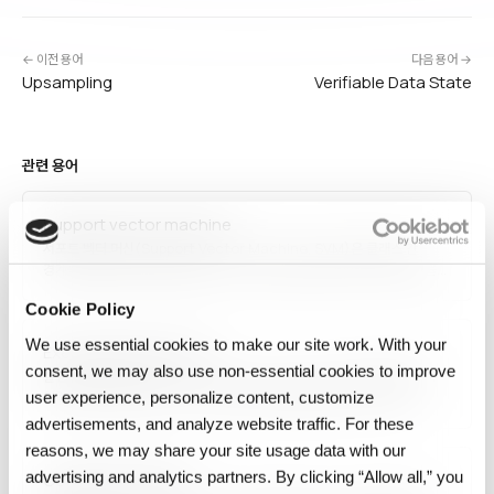
← 이전 용어
다음 용어 →
Upsampling
Verifiable Data State
관련 용어
Support vector machine
서포트 벡터 머신(Support Vector Machine, SVM)은 클래스 간
경계를 최대화하는 초평면을 찾는 지도 학습 알고리즘입니다. 커널 트릭을
사용해 비선형 분리가 가능하며, 분류·회귀·이상 탐지에 활용됩니다. 적은
Cookie Policy
데이터에서도 강력한 성능을 내고 과적합에 강해 전통 ML에서 널리
사용되었으며, 딥러닝 이전 시대에는 이미지 분류·텍스트…
We use essential cookies to make our site work. With your
Execution State Layer
consent, we may also use non‑essential cookies to improve
실행 상태 계층(Execution State Layer)은 AI 시스템의 매 실행에서
입력 데이터, 모델 버전, 코드, 설정, 출력, 환경을 불변적으로 기록해
user experience, personalize content, customize
재현성과 감사를 보장하는 아키텍처 계층입니다. 실행 간 드리프트 탐지,
advertisements, and analyze website traffic. For these
오류 원인 분석, 규제 준수를 지원하며, 엔터프라이즈 AI의 신뢰성과
reasons, we may share your site usage data with our
안정성을 확보하는 핵심…
advertising and analytics partners. By clicking “Allow all,” you
Computer Audition