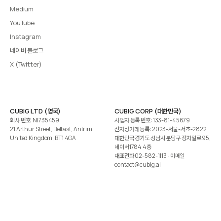
Medium
YouTube
Instagram
네이버 블로그
X (Twitter)
CUBIG LTD (영국)
CUBIG CORP (대한민국)
회사 번호: NI735459
사업자 등록 번호: 133-81-45679
21 Arthur Street, Belfast, Antrim,
전자상거래 등록: 2023-서울-서초-2822
United Kingdom, BT1 4GA
대한민국 경기도 성남시 분당구 정자일로 95,
네이버1784 4층
대표전화
02-582-1113
· 이메일
contact@cubig.ai
©️ 2026 CUBIG Corp. All Rights Reserved.
쿠키 정책
개인정보 처리방침
Gartner는 자사 리서치 발행물에 표시된 어떤 벤더·제품·서비스도 보증하지 않습니다. GARTNER는