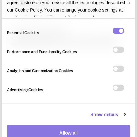
agree to store on your device all the technologies described in
컴퓨터 청각(Computer Audition)은 컴퓨터가 소리 신호를 이해하고
해석하도록 하는 연구 분야입니다. 음성 인식, 화자 식별, 음악 정보 검색,
our Cookie Policy. You can change your cookie settings at
환경 소리 분류, 이상 음향 탐지 등이 포함됩니다. 딥러닝과 대규모 오디오
any time by clicking “Consent Preferences."
데이터셋의 결합으로 급격히 발전했으며, 스마트 스피커, 보안 모니터링,
헬스케어(호흡·심박 분석), 자율주행의…
C
Data Access Decoupling
Essential Cookies
o
데이터 액세스 분리(Data Access Decoupling)는 데이터 사용자가
n
원본 데이터에 직접 접근하지 않고, 거버넌스·보안·프라이버시 계층을
s
경유해 쿼리·분석만 수행하게 하는 아키텍처 패턴입니다. 분석가는
Performance and Functionality Cookies
인사이트를 얻고 민감 데이터는 그대로 보호되며, 데이터 소유자는 활용을
e
감사할 수 있습니다. 데이터 클린룸, 프라이버시 보호 계산이 구현
n
수단입니다.
t
Analytics and Customization Cookies
S
e
Advertising Cookies
l
e
c
Show details
t
i
o
Allow all
n