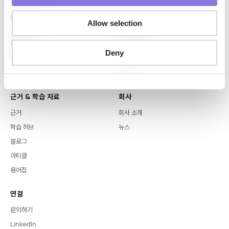
Allow selection
플랫폼
핵심 역량
Deny
Syntitan
LLM Capsule
DTS
근거 & 학습 자료
회사
근거
회사 소개
학습 허브
뉴스
블로그
아티클
용어집
연결
문의하기
LinkedIn