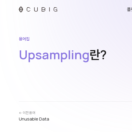
플
용어집
Upsampling
란?
← 이전 용어
Unusable Data