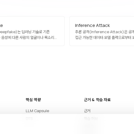
ke
Inference Attack
eepfake)는 딥러닝 기술로 기존
추론 공격(Inference Attack)은 
·음성에 다른 사람의 얼굴이나 목소리를
접근 가능한 데이터·모델 출력으로부터
 실제처럼 보이게 만든 가짜
할 민감 정보를 추론해내는 프라이버시 
. GAN(적대적 생성 신경망)과 최신
멤버십 추론(학습 데이터 포함 여부), 속
 주로 사용되며, 엔터테인먼트·교육에서
모델 역전(model inversion), 데
활용되기도 하지만 사기·명예훼손·
등 다양한 형태가 있으며, 차등 정보보호,
포 등 악용 사례가 급증해 탐지 기술과
모델 정규화가 방어 수단입니다.…
 주요 이슈가…
핵심 역량
근거 & 학습 자료
LLM Capsule
근거
DTS
학습 허브
블로그
아티클