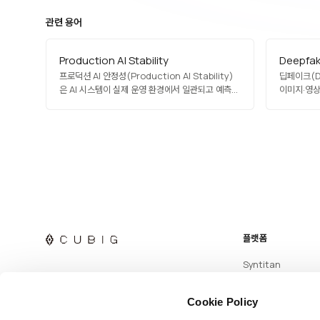
관련 용어
Production AI Stability
Deepfa
프로덕션 AI 안정성(Production AI Stability)
딥페이크(D
은 AI 시스템이 실제 운영 환경에서 일관되고 예측
이미지·영상
가능한 성능을 유지하는 속성입니다. 데이터
합성해 매우
드리프트·개념 드리프트·환경 변경·스키마 업데이트
미디어입니다
같은 변수에도 안정적인 출력을 보장하며, 실행 상태
확산 모델이
고정, 지속 모니터링, 회귀 테스트, 자동 복구
합법적으로 
메커니즘으로 달성됩니다. 엔터프라이즈 AI의
허위정보 유
핵심…
법적 규제가
플랫폼
Syntitan
Cookie Policy