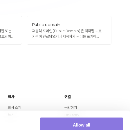
Public domain
공개된 또는
퍼블릭 도메인(Public Domain)은 저작권 보호
 보호되어야
기간이 만료되었거나 저작자가 권리를 포기해
공격입니다.
누구나 자유롭게 사용·수정·재배포할 수 있는
성 추론,
저작물의 상태를 의미합니다. 고전 문학, 오래된
이터셋 재구성
예술품, 정부 공개 자료 등이 해당하며, 위키피디아,
 출력 제한,
오픈 데이터, AI 학습 데이터셋의 중요한
자원입니다. 다만 국가별 저작권 기간이 달라…
회사
연결
회사 소개
문의하기
뉴스
LinkedIn
Medium
Allow all
YouTube