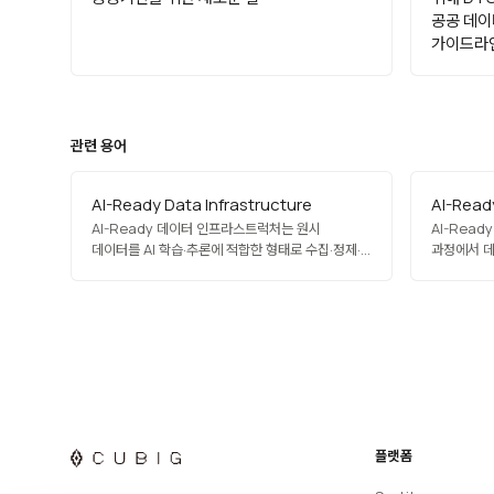
공공 데이
가이드라인
관련 용어
AI-Ready Data Infrastructure
AI-Read
AI-Ready 데이터 인프라스트럭처는 원시
AI-Read
데이터를 AI 학습·추론에 적합한 형태로 수집·정제·
과정에서 데
변환·제공하는 엔드투엔드 데이터 플랫폼입니다.
제공하는 소
데이터 수집 파이프라인, 메타데이터 관리,
품질 관리,
프라이버시·규정 준수 계층, 실행 상태 추적, 합성
학습 연동,
데이터 생성, 거버넌스 등을 포함합니다. 기존의
지원합니다.
분석용 데이터 웨어하우스·레이크와 달리 AI
통합하고, 
워크로드 특유의 요구사항(버전 고정,…
플랫폼