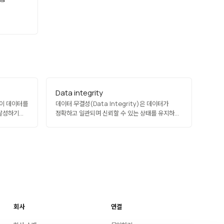
Data integrity
직이 데이터를
데이터 무결성(Data Integrity)은 데이터가
 달성하기
정확하고 일관되며 신뢰할 수 있는 상태를 유지하는
넌스,
것을 의미합니다. 엔티티 무결성, 참조 무결성,
로 다루며,
도메인 무결성, 사용자 정의 무결성 같은 관계형
다. 효과적
개념부터 암호학적 해시를 이용한 변조 탐지까지
, AI·
다양한 수준에서 관리됩니다. 규정 준수, 감사, AI
신뢰성, 비즈니스 결정의…
회사
연결