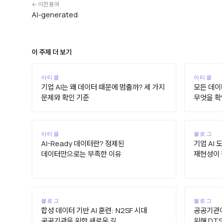
← 이전 용어
AI-generated
이 주제 더 보기
아티클
아티클
기업 AI는 왜 데이터 때문에 멈출까? 세 가지
모든 데이터
문제와 확인 기준
무엇을 확
아티클
블로그
AI-Ready 데이터란? 정제된
기업 AI
데이터만으로는 부족한 이유
재현성이 
블로그
블로그
합성 데이터 기반 AI 훈련: N2SF 시대
공공기관이
공공기관을 위한 새로운 길
위해 DT