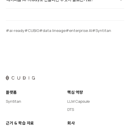
#ai-ready
#CUBIG
#data lineage
#enterprise AI
#Syntitan
플랫폼
핵심 역량
Syntitan
LLM Capsule
DTS
근거 & 학습 자료
회사