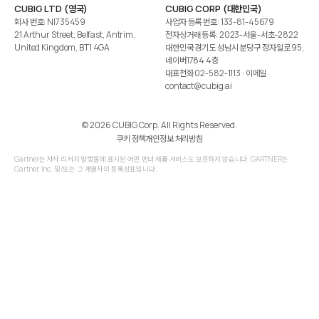
CUBIG LTD (영국)
CUBIG CORP (대한민국)
회사 번호: NI735459
사업자 등록 번호: 133-81-45679
21 Arthur Street, Belfast, Antrim,
전자상거래 등록: 2023-서울-서초-2822
United Kingdom, BT1 4GA
대한민국 경기도 성남시 분당구 정자일로 95,
네이버1784 4층
대표전화
02-582-1113
· 이메일
contact@cubig.ai
©️ 2026 CUBIG Corp. All Rights Reserved.
쿠키 정책
개인정보 처리방침
Gartner는 자사 리서치 발행물에 표시된 어떤 벤더·제품·서비스도 보증하지 않습니다. GARTNER는
Gartner, Inc. 및/또는 그 계열사의 등록상표입니다.