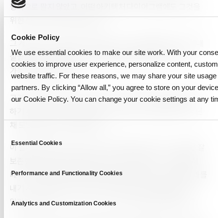
항목으로 팔지 않았고, 어떤 아키텍처 다이어그램에도 그것을
위한 상자가 없었기 때문입니다.
Cookie Policy
그 계층의 직무 기술서는 단순합니다. 모든 변환을 거치는 내내
We use essential cookies to make our site work. With your cons
설명을 데이터에 붙여두고, 출처를 처음부터 끝까지 검증
cookies to improve user experience, personalize content, custo
가능하게 유지하는 것.
website traffic. For these reasons, we may share your site usage 
partners. By clicking “Allow all,” you agree to store on your device
그것을 구축하면 저장, 거버넌스, 도구에 이미 쓴 돈이 제값을
our Cookie Policy. You can change your cookie settings at any ti
하기 시작합니다. 깨끗한 데이터가 마침내 의미를 온전히 지닌
채 모델에 도달하기 때문입니다.
C
Essential Cookies
o
이 실패 너머에 기다리는 또 하나의 실패가 있습니다. 맥락을 잘
n
보존했고 모델이 성능을 낸다고 합시다. 얼마 뒤, 그 아래에서
s
데이터가 이동해버린 상태로 같은 변환이 돌아가며 다른 결과를
Performance and Functionality Cookies
e
내기 시작하는데, 스택의 그 무엇도 무엇이 언제 움직였는지
n
알려주지 않습니다. 그것이 이 시리즈 다음 글의 주제입니다.
t
Analytics and Customization Cookies
S