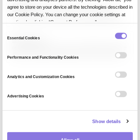
Agentic AI
agree to store on your device all the technologies described in
에이전틱 AI(Agentic AI)는 프롬프트 하나에 답 하나를 내놓는 대신,
our Cookie Policy. You can change your cookie settings at
스스로 단계를 계획하고 도구를 호출하고 결과를 점검하며 목표를 완수하는
any time by clicking “Consent Preferences."
AI 시스템을 말합니다.
C
Essential Cookies
o
Stable Diffusion
n
Stable Diffusion은 Stability AI가 2022년 공개한 오픈소스 잠재 확산
모델로, 텍스트 설명을 이미지로 변환하는 생성 AI입니다. 잠재 공간에서
s
Performance and Functionality Cookies
확산 과정을 수행해 일반 GPU에서 실행 가능하며, 오픈 모델 가중치와
e
유연한 파인튜닝(LoRA, Textual Inversion, DreamBooth) 생태계로
n
크리에이티브 AI 대중화에 크게 기여했습니다. SDXL·SD3…
t
Analytics and Customization Cookies
S
e
Advertising Cookies
l
e
c
Show details
t
i
o