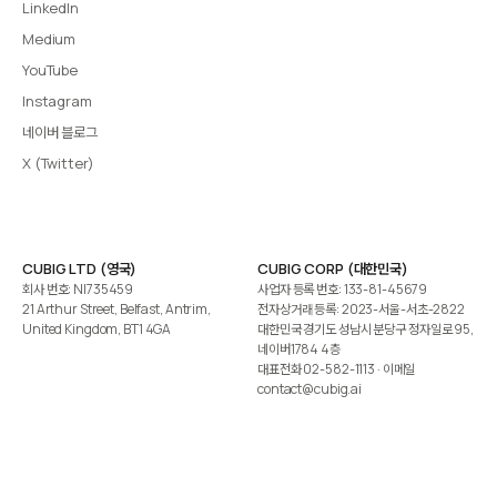
LinkedIn
Medium
YouTube
Instagram
네이버 블로그
X (Twitter)
CUBIG LTD (영국)
CUBIG CORP (대한민국)
회사 번호: NI735459
사업자 등록 번호: 133-81-45679
21 Arthur Street, Belfast, Antrim,
전자상거래 등록: 2023-서울-서초-2822
United Kingdom, BT1 4GA
대한민국 경기도 성남시 분당구 정자일로 95,
네이버1784 4층
대표전화
02-582-1113
· 이메일
contact@cubig.ai
©️ 2026 CUBIG Corp. All Rights Reserved.
쿠키 정책
개인정보 처리방침