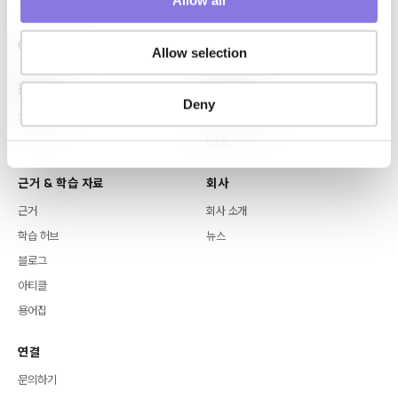
Allow all
n
Allow selection
플랫폼
핵심 역량
Deny
Syntitan
LLM Capsule
DTS
근거 & 학습 자료
회사
근거
회사 소개
학습 허브
뉴스
블로그
아티클
용어집
연결
문의하기