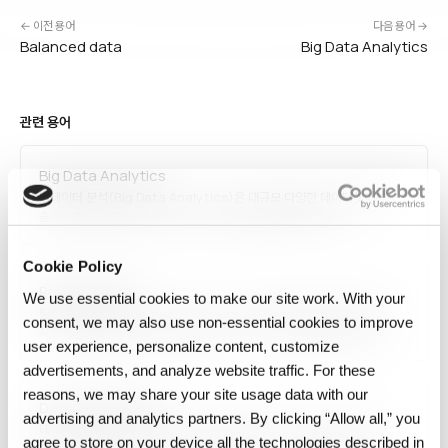
← 이전 용어
다음 용어 →
Balanced data
Big Data Analytics
관련 용어
Big Data Analytics
빅데이터 분석(Big Data Analytics)은 대규모·다양한 데이터셋에서
숨겨진 패턴, 상관관계, 트렌드, 고객 선호 등을 추출하는 기술·
프로세스입니다. 기술 분석(기술 통계), 진단 분석(원인 규명), 예측 분석
(미래 예측), 처방 분석(행동 권장) 네 가지 유형이 있으며,
Cookie Policy
Hadoop·Spark·머신러닝과 결합해 운영합니다. 금융 사기 탐지, 의료
Release State
진단, 마케팅…
We use essential cookies to make our site work. With your
릴리스 상태(Release State)는 AI 시스템이 프로덕션에 배포된 특정
consent, we may also use non‑essential cookies to improve
시점의 완전한 스냅샷으로, 모델 가중치, 코드, 데이터 버전, 환경 설정,
user experience, personalize content, customize
의존성을 모두 포함합니다. 릴리스 상태를 불변으로 보존하면 이후 동일
실행을 재현하고 문제 발생 시 이전 상태로 롤백할 수 있어, 엔터프라이즈 AI
advertisements, and analyze website traffic. For these
운영의…
reasons, we may share your site usage data with our
Data visualization
advertising and analytics partners. By clicking “Allow all,” you
데이터 시각화(Data Visualization)는 차트, 그래프, 지도, 대시보드
agree to store on your device all the technologies described in