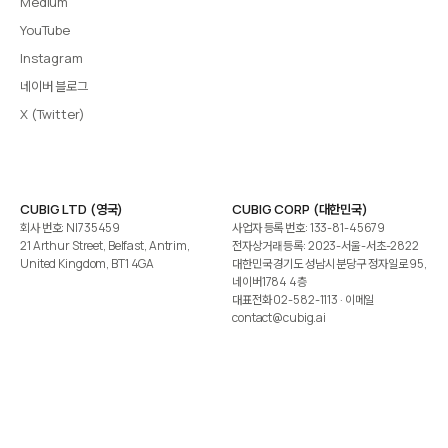
Medium
YouTube
Instagram
네이버 블로그
X (Twitter)
CUBIG LTD (영국)
CUBIG CORP (대한민국)
회사 번호: NI735459
사업자 등록 번호: 133-81-45679
21 Arthur Street, Belfast, Antrim,
전자상거래 등록: 2023-서울-서초-2822
United Kingdom, BT1 4GA
대한민국 경기도 성남시 분당구 정자일로 95,
네이버1784 4층
대표전화
02-582-1113
· 이메일
contact@cubig.ai
©️ 2026 CUBIG Corp. All Rights Reserved.
쿠키 정책
개인정보 처리방침
Gartner는 자사 리서치 발행물에 표시된 어떤 벤더·제품·서비스도 보증하지 않습니다. GARTNER는
Gartner, Inc. 및/또는 그 계열사의 등록상표입니다.