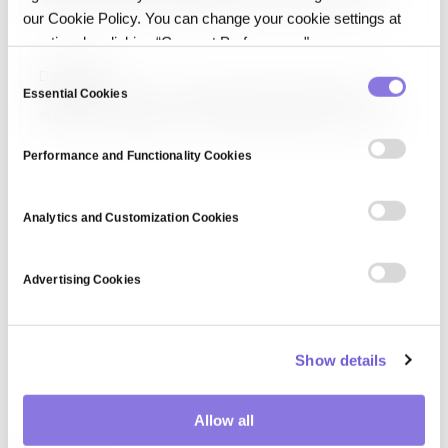
형태로 데이터를 시각적으로 표현해 패턴·트렌드·이상치를 직관적으로
our Cookie Policy. You can change your cookie settings at
이해하게 하는 기술입니다. Tableau, Power BI, Matplotlib, D3.js,
Plotly 같은 도구가 활용되며, 효과적 시각화는 단순 미적 표현이 아니라
any time by clicking “Consent Preferences."
데이터 스토리텔링과 의사결정 지원의 핵심 수단입니다.
C
Data Mart
Essential Cookies
o
데이터 마트(Data Mart)는 특정 부서·팀·주제에 맞춰 구축된 데이터
웨어하우스의 부분 집합입니다. 영업, 마케팅, 재무 등 특정 비즈니스 영역의
n
사용자가 필요한 데이터만 담아 쿼리 성능과 접근성을 높입니다. 독립형
s
데이터 마트와 종속형 데이터 마트(웨어하우스에서 파생) 두 가지 유형이
Performance and Functionality Cookies
e
있으며, 비용과 구축 시간이…
n
t
Analytics and Customization Cookies
S
e
Advertising Cookies
l
e
c
Show details
t
i
o
Allow all
n