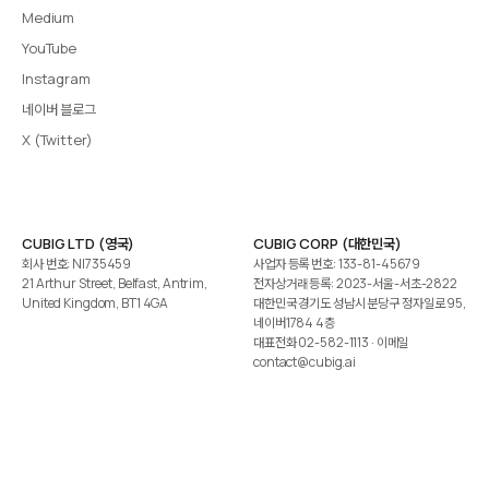
Medium
YouTube
Instagram
네이버 블로그
X (Twitter)
CUBIG LTD (영국)
CUBIG CORP (대한민국)
회사 번호: NI735459
사업자 등록 번호: 133-81-45679
21 Arthur Street, Belfast, Antrim,
전자상거래 등록: 2023-서울-서초-2822
United Kingdom, BT1 4GA
대한민국 경기도 성남시 분당구 정자일로 95,
네이버1784 4층
대표전화
02-582-1113
· 이메일
contact@cubig.ai
©️ 2026 CUBIG Corp. All Rights Reserved.
쿠키 정책
개인정보 처리방침
Gartner는 자사 리서치 발행물에 표시된 어떤 벤더·제품·서비스도 보증하지 않습니다. GARTNER는
Gartner, Inc. 및/또는 그 계열사의 등록상표입니다.