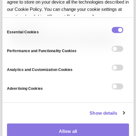
딥러닝의 계층(Layer)은 입력을 변환해 다음 계층에 전달하는 연산
agree to store on your device all the technologies described in
단위입니다. 완전 연결(Dense), 합성곱(Convolutional), 순환
our Cookie Policy. You can change your cookie settings at
(Recurrent), 어텐션(Attention), 정규화(Normalization),
any time by clicking “Consent Preferences."
드롭아웃(Dropout) 등 다양한 유형이 있으며, 각 계층이 특정한 특성 추출·
변환 역할을 합니다. 신경망의 '깊이'란 이러한 계층의 수를 의미합니다.
C
Release State
Essential Cookies
o
릴리스 상태(Release State)는 AI 시스템이 프로덕션에 배포된 특정
n
시점의 완전한 스냅샷으로, 모델 가중치, 코드, 데이터 버전, 환경 설정,
s
의존성을 모두 포함합니다. 릴리스 상태를 불변으로 보존하면 이후 동일
Performance and Functionality Cookies
실행을 재현하고 문제 발생 시 이전 상태로 롤백할 수 있어, 엔터프라이즈 AI
e
운영의…
n
t
Analytics and Customization Cookies
S
e
Advertising Cookies
l
e
c
Show details
t
i
o
Allow all
n