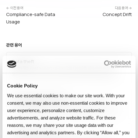
← 이전 용어
다음 용어 →
Compliance-safe Data
Concept Drift
Usage
관련 용어
Data theft
데이터 절도(Data Theft)는 무단으로 데이터를 획득·복사·이전하는
행위입니다. 외부 공격(해킹, 피싱, 맬웨어)과 내부자 위협(권한 남용,
악의적 직원) 모두 포함되며, 개인정보, 영업 비밀, 지적재산권, 금융
데이터가 주 타깃입니다. DLP, 암호화, 접근 제어, 이상 탐지, 직원 교육이
Cookie Policy
예방 수단이며, GDPR·CCPA 등 법적 통지…
We use essential cookies to make our site work. With your
AI Data Governance Layer
consent, we may also use non‑essential cookies to improve
AI 데이터 거버넌스 계층(AI Data Governance Layer)은 AI
시스템에서 사용하는 데이터의 접근 권한, 품질, 개인정보 보호, 감사 로그,
user experience, personalize content, customize
규정 준수를 통합 관리하는 아키텍처 계층입니다. 데이터 소유권, 액세스
advertisements, and analyze website traffic. For these
정책, 민감도 분류, 사용 내역 추적을 자동화하며, 규제 요구와 기업 정책을
reasons, we may share your site usage data with our
코드로 강제합니다.…
Layer (deep learning)
advertising and analytics partners. By clicking “Allow all,” you