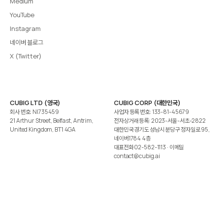
Medium
YouTube
Instagram
네이버 블로그
X (Twitter)
CUBIG LTD (영국)
CUBIG CORP (대한민국)
회사 번호: NI735459
사업자 등록 번호: 133-81-45679
21 Arthur Street, Belfast, Antrim,
전자상거래 등록: 2023-서울-서초-2822
United Kingdom, BT1 4GA
대한민국 경기도 성남시 분당구 정자일로 95,
네이버1784 4층
대표전화
02-582-1113
· 이메일
contact@cubig.ai
©️ 2026 CUBIG Corp. All Rights Reserved.
쿠키 정책
개인정보 처리방침
Gartner는 자사 리서치 발행물에 표시된 어떤 벤더·제품·서비스도 보증하지 않습니다. GARTNER는
Gartner, Inc. 및/또는 그 계열사의 등록상표입니다.