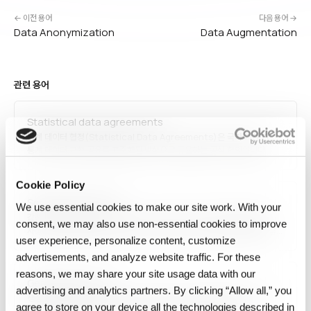
← 이전 용어
다음 용어 →
Data Anonymization
Data Augmentation
관련 용어
Statistical data agreements
통계 데이터 협정(Statistical Data Agreements)은 국가·기관 간
통계 데이터 교환·공유를 표준화된 방식으로 규율하는 공식 합의입니다.
SDMX(Statistical Data and Metadata eXchange)가 대표
표준이며, IMF·OECD·ECB 같은 국제 기구가 공통 포맷·메타데이터로
Cookie Policy
데이터를 교환합니다. 국제 비교 가능성과 데이터 품질 확보를 가능하게
Sentiment Analysis
합니다.
We use essential cookies to make our site work. With your
감성 분석(Sentiment Analysis)은 텍스트에 담긴 감정·의견·태도를
consent, we may also use non‑essential cookies to improve
자동으로 식별·분류하는 자연어 처리 기법입니다. 긍정/부정/중립 분류, 감정
user experience, personalize content, customize
(기쁨·분노·슬픔) 탐지, 측면 기반 감성 분석(aspect-based)이 있으며,
브랜드 모니터링, 제품 리뷰 분석, 고객 서비스, 소셜 미디어 분석, 주식 시장
advertisements, and analyze website traffic. For these
예측에 활용됩니다. LLM·트랜스포머 모델로 정확도가 크게
reasons, we may share your site usage data with our
Generative model
향상되었습니다.
advertising and analytics partners. By clicking “Allow all,” you
생성 모델(Generative Model)은 학습 데이터의 분포를 학습해 그와
agree to store on your device all the technologies described in