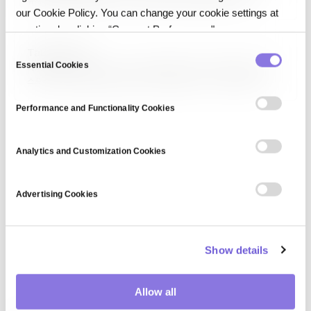
유사한 새 샘플을 생성할 수 있는 통계·머신러닝 모델입니다. 변분
our Cookie Policy. You can change your cookie settings at
오토인코더(VAE), GAN, 확산 모델, 자기 회귀 모델(GPT), 정규화 흐름이
대표적입니다. 이미지·텍스트·오디오 생성, 데이터 증강, 이상 탐지,
any time by clicking “Consent Preferences."
시뮬레이션에 활용됩니다. 판별 모델(discriminative)과 대비되는
C
Tabular Data
개념입니다.
Essential Cookies
o
테이블 데이터(Tabular Data)는 행과 열로 조직된 구조화된 데이터로,
스프레드시트·관계형 데이터베이스의 표준 형식입니다. 각 행은 하나의
n
레코드, 각 열은 속성(feature)을 나타냅니다. 비즈니스 데이터 대부분이
s
이 형태이며, 부스팅 계열(XGBoost, LightGBM, CatBoost)
Performance and Functionality Cookies
e
알고리즘이 딥러닝보다 우수한 성능을 내는 경우가 많습니다. 최근 테이블
데이터용 파운데이션…
n
t
Analytics and Customization Cookies
S
e
Advertising Cookies
l
e
c
Show details
t
i
o
Allow all
n