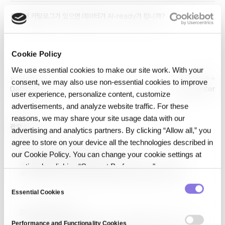
데이터 카탈로그가 있으면 데이터가 AI-ready가 됩니까?
Cookie Policy
We use essential cookies to make our site work. With your
← 이전 용어
다음 용어 →
consent, we may also use non‑essential cookies to improve
Data breach
Data Center
user experience, personalize content, customize
advertisements, and analyze website traffic. For these
reasons, we may share your site usage data with our
관련 용어
advertising and analytics partners. By clicking “Allow all,” you
agree to store on your device all the technologies described in
Personal Data Protection Act
our Cookie Policy. You can change your cookie settings at
개인정보 보호법(Personal Data Protection Act, PDPA)은
any time by clicking “Consent Preferences."
개인정보의 수집·이용·제공·보관을 규율하는 법률을 일컫는 용어로,
C
싱가포르 PDPA(2012), 태국 PDPA(2019), 말레이시아 PDPA(2010)
등 많은 아시아 국가가 채택하고 있습니다. 한국의 개인정보보호법도 동일
Essential Cookies
o
명칭이며, GDPR 영향을 받아 데이터 주체 권리, 동의, 국외 이전 규제, 위반
n
Synthetic media
제재를…
s
합성 미디어(Synthetic Media)는 AI로 생성·편집된 이미지, 비디오,
Performance and Functionality Cookies