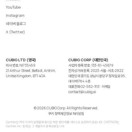
YouTube
Instagram
네이버 블로그
X (Twitter)
CUBIG LTD (영국)
CUBIG CORP (대한민국)
회사 번호: NI735459
사업자 등록 번호: 133-81-45679
21 Arthur Street, Belfast, Antrim,
전자상거래 등록: 2023-서울-서초-2822
United Kingdom, BT1 4GA
대한민국 경기도 성남시 분당구 정자일로 95,
네이버1784 4층
대표전화
02-582-1113
· 이메일
contact@cubig.ai
©️ 2026 CUBIG Corp. All Rights Reserved.
쿠키 정책
개인정보 처리방침
Gartner는 자사 리서치 발행물에 표시된 어떤 벤더·제품·서비스도 보증하지 않습니다. GARTNER는
Gartner, Inc. 및/또는 그 계열사의 등록상표입니다.