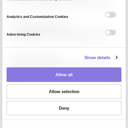
e
오디오, 텍스트 등 미디어를 통칭합니다. 딥페이크, AI 생성 이미지, 합성
음성, 가상 인플루언서가 포함되며, 엔터테인먼트·교육·광고·접근성에
n
긍정적으로 활용되는 한편, 허위 정보·사기·초상권 침해 등 악용 사례도
t
Analytics and Customization Cookies
빈번합니다. 콘텐츠 인증(C2PA), 워터마킹, 탐지 AI가 대응 기술로
S
External Data Representation
발전하고…
e
외부 데이터 표현(External Data Representation, XDR)은 서로
Advertising Cookies
l
다른 아키텍처의 컴퓨터 간 데이터 교환을 위한 표준 형식입니다. Sun
Microsystems가 개발해 RFC 4506으로 표준화되었으며, NFS 같은
e
분산 시스템에서 바이트 순서·정수 크기 차이를 극복해 이식 가능한 데이터
c
교환을 제공합니다. JSON·Protocol Buffers 같은 현대…
Show details
t
Economics of open data
i
오픈 데이터의 경제학(Economics of Open Data)은 공개 데이터가
창출하는 경제적·사회적 가치와 이를 실현하는 비즈니스 모델을 연구합니다.
o
Allow all
McKinsey는 전 세계 오픈 데이터 가치를 연 3~5조 달러로 추산했으며,
n
정부 효율성, 혁신 기업 창출, 연구 가속, 시장 투명성 등이 주요 편익입니다.
데이터 품질·라이선스·인프라…
Allow selection
Deny