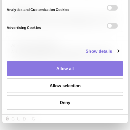
연결·통합·쿼리를 표준화된 방식으로 지원합니다. 지식 그래프, 오픈 데이터,
n
통합 카탈로그에 활용됩니다.
t
Analytics and Customization Cookies
Data Structure
S
자료 구조(Data Structure)는 데이터를 효율적으로 저장·접근·조작하기
위해 컴퓨터 메모리에 배치하는 방식입니다. 배열, 연결 리스트, 스택, 큐,
e
Advertising Cookies
트리, 그래프, 해시 테이블 등 다양한 종류가 있으며, 각각 시간·공간 복잡도
l
특성이 다릅니다. 알고리즘과 함께 컴퓨터 과학의 근간이며, 소프트웨어
e
성능·확장성의 기초를 결정합니다.
c
AI-Ready Data Platform
Show details
t
AI-Ready 데이터 플랫폼은 AI 프로젝트 전 과정에서 데이터 준비·관리·
거버넌스를 통합 제공하는 소프트웨어 플랫폼입니다. 데이터 수집, 품질
i
관리, 프라이버시 보호, 합성 데이터 생성, 모델 학습 연동, 실행 상태 관리
o
등을 단일 환경에서 지원합니다. 기업은 이를 통해 흩어진 도구를 통합하고,
Allow all
n
AI 프로젝트…
Allow selection
Deny