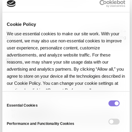
Cookie Policy
← 이전 용어
다음 용어 →
We use essential cookies to make our site work. With your
Data validation
Data Version Locking
consent, we may also use non‑essential cookies to improve
user experience, personalize content, customize
advertisements, and analyze website traffic. For these
관련 용어
reasons, we may share your site usage data with our
advertising and analytics partners. By clicking “Allow all,” you
Data engineering
agree to store on your device all the technologies described in
데이터 엔지니어링(Data Engineering)은 데이터 파이프라인을 설계·
our Cookie Policy. You can change your cookie settings at
구축·운영해 원시 데이터를 분석·AI에 사용 가능한 형태로 변환·전달하는
any time by clicking “Consent Preferences."
분야입니다. ETL/ELT, 스트리밍 처리, 데이터 모델링, 인프라 관리, 품질
모니터링이 핵심 역할이며, Spark, Kafka, Airflow, dbt 등의 도구가
C
사용됩니다. 데이터 과학·AI의 보이지 않는 뒷단을 책임지는 필수
Essential Cookies
o
Linked Data Platform
영역입니다.
n
링크드 데이터 플랫폼(Linked Data Platform, LDP)은 W3C 표준으로,
s
RESTful 방식으로 링크드 데이터(Linked Data)를 읽고 쓸 수 있도록
Performance and Functionality Cookies
하는 사양입니다. 시맨틱 웹 기술(RDF, SPARQL)과 결합해 조직 간 데이터
e