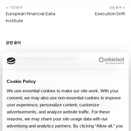
← 이전 용어
다음 용어 →
European Financial Data
Execution Drift
Institute
관련 용어
Data-informed decision-making
데이터 정보 기반 의사결정(Data-informed Decision-making)은
데이터를 의사결정의 중요한 입력 중 하나로 활용하되, 전문가의 경험·직관·
맥락적 판단과 균형을 맞추는 접근 방식입니다. 순수 데이터 주도 방식이
간과할 수 있는 정성적 요소를 고려하며, 정보가 불충분하거나 윤리적
Cookie Policy
판단이 필요한 상황에서 더 적합합니다.
We use essential cookies to make our site work. With your
Document Processing
consent, we may also use non‑essential cookies to improve
문서 처리(Document Processing)는 PDF, 이미지 스캔, 이메일,
계약서 등 비정형·반정형 문서에서 구조화된 정보를 추출·분류·처리하는
user experience, personalize content, customize
기술입니다. OCR(광학 문자 인식), 문서 AI, NLP를 결합해 청구서 자동
advertisements, and analyze website traffic. For these
처리, 계약 검토, 양식 디지털화, 지식 추출 등에 활용됩니다. 생성형 AI와
reasons, we may share your site usage data with our
IDP(Intelligent Document Processing) 플랫폼이 자동화…
Data analysis
advertising and analytics partners. By clicking “Allow all,” you