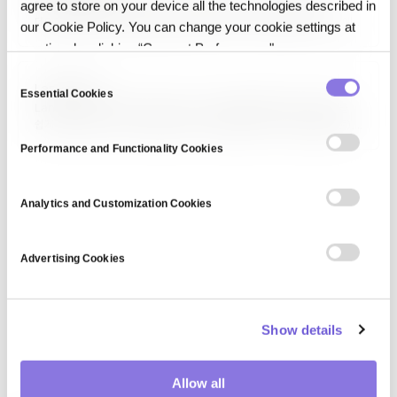
데이터 분석(Data Analysis)은 의사결정과 인사이트 도출을 위해
agree to store on your device all the technologies described in
데이터를 검토·정제·변환·모델링하는 과정입니다. 기술 통계, 진단 분석, 예측
our Cookie Policy. You can change your cookie settings at
분석, 처방 분석 네 가지 유형이 있으며, Python·R·SQL·Excel·BI 도구가
any time by clicking “Consent Preferences."
활용됩니다. 비즈니스, 과학, 공공 정책 등 전 분야에서 증거 기반 의사결정의
기반이 됩니다.
C
LangChain
Essential Cookies
o
LangChain은 대규모 언어 모델(LLM)을 활용한 애플리케이션 개발을
n
쉽게 해주는 오픈소스 프레임워크입니다. 프롬프트 관리, 체인(연쇄 호출),
s
에이전트, 메모리, 외부 도구·데이터 연결(RAG) 기능을 제공하며,
Performance and Functionality Cookies
Python·JavaScript로 사용 가능합니다. LLM 기반 챗봇, 질의응답
e
시스템, 자율 에이전트 개발의 사실상 표준으로 자리 잡았습니다.
n
t
Analytics and Customization Cookies
S
e
Advertising Cookies
l
e
c
Show details
t
i
o
Allow all
n