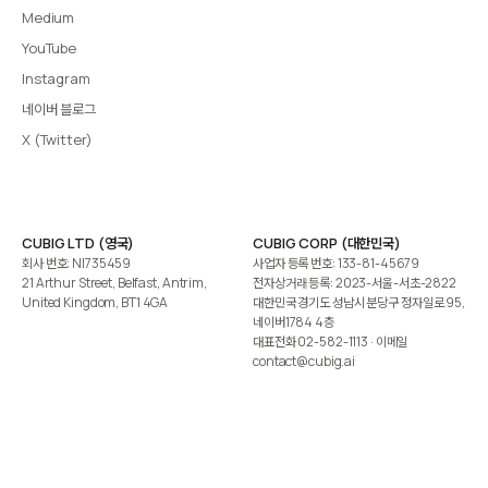
Medium
YouTube
Instagram
네이버 블로그
X (Twitter)
CUBIG LTD (영국)
CUBIG CORP (대한민국)
회사 번호: NI735459
사업자 등록 번호: 133-81-45679
21 Arthur Street, Belfast, Antrim,
전자상거래 등록: 2023-서울-서초-2822
United Kingdom, BT1 4GA
대한민국 경기도 성남시 분당구 정자일로 95,
네이버1784 4층
대표전화
02-582-1113
· 이메일
contact@cubig.ai
©️ 2026 CUBIG Corp. All Rights Reserved.
쿠키 정책
개인정보 처리방침
Gartner는 자사 리서치 발행물에 표시된 어떤 벤더·제품·서비스도 보증하지 않습니다. GARTNER는
Gartner, Inc. 및/또는 그 계열사의 등록상표입니다.