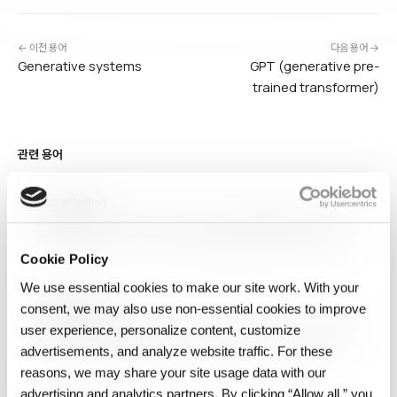
← 이전 용어
다음 용어 →
Generative systems
GPT (generative pre-
trained transformer)
관련 용어
Upsampling
업샘플링(Upsampling)은 신호·이미지의 해상도·샘플 수를 늘리는 과정
또는 머신러닝에서 소수 클래스의 샘플을 복제·생성해 클래스 균형을 맞추는
기법을 의미합니다. 신호 처리에서는 보간법으로 새 샘플을 추가하며,
Cookie Policy
ML에서는 단순 복제, SMOTE, 합성 데이터 생성을 활용합니다. 불균형
We use essential cookies to make our site work. With your
데이터셋으로 인한 모델 편향을 완화하는 중요한 전처리 단계입니다.
Data Pipeline
consent, we may also use non‑essential cookies to improve
데이터 파이프라인은 데이터를 소스에서 목적지로 배치 또는 스트리밍으로
user experience, personalize content, customize
옮기고 변환하며, 전달만으로는 데이터가 AI-ready가 되지 않는 이유를
advertisements, and analyze website traffic. For these
설명합니다.
reasons, we may share your site usage data with our
advertising and analytics partners. By clicking “Allow all,” you