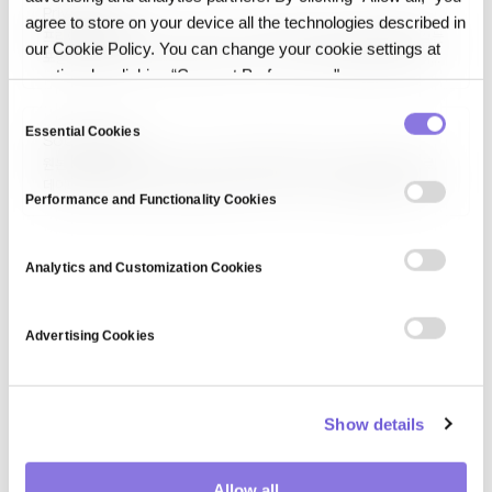
Privacy Act
agree to store on your device all the technologies described in
프라이버시법(Privacy Act)은 국가·지역별 개인정보 보호 법률을 일컫는
our Cookie Policy. You can change your cookie settings at
포괄적 명칭입니다. 미국 연방 Privacy Act of 1974(연방 정부 기관의
any time by clicking “Consent Preferences."
개인정보 관리 규율), 호주 Privacy Act 1988, 캐나다 Privacy Act,
뉴질랜드 Privacy Act 2020 등이 있으며, 공공·민간 영역 적용 범위와
C
보호 수준이 법마다…
Essential Cookies
o
Source data
n
원본 데이터(Source Data)는 가공·변환·복제 전 최초 수집된 데이터로,
데이터 파이프라인의 진실된 원천(source of truth) 역할을 합니다. 운영
s
Performance and Functionality Cookies
시스템, IoT 센서, 외부 API, 사용자 입력 등이 소스이며, 데이터 리니지
e
추적에서 각 파생 데이터의 근원을 찾아갈 때 핵심 참조점이 됩니다. 원본
n
보존은…
t
Analytics and Customization Cookies
S
e
Advertising Cookies
l
e
c
Show details
t
i
o
Allow all