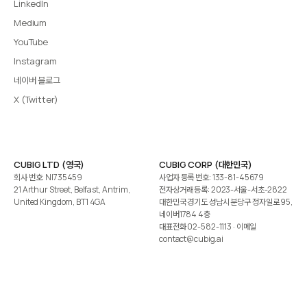
LinkedIn
Medium
YouTube
Instagram
네이버 블로그
X (Twitter)
CUBIG LTD (영국)
CUBIG CORP (대한민국)
회사 번호: NI735459
사업자 등록 번호: 133-81-45679
21 Arthur Street, Belfast, Antrim,
전자상거래 등록: 2023-서울-서초-2822
United Kingdom, BT1 4GA
대한민국 경기도 성남시 분당구 정자일로 95,
네이버1784 4층
대표전화
02-582-1113
· 이메일
contact@cubig.ai
©️ 2026 CUBIG Corp. All Rights Reserved.
쿠키 정책
개인정보 처리방침