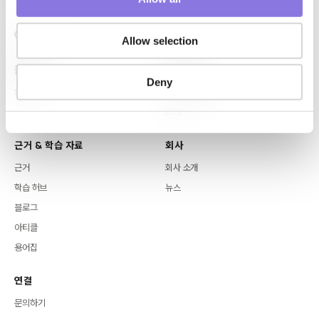
n
Allow selection
플랫폼
핵심 역량
Deny
Syntitan
LLM Capsule
DTS
근거 & 학습 자료
회사
근거
회사 소개
학습 허브
뉴스
블로그
아티클
용어집
연결
문의하기