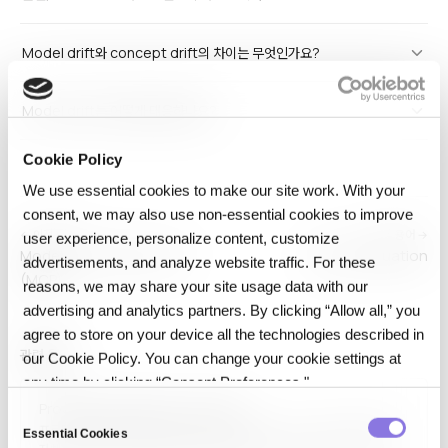
Model drift와 concept drift의 차이는 무엇인가요?
Model drift는 어떻게 대응하나요?
Cookie Policy
We use essential cookies to make our site work. With your
consent, we may also use non‑essential cookies to improve
← 이전 용어
다음 용어 →
user experience, personalize content, customize
Model Context Protocol
Model Evaluation
advertisements, and analyze website traffic. For these
(MCP)
reasons, we may share your site usage data with our
advertising and analytics partners. By clicking “Allow all,” you
agree to store on your device all the technologies described in
관련 용어
our Cookie Policy. You can change your cookie settings at
any time by clicking “Consent Preferences."
Production Drift (non-model)
C
프로덕션 드리프트(비모델, Production Drift - non-model)는 모델
Essential Cookies
o