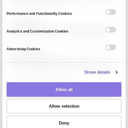
자체는 변경되지 않았지만 주변 환경의 변화로 AI 출력이 시간이 지나며
n
달라지는 현상입니다. 데이터 스키마 변경, 업스트림 파이프라인 업데이트,
s
라이브러리 버전 변경, 인프라 리소스 변동, 사용자 행동 변화 등이 원인이며,
Performance and Functionality Cookies
흔히 모델 재학습으로 해결할…
e
Model Collapse
n
모델 붕괴(Model Collapse)는 생성 모델을 이전 모델이 만든 데이터로
t
Analytics and Customization Cookies
학습시킬 때 세대를 거치며 다양성과 희소 사례가 소실되는 품질 저하
S
현상입니다.
e
Advertising Cookies
l
Model Evaluation
e
Model drift는 머신러닝 모델의 정확도가 시간이 지나면서 점차 떨어지는
c
현상입니다. 운영 환경에서 모델이 실제로 마주하는 데이터가 학습 당시의
데이터와 달라지면서 생깁니다. 운영 중에는 고객 행동, 이상거래 패턴, 가격,
Show details
t
언어 같은…
i
o
Model Context Protocol (MCP)
Allow all
n
모델 컨텍스트 프로토콜(MCP)은 AI 모델과 에이전트가 외부 데이터 소스·
도구·시스템에 하나의 일관된 방식으로 연결되도록 하는 개방형 표준입니다.
Allow selection
Deny