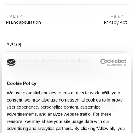
← 이전 용어
다음 용어 →
PII Encapsulation
Privacy Act
관련 용어
Data Science and Predictive Analytics
데이터 과학과 예측 분석(Data Science and Predictive
Analytics)은 과거 데이터로 미래 결과를 예측하는 데이터 과학의 한 응용
영역입니다. 회귀 분석, 시계열 예측, 분류, 앙상블 기법을 활용해 고객 이탈,
Cookie Policy
수요 예측, 리스크 평가, 장비 고장 예측 등에 적용합니다. 비즈니스
의사결정을 반응적(reactive)에서…
We use essential cookies to make our site work. With your
Economics of open data
consent, we may also use non‑essential cookies to improve
오픈 데이터의 경제학(Economics of Open Data)은 공개 데이터가
창출하는 경제적·사회적 가치와 이를 실현하는 비즈니스 모델을 연구합니다.
user experience, personalize content, customize
McKinsey는 전 세계 오픈 데이터 가치를 연 3~5조 달러로 추산했으며,
advertisements, and analyze website traffic. For these
정부 효율성, 혁신 기업 창출, 연구 가속, 시장 투명성 등이 주요 편익입니다.
reasons, we may share your site usage data with our
데이터 품질·라이선스·인프라…
advertising and analytics partners. By clicking “Allow all,” you
Data packaging