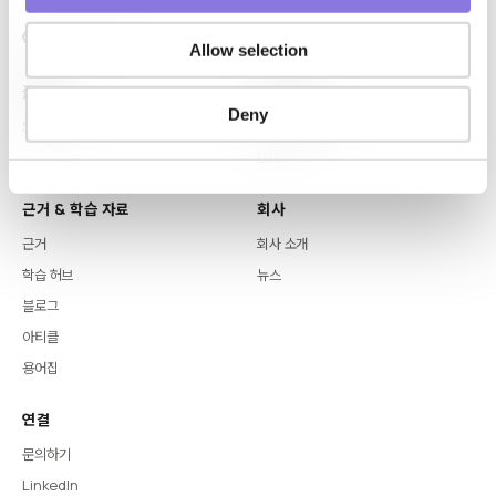
Allow selection
플랫폼
핵심 역량
Deny
Syntitan
LLM Capsule
DTS
근거 & 학습 자료
회사
근거
회사 소개
학습 허브
뉴스
블로그
아티클
용어집
연결
문의하기
LinkedIn