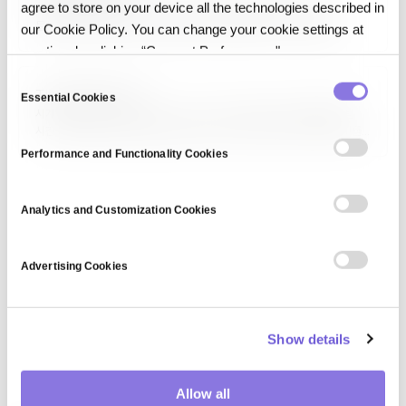
agree to store on your device all the technologies described in
데이터 패키징(Data Packaging)은 데이터를 메타데이터·스키마·
문서화와 함께 재사용 가능한 단위로 묶어 배포·공유하기 쉬운 형태로
our Cookie Policy. You can change your cookie settings at
만드는 과정입니다. Frictionless Data Package, FAIR 데이터 원칙
any time by clicking “Consent Preferences."
준수 패키지 등이 있으며, 과학 데이터 공유, 오픈 데이터 포털, 기업 내
데이터 제품화에 사용됩니다. 발견성·이해성·재사용성을 크게 개선합니다.
C
Time Series Data
Essential Cookies
o
시계열 데이터(Time Series Data)는 센서 측정값이나 일별 매출처럼
n
시간 순서대로 기록된 관측값의 연속으로, 값의 순서와 간격 자체가 의미를
s
갖는 데이터입니다.
Performance and Functionality Cookies
e
n
t
Analytics and Customization Cookies
S
e
Advertising Cookies
l
e
c
Show details
t
i
o
Allow all
n