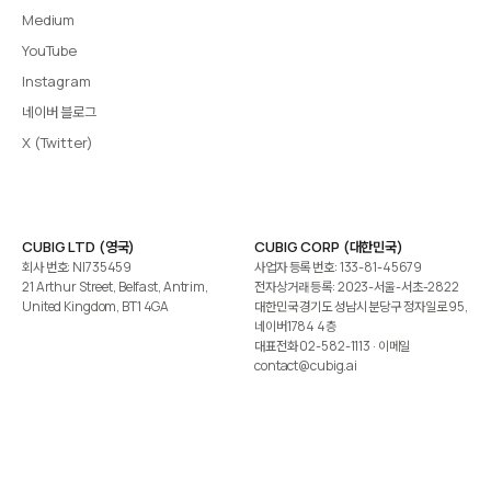
Medium
YouTube
Instagram
네이버 블로그
X (Twitter)
CUBIG LTD (영국)
CUBIG CORP (대한민국)
회사 번호: NI735459
사업자 등록 번호: 133-81-45679
21 Arthur Street, Belfast, Antrim,
전자상거래 등록: 2023-서울-서초-2822
United Kingdom, BT1 4GA
대한민국 경기도 성남시 분당구 정자일로 95,
네이버1784 4층
대표전화
02-582-1113
· 이메일
contact@cubig.ai
©️ 2026 CUBIG Corp. All Rights Reserved.
쿠키 정책
개인정보 처리방침
Gartner는 자사 리서치 발행물에 표시된 어떤 벤더·제품·서비스도 보증하지 않습니다. GARTNER는