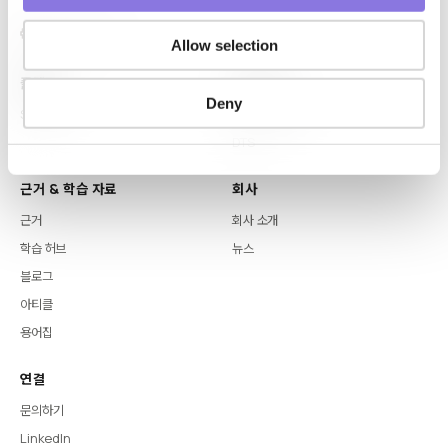
Allow selection
플랫폼
핵심 역량
Deny
Syntitan
LLM Capsule
DTS
근거 & 학습 자료
회사
근거
회사 소개
학습 허브
뉴스
블로그
아티클
용어집
연결
문의하기
LinkedIn