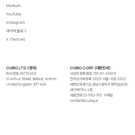
Medium
YouTube
Instagram
네이버 블로그
X (Twitter)
CUBIG LTD (영국)
CUBIG CORP (대한민국)
회사 번호: NI735459
사업자 등록 번호: 133-81-45679
21 Arthur Street, Belfast, Antrim,
전자상거래 등록: 2023-서울-서초-2822
United Kingdom, BT1 4GA
대한민국 경기도 성남시 분당구 정자일로 95,
네이버1784 4층
대표전화
02-582-1113
· 이메일
contact@cubig.ai
©️ 2026 CUBIG Corp. All Rights Reserved.
쿠키 정책
개인정보 처리방침
Gartner는 자사 리서치 발행물에 표시된 어떤 벤더·제품·서비스도 보증하지 않습니다. GARTNER는