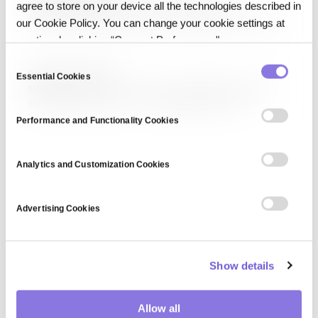
agree to store on your device all the technologies described in
데이터 보급(Data Dissemination)은 데이터를 내부·외부
이해관계자에게 배포해 활용 가능하게 만드는 활동입니다. 공개 API, 데이터
our Cookie Policy. You can change your cookie settings at
포털, 구독 서비스, 보고서, 시각화 대시보드 등 다양한 채널이 사용됩니다.
any time by clicking “Consent Preferences."
공공 통계, 연구 데이터, 개방 정부 이니셔티브, 상업 데이터
마켓플레이스에서 중요한 역할을 하며, 접근성·발견성·재사용성이 핵심
C
Big Data Analytics
품질…
Essential Cookies
o
빅데이터 분석(Big Data Analytics)은 대규모·다양한 데이터셋에서
n
숨겨진 패턴, 상관관계, 트렌드, 고객 선호 등을 추출하는 기술·
s
프로세스입니다. 기술 분석(기술 통계), 진단 분석(원인 규명), 예측 분석
Performance and Functionality Cookies
(미래 예측), 처방 분석(행동 권장) 네 가지 유형이 있으며,
e
Hadoop·Spark·머신러닝과 결합해 운영합니다. 금융 사기 탐지, 의료
n
진단, 마케팅…
t
Analytics and Customization Cookies
S
e
Advertising Cookies
l
e
c
Show details
t
i
o
Allow all
n