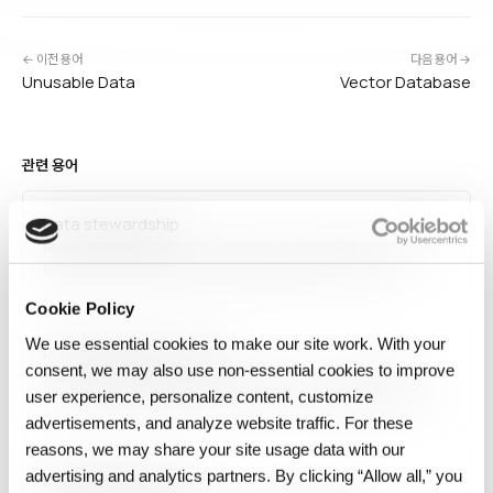
← 이전 용어
다음 용어 →
Unusable Data
Vector Database
관련 용어
Data stewardship
데이터 스튜어드십(Data Stewardship)은 조직의 특정 데이터 자산에
대해 품질·사용·접근을 관리·감독하는 역할과 책임입니다. 데이터
스튜어드는 비즈니스 팀·IT·거버넌스 위원회를 연결하며, 데이터 정의·표준·
Cookie Policy
규칙을 유지하고 이슈 해결을 주도합니다. 대규모 조직의 데이터 거버넌스
실행 단위로 필수적이며, 도메인별 분산 소유 모델과도 잘 맞습니다.
We use essential cookies to make our site work. With your
Local differential privacy
consent, we may also use non‑essential cookies to improve
로컬 차등 정보보호(Local Differential Privacy, LDP)는 사용자
디바이스에서 데이터를 중앙 서버로 보내기 전에 노이즈를 추가해 서버조차
user experience, personalize content, customize
원본 데이터를 볼 수 없게 하는 프라이버시 보호 모델입니다.
advertisements, and analyze website traffic. For these
Apple·Google이 텔레메트리·통계 수집에 실제 적용하며, 중앙 집중
reasons, we may share your site usage data with our
모델보다 강력한 보호를 제공하지만 유용성 확보를 위해 더…
advertising and analytics partners. By clicking “Allow all,” you
Data dissemination