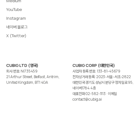
Medium
YouTube
Instagram
네이버 블로그
X (Twitter)
CUBIG LTD (영국)
CUBIG CORP (대한민국)
회사 번호: NI735459
사업자 등록 번호: 133-81-45679
21 Arthur Street, Belfast, Antrim,
전자상거래 등록: 2023-서울-서초-2822
United Kingdom, BT1 4GA
대한민국 경기도 성남시 분당구 정자일로 95,
네이버1784 4층
대표전화
02-582-1113
· 이메일
contact@cubig.ai
©️ 2026 CUBIG Corp. All Rights Reserved.
쿠키 정책
개인정보 처리방침
Gartner는 자사 리서치 발행물에 표시된 어떤 벤더·제품·서비스도 보증하지 않습니다. GARTNER는
Gartner, Inc. 및/또는 그 계열사의 등록상표입니다.