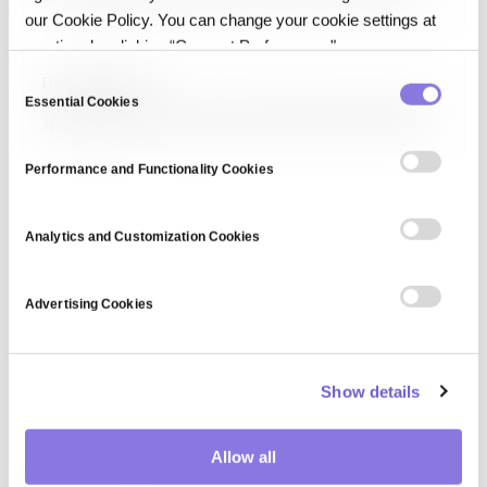
시스템에서 데이터를 꺼내 가공한 뒤 데이터 웨어하우스 같은 목적지에 쓰는
our Cookie Policy. You can change your cookie settings at
과정입니다.
any time by clicking “Consent Preferences."
C
Data validation
Essential Cookies
o
데이터 검증(Data Validation)은 데이터가 정의된 규칙·형식·범위·관계
제약을 만족하는지 확인하는 과정입니다. 입력 시점 검증, 배치 처리 검증,
n
스키마 검증, 비즈니스 규칙 검증 등 다양한 수준에서 수행됩니다. Great
s
Expectations, Soda, Monte Carlo 같은 도구가 활용되며, 데이터
Performance and Functionality Cookies
e
품질·신뢰성 유지와 다운스트림 분석·AI의 오류 방지에…
n
t
Analytics and Customization Cookies
S
e
Advertising Cookies
l
e
c
Show details
t
i
o
Allow all
n