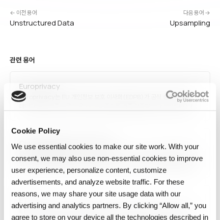
← 이전 용어
다음 용어 →
Unstructured Data
Upsampling
관련 용어
Europrivacy
Europrivacy는 EU 개인정보 보호 이사회(EDPB)가 공식 승인한 유럽
데이터 보호 인증 스킴으로, GDPR 준수를 검증·인증합니다. 데이터 처리
활동을 표준화된 기준에 따라 평가해 인증서를 발급하며, 제3국 데이터 이전
시 적법성 근거로도 활용됩니다. 기업의 규정 준수 입증과 고객·파트너 신뢰
Cookie Policy
제고에 사용되는 주요…
Class Imbalance Correction
We use essential cookies to make our site work. With your
클래스 불균형 보정(Class Imbalance Correction)은 특정 클래스의
consent, we may also use non‑essential cookies to improve
샘플 수가 다른 클래스보다 현저히 적은 데이터셋에서 발생하는 모델 편향을
user experience, personalize content, customize
완화하는 기법입니다. 오버샘플링(SMOTE, ADASYN), 언더샘플링, 비용
민감 학습, 합성 데이터 생성, 앙상블 방법(Balanced Random Forest)
advertisements, and analyze website traffic. For these
등이 있으며, 사기 탐지·의료 진단·결함 탐지처럼 소수 클래스…
reasons, we may share your site usage data with our
ETL
advertising and analytics partners. By clicking “Allow all,” you
ETL은 추출(Extract)·변환(Transform)·적재(Load)의 약자로, 소스
agree to store on your device all the technologies described in