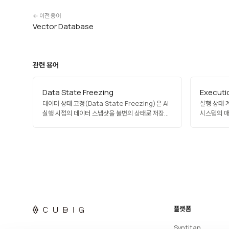
← 이전 용어
Vector Database
관련 용어
Data State Freezing
Executi
데이터 상태 고정(Data State Freezing)은 AI
실행 상태 계층
실행 시점의 데이터 스냅샷을 불변의 상태로 저장해
시스템의 매
이후 재현·감사·디버깅이 가능하게 하는 기법입니다.
설정, 출력
학습·추론에 사용된 정확한 데이터 버전·스키마·필터
감사를 보장
·변환 로직을 함께 기록해, 운영 환경에서 결과가
드리프트 탐
달라지거나 문제가 발생해도 원인 분석이
지원하며, 
가능합니다. 재현 가능한 AI와 규제 준수의…
확보하는 
플랫폼
Syntitan