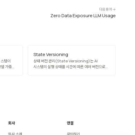
다음 용어 →
Zero Data Exposure LLM Usage
State Versioning
 시스템이
상태 버전 관리(State Versioning)는 AI
모델 가중치,
시스템의 실행 상태를 시간에 따른 여러 버전으로
이브러리,
관리해 각 시점의 상태로 되돌아가거나 비교할 수
 정의·고정·
있게 하는 기법입니다. 데이터·모델·설정·환경의
할 수
모든 측면을 포괄하며, Git과 유사한 브랜칭·머징
 AI와
개념을 적용할 수 있습니다. 안정성 보장, 롤백, A/B
비교, 감사의 기반이…
회사
연결
회사 소개
문의하기