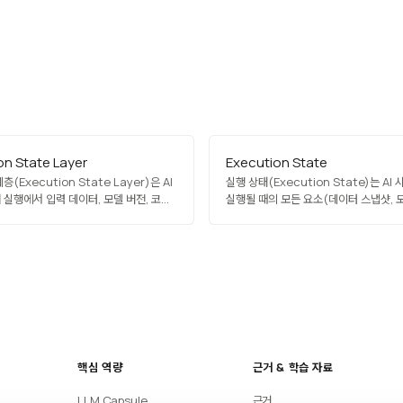
on State Layer
Execution State
(Execution State Layer)은 AI
실행 상태(Execution State)는 AI
 실행에서 입력 데이터, 모델 버전, 코드,
실행될 때의 모든 요소(데이터 스냅샷, 
, 환경을 불변적으로 기록해 재현성과
하이퍼파라미터, 런타임 환경, 의존성 라
하는 아키텍처 계층입니다. 실행 간
시드)의 집합입니다. 실행 상태를 명확히
지, 오류 원인 분석, 규제 준수를
기록해야 동일 입력에 동일 출력을 보장
엔터프라이즈 AI의 신뢰성과 안정성을
있으며, 프로덕션 환경에서의 재현 가능한
핵심…
안정성 유지의 기반입니다.
핵심 역량
근거 & 학습 자료
LLM Capsule
근거