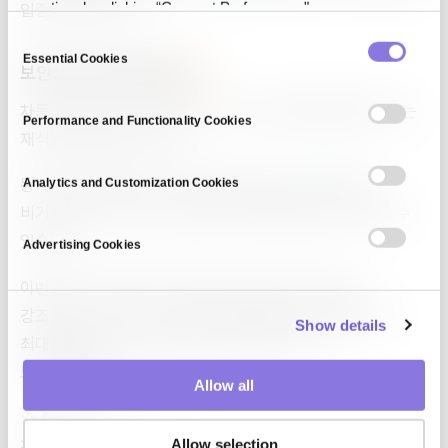
입증하고 있습니다.
any time by clicking “Consent Preferences."
C
Essential Cookies
o
보안성과 사용성의 결합
n
차등 프라이버시 및 비접근 데이터 기술의 통합을 통해 DTS는
s
Performance and Functionality Cookies
e
재식별 위험을 제거합니다.
n
t
동시에 직관적인 드래그 앤 드롭 인터페이스
덕분에
Analytics and Customization Cookies
S
비기술적인 사용자도 쉽게 합성 데이터를 생성하고 분석할 수
e
있습니다.
Advertising Cookies
l
e
이번 인식은 CUBIG의 기술적 우수성과 시장 가치를
c
강조합니다. 우리는 기업이 데이터를 안전하고 효율적으로
Show details
t
최대한 활용할 수 있도록 돕기 위해 지속적으로
i
노력하겠습니다.
o
Allow all
n
더 읽기
전체 기사 읽기(클릭)
Allow selection