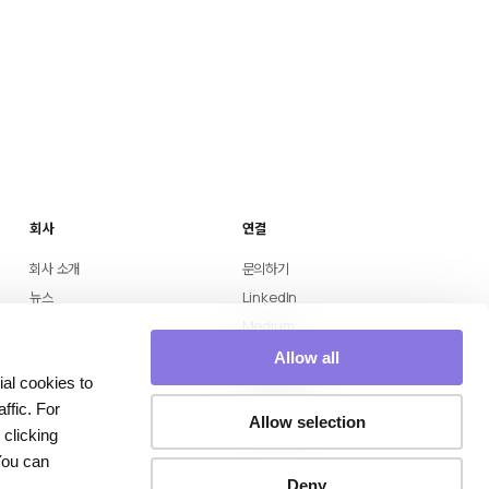
회사
연결
회사 소개
문의하기
뉴스
LinkedIn
Medium
YouTube
Allow all
Instagram
al cookies to
ffic. For
네이버 블로그
Allow selection
 clicking
X (Twitter)
 You can
Deny