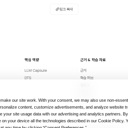
링크 복사
핵심 역량
근거 & 학습 자료
LLM Capsule
근거
DTS
학습 허브
블로그
아티클
용어집
 make our site work. With your consent, we may also use non‑essenti
sonalize content, customize advertisements, and analyze website tra
your site usage data with our advertising and analytics partners. By
re on your device all the technologies described in our Cookie Policy.
at any time by clicking “Consent Preferences."