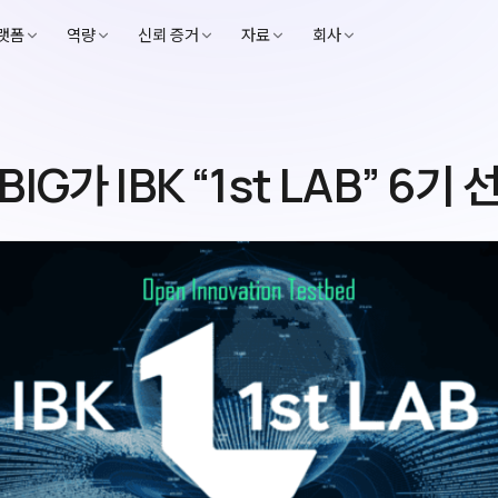
랫폼
역량
신뢰 증거
자료
회사
IG가 IBK “1st LAB” 6기