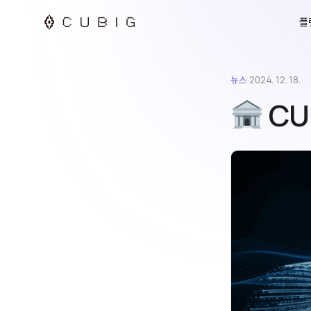
플
뉴스
·
2024. 12. 18.
CUB