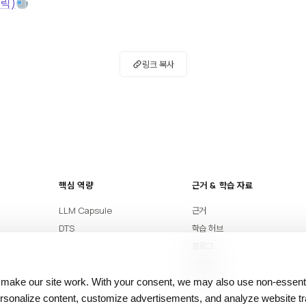
릭)
링크 복사
핵심 역량
근거 & 학습 자료
LLM Capsule
근거
DTS
학습 허브
블로그
아티클
용어집
 make our site work. With your consent, we may also use non‑essenti
sonalize content, customize advertisements, and analyze website tra