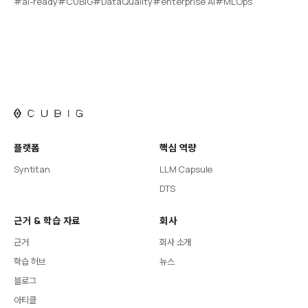
#ai-ready
#CUBIG
#DataQuality
#enterprise AI
#MLOps
플랫폼
핵심 역량
Syntitan
LLM Capsule
DTS
근거 & 학습 자료
회사
근거
회사 소개
학습 허브
뉴스
블로그
아티클