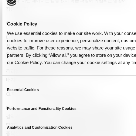
아니라, 어떤 데이터든 검증 없이 학습 과정에 유입되는 상황에
집중됩니다.
Q. 데이터 품질 게이트란 무엇인가요?
Cookie Policy
We use essential cookies to make our site work. With your cons
데이터가 학습 파이프라인에 유입되는 시점에서 수행되는
cookies to improve user experience, personalize content, custo
자동화된 검증 절차입니다. 일반적으로 스키마 검증, 결측치
website traffic. For these reasons, we may share your site usage 
임계값 검증, 분포 검증, 상관관계 이상 검증으로 구성됩니다.
partners. By clicking “Allow all,” you agree to store on your device
검증에 실패한 데이터 배치는 학습에 사용되지 않고
our Cookie Policy. You can change your cookie settings at any ti
격리됩니다. 이 검증은 정해진 일정이 아니라 모든 데이터
배치에 대해 수행됩니다.
C
Essential Cookies
o
Q. 학습 데이터의 오염은 어떻게 탐지하나요?
n
s
데이터 수집 단계에서 예상 범위 대비 분포 변화, 결측치 급증,
Performance and Functionality Cookies
e
갑작스러운 중복 증가, 스키마 불일치를 모니터링함으로써
n
탐지할 수 있습니다. 특히 LLM이 생성한 텍스트의 경우에는
t
Analytics and Customization Cookies
중복성과 문체의 과도한 균일성을 활용한 탐지 방법이 도움이
S