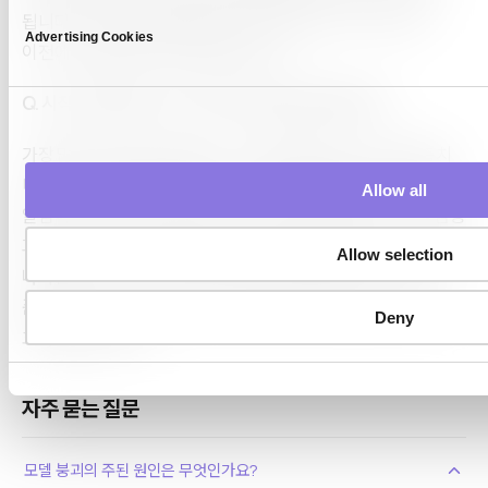
됩니다. 다만 이러한 방법은 사고 분석 단계가 아니라 학습
e
Advertising Cookies
l
이전에 수행될 때만 효과를 발휘합니다.
e
c
Q. 시작 단계에서는 어느 정도의 검증이 필요할까요?
t
i
가장 많은 데이터가 유입되는 소스를 대상으로 스키마, 결측치
o
비율, 데이터 분포를 검증하고, 이상이 발생했을 때 담당자에게
Allow all
n
알림이 전달되도록 구성하는 것만으로도 충분합니다. 이후 검증
과정에서 문제가 발견될 때마다 검증 범위를 점진적으로 확대해
Allow selection
나가면 됩니다. 모든 데이터 배치에 대해 실행되는 기본적인
품질 게이트는, 분기마다 한 번 수행되는 철저한 검토보다 더 큰
Deny
효과를 발휘합니다.
자주 묻는 질문
모델 붕괴의 주된 원인은 무엇인가요?