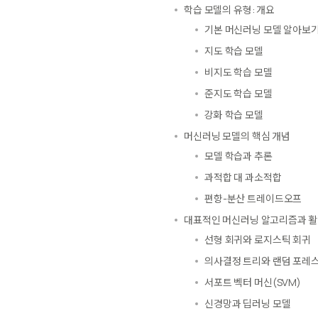
학습 모델의 유형: 개요
기본 머신러닝 모델 알아보
지도 학습 모델
비지도 학습 모델
준지도 학습 모델
강화 학습 모델
머신러닝 모델의 핵심 개념
모델 학습과 추론
과적합 대 과소적합
편향-분산 트레이드오프
대표적인 머신러닝 알고리즘과 활
선형 회귀와 로지스틱 회귀
의사결정 트리와 랜덤 포레
서포트 벡터 머신(SVM)
신경망과 딥러닝 모델