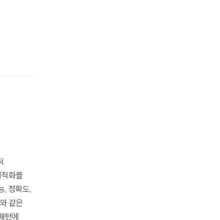
적
최적화를
, 정확도,
비와 같은
 패턴에