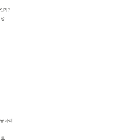
인가?
요성
기
용 사례
스트