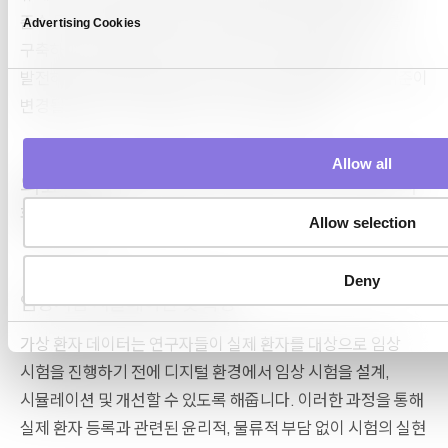
e
준수 문서를 지원하여 합성 데이터의 안전성에 대한 신뢰를
Advertising Cookies
l
구축하는 데 도움이 됩니다. 많은 조직에서는 모델이
e
발전하거나 새로운 데이터가 추가되거나 개인정보 보호 기준이
c
변경될 때마다 이 과정을 주기적으로 반복합니다.
t
i
o
Allow all
n
의료 분야에서 합성 전자건강기록 데이터의
활용 사례
Allow selection
Deny
임상시험 시뮬레이션 및 확장
가상 환자 데이터는 연구자들이 실제 환자를 대상으로 임상
시험을 진행하기 전에 디지털 환경에서 임상 시험을 설계,
시뮬레이션 및 개선할 수 있도록 해줍니다. 이러한 과정을 통해
실제 환자 등록과 관련된 윤리적, 물류적 부담 없이 시험의 실현