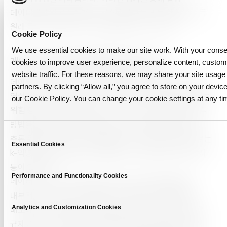
데이터셋이 알고리즘 개발, 시스템 테스트 또는 학술 연구 등
원래 목적에 부합하는지 여부를 판단할 수 있습니다.
Cookie Policy
We use essential cookies to make our site work. With your cons
개인정보 위험 평가를 통해 인증받으세요
cookies to improve user experience, personalize content, custo
website traffic. For these reasons, we may share your site usage 
데이터셋 공개 전 마지막이자 가장 중요한 단계는 데이터셋이
partners. By clicking “Allow all,” you agree to store on your device
역설계되거나 실제 개인을 추적할 수 없도록 철저한 개인정보
our Cookie Policy. You can change your cookie settings at any ti
위험 평가를 수행하는 것입니다. 이 평가는 이론적 및 실증적
방법을 모두 사용하여 재식별 위험, 구성원 추론 위험, 속성
C
추론 위험을 평가하는 것을 포함합니다. 일반적인 방법으로는
Essential Cookies
o
k-익명성 평가, 연결 공격 시뮬레이션, 차분 프라이버시 감사
n
등이 있습니다.
s
Performance and Functionality Cookies
데이터 세트가 이러한 개인정보 보호 테스트를 통과하면
e
내부적으로, 파트너와 공유하거나 개방형 연구 환경에서
n
t
Analytics and Customization Cookies
배포하기에 안전하다고 인증받을 수 있습니다. 또한 인증은
S
규제 기관이나 기관윤리심의위원회(IRB)에 제출하는 규정