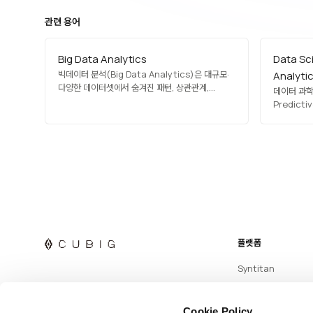
관련 용어
Big Data Analytics
Data Sc
빅데이터 분석(Big Data Analytics)은 대규모·
Analyti
다양한 데이터셋에서 숨겨진 패턴, 상관관계,
데이터 과학과
트렌드, 고객 선호 등을 추출하는 기술·
Predict
프로세스입니다. 기술 분석(기술 통계), 진단 분석
결과를 예측
(원인 규명), 예측 분석(미래 예측), 처방 분석(행동
회귀 분석,
권장) 네 가지 유형이 있으며, Hadoop·Spark·
고객 이탈, 
머신러닝과 결합해 운영합니다. 금융 사기 탐지,
등에 적용합
의료 진단, 마케팅…
(reacti
플랫폼
Syntitan
Cookie Policy