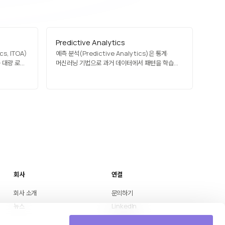
Predictive Analytics
cs, ITOA)
예측 분석(Predictive Analytics)은 통계·
 대량 로그·
머신러닝 기법으로 과거 데이터에서 패턴을 학습해
영
미래 결과를 예측하는 데이터 분석의 한 형태입니다.
 모니터링,
고객 이탈, 신용 리스크, 수요 예측, 장비 고장, 질병
원인 분석에
발병 예측 등에 활용되며, 선행적 의사결정을
역할을
가능하게 합니다. 데이터 품질·특성 엔지니어링·모델
lic이 대표…
검증이 성능의 관건이며, 처방…
회사
연결
회사 소개
문의하기
뉴스
LinkedIn
Medium