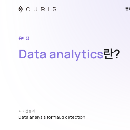
플
용어집
Data analytics
란?
← 이전 용어
Data analysis for fraud detection